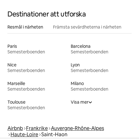
Destinationer att utforska
Resmål i närheten
Främsta sevärdheterna i närheten
Paris
Barcelona
Semesterboenden
Semesterboenden
Nice
Lyon
Semesterboenden
Semesterboenden
Marseille
Milano
Semesterboenden
Semesterboenden
Toulouse
Visa mer
Semesterboenden
Airbnb
Frankrike
Auvergne-Rhône-Alpes
Haute-Loire
Saint-Haon