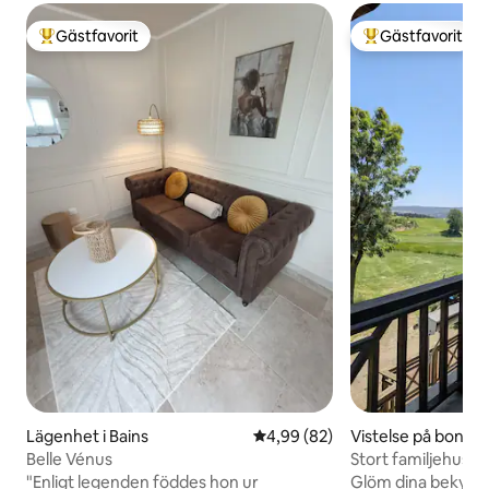
Gästfavorit
Gästfavorit
Populär gästfavorit
Populär gästfavor
Lägenhet i Bains
4,99 av 5 i genomsnittligt bet
4,99 (82)
Vistelse på bondgå
Haon
Belle Vénus
Stort familjehus p
"Enligt legenden föddes hon ur
Glöm dina bekymme