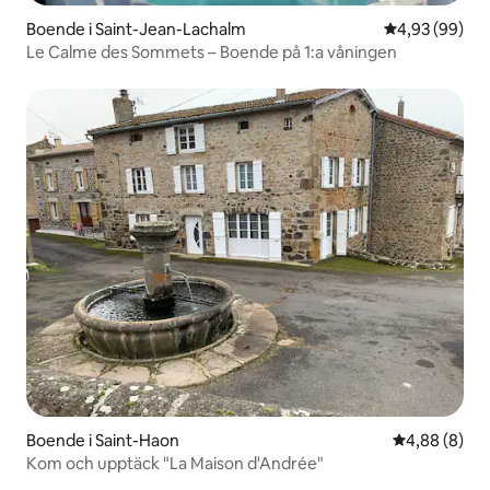
Boende i Saint-Jean-Lachalm
4,93 av 5 i g
4,93 (99)
Le Calme des Sommets – Boende på 1:a våningen
Boende i Saint-Haon
4,88 av 5 i 
4,88 (8)
Kom och upptäck "La Maison d'Andrée"