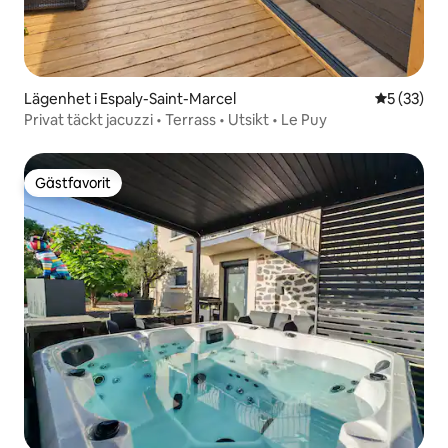
Lägenhet i Espaly-Saint-Marcel
5 av 5 i g
5 (33)
Privat täckt jacuzzi • Terrass • Utsikt • Le Puy
Gästfavorit
Gästfavorit