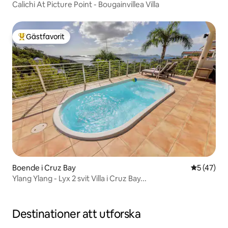
Calichi At Picture Point - Bougainvillea Villa
Gästfavorit
Populär gästfavorit
Boende i Cruz Bay
5 av 5 i g
5 (47)
Ylang Ylang - Lyx 2 svit Villa i Cruz Bay...
Destinationer att utforska