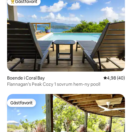
Gästfavorit
Populär gästfavorit
Boende i Coral Bay
4,98 av 5 i g
4,98 (40)
Flannagan's Peak Cozy 1 sovrum hem-ny pool!
Gästfavorit
Gästfavorit