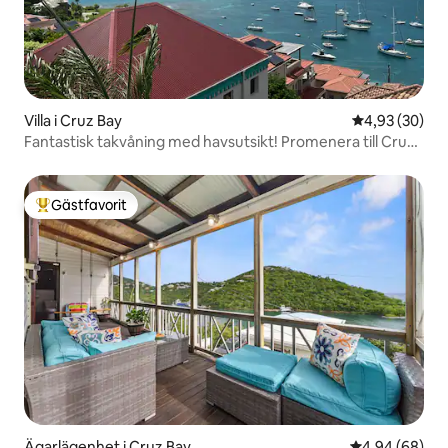
Villa i Cruz Bay
4,93 av 5 i g
4,93 (30)
Fantastisk takvåning med havsutsikt! Promenera till Cruz
Bay!
Gästfavorit
Populär gästfavorit
Ägarlägenhet i Cruz Bay
4,94 av 5 i g
4,94 (68)