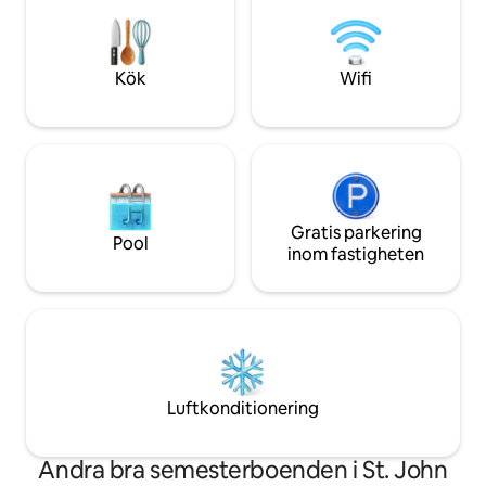
Netflix och streamingappar (ingen
Blue View är en sep
kabel). 10 minuters bilresa till
anslutning till vår 
restauranger, shopping och
minuter till Cruz B
livsmedelsbutiker i Cruz Bay, 25 minuter
Kök
Wifi
till stränderna på North Shore.
Gemensam pool på 1,2 m och grillplats
med två andra lägenheter.
Gratis parkering
Pool
inom fastigheten
Luftkonditionering
Andra bra semesterboenden i St. John