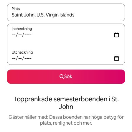
Plats
När resultaten är tillgängliga kan du navigera med upp- och ned
Incheckning
Utcheckning
Sök
Topprankade semesterboenden i St.
John
Gäster håller med: Dessa boenden har höga betyg för
plats, renlighet och mer.