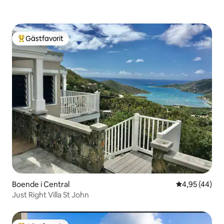
Gästfavorit
Populär gästfavorit
Boende i Central
4,95 av 5 i g
4,95 (44)
Just Right Villa St John