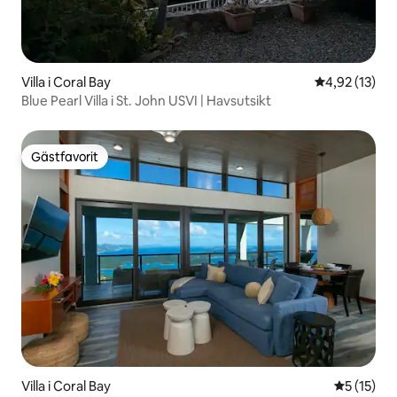
Villa i Coral Bay
4,92 av 5 i g
4,92 (13)
Blue Pearl Villa i St. John USVI | Havsutsikt
Gästfavorit
Gästfavorit
Villa i Coral Bay
5 av 5 i g
5 (15)