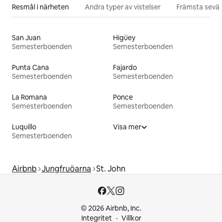
Resmål i närheten
Andra typer av vistelser
Främsta sevär
San Juan
Higüey
Semesterboenden
Semesterboenden
Punta Cana
Fajardo
Semesterboenden
Semesterboenden
La Romana
Ponce
Semesterboenden
Semesterboenden
Luquillo
Visa mer
Semesterboenden
Airbnb
Jungfruöarna
St. John
© 2026 Airbnb, Inc.
Integritet
Villkor