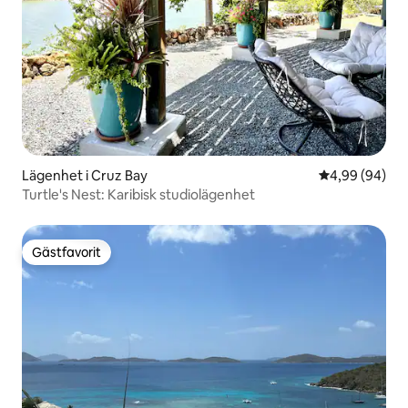
Lägenhet i Cruz Bay
4,99 av 5 i g
4,99 (94)
Turtle's Nest: Karibisk studiolägenhet
Gästfavorit
Gästfavorit