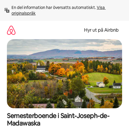
Hoppa
En del information har översatts automatiskt. 
Visa 
till
originalspråk
innehåll
Hyr ut på Airbnb
Semesterboende i Saint-Joseph-de-
Madawaska