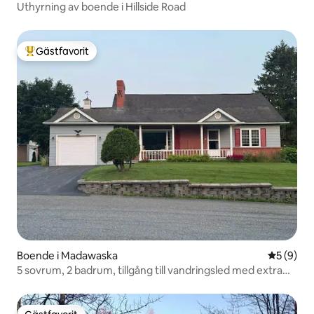
Uthyrning av boende i Hillside Road
Gästfavorit
Populär gästfavorit
Boende i Madawaska
5 av 5 i 
5 (9)
5 sovrum, 2 badrum, tillgång till vandringsled med extra
parkering!