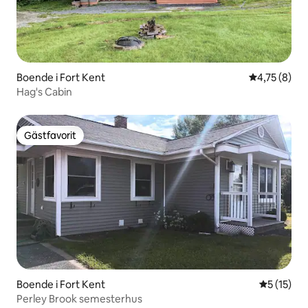
Boende i Fort Kent
4,75 av 5 i 
4,75 (8)
Hag's Cabin
Gästfavorit
Gästfavorit
Boende i Fort Kent
5 av 5 i g
5 (15)
Perley Brook semesterhus