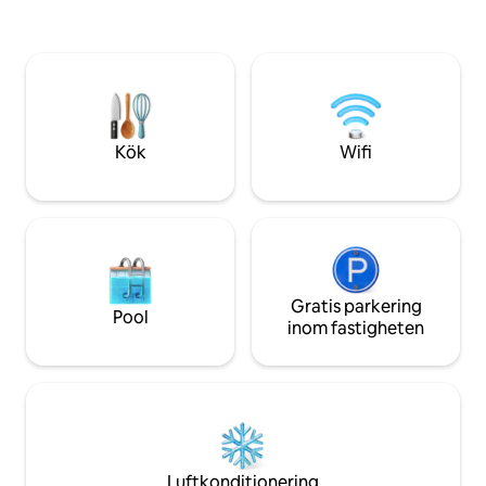
fristad med moderna bekvämligheter,
utforskar staden el
snabbt wifi, en mysig öppen spis
är detta boende d
utomhus och en fridfull utsikt över
tillflyktsorten fö
vattnet. Njut av bekväm tillgång till
äventyr.
friluftsrekreation året runt. Om du
behöver mer utrymme finns en
tvåbäddsstuga tillgänglig för vistelser
Kök
Wifi
med utökad familj eller grupp.
Gratis parkering
Pool
inom fastigheten
Luftkonditionering