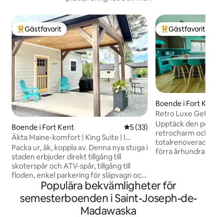
Gästfavorit
Gästfavorit
Populär gästfavorit
Populär gästfavor
Boende i Fort Ken
Retro Luxe Getawa
tillgång till vandri
Upptäck den perfe
Boende i Fort Kent
5 av 5 i genomsnittligt be
5 (33)
retrocharm och m
Äkta Maine-komfort | King Suite | I
totalrenoverade h
staden | Vandringsleder
Packa ur, åk, koppla av. Denna nya stuga i
förra århundradet.
staden erbjuder direkt tillgång till
bara några steg fr
skoterspår och ATV-spår, tillgång till
restauranger och 
floden, enkel parkering för släpvagn och
Med direkt tillgång
Populära bekvämligheter för
en bekväm svit med king size-säng –
leder väntar ävent
bara några minuter från bensin,
semesterboenden i Saint-Joseph-de-
dörr. Koppla av i e
restauranger och allt som Fort Kent har
tillflyktsort med 
Madawaska
att erbjuda. J19 North är en familjevänlig
kök och mysig atm