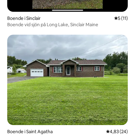
Boende i Sinclair
5 av 5 i 
5 (11)
Boende vid sjön på Long Lake, Sinclair Maine
Boende i Saint Agatha
4,83 av 5 i g
4,83 (24)