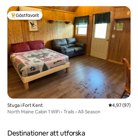
Gästfavorit
Populär gästfavorit
Stuga i Fort Kent
4,97 av 5 i g
4,97 (97)
North Maine Cabin 1 WiFi • Trails • All-Season
Destinationer att utforska