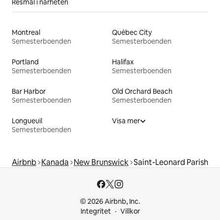
Resmål i närheten
Montreal
Québec City
Semesterboenden
Semesterboenden
Portland
Halifax
Semesterboenden
Semesterboenden
Bar Harbor
Old Orchard Beach
Semesterboenden
Semesterboenden
Longueuil
Visa mer
Semesterboenden
Airbnb
Kanada
New Brunswick
Saint-Leonard Parish
© 2026 Airbnb, Inc.
Integritet
Villkor