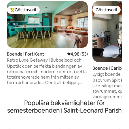
Gästfavorit
Gästfavorit
Populär gästfavorit
Gästfavorit
Boende i Fort Kent
4,98 av 5 i genomsnittligt bet
4,98 (53)
Retro Luxe Getaway | Bubbelpool och
tillgång till vandringsleder!
Upptäck den perfekta blandningen av
Boende i Caribou
retrocharm och modern komfort i detta
Lyxigt boende me
totalrenoverade hem från mitten av
3 sovrum Split Pl
förra århundradet. Centralt beläget,
size-säng i master
bara några steg från butiker,
sovrummet, queen
restauranger och Lonesome Pine Trails.
vardagsrummet sep
Med direkt tillgång till skoter- och ATV-
Populära bekvämligheter för
takfönster. His & 
leder väntar äventyret precis utanför din
jacuzzi i master. 
semesterboenden i Saint-Leonard Parish
dörr. Koppla av i en elegant, rymlig
frukostkrok, tvät
tillflyktsort med ett elegant, uppdaterat
torktumlare. Surro
kök och mysig atmosfär. Oavsett om du
rokus, kabel, telef
utforskar staden eller ger dig ut på stigar