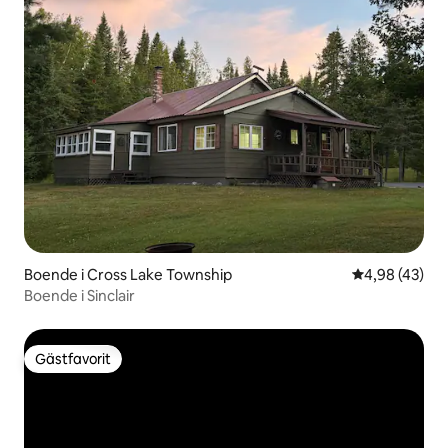
Boende i Cross Lake Township
4,98 av 5 i g
4,98 (43)
Boende i Sinclair
Gästfavorit
Gästfavorit