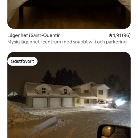
Lägenhet i Saint-Quentin
4,91 av 5 i g
4,91 (96)
Mysig lägenhet i centrum med snabbt wifi och parkering
Gästfavorit
Gästfavorit