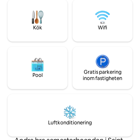
höghastighetsinter
är detta boende den perfekta
med fullt utrustat
tillflyktsorten för både avkoppling och
trail tillgänglig, t
äventyr.
ultimata semesterp
av ett överklass h
Kök
Wifi
Gratis parkering
Pool
inom fastigheten
Luftkonditionering