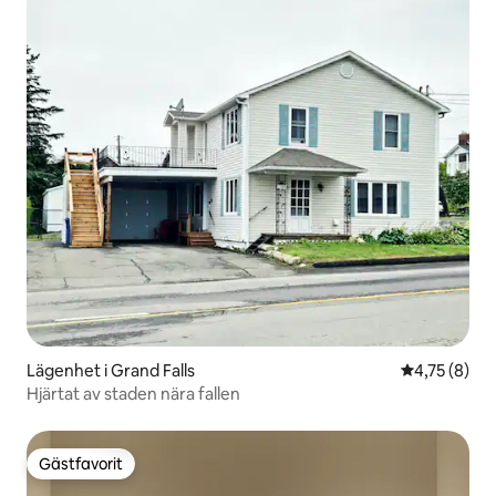
Lägenhet i Grand Falls
4,75 av 5 i 
4,75 (8)
Hjärtat av staden nära fallen
Gästfavorit
Gästfavorit