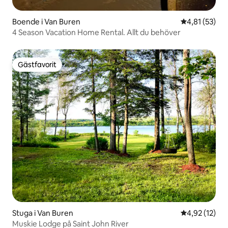
Boende i Van Buren
4,81 av 5 i g
4,81 (53)
4 Season Vacation Home Rental. Allt du behöver
Gästfavorit
Gästfavorit
Stuga i Van Buren
4,92 av 5 i g
4,92 (12)
Muskie Lodge på Saint John River