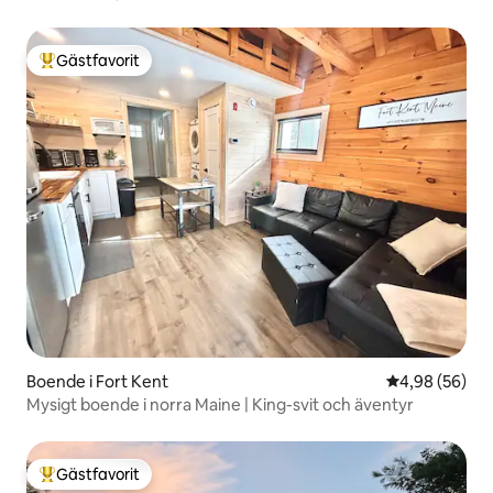
Gästfavorit
Populär gästfavorit
Boende i Fort Kent
4,98 av 5 i g
4,98 (56)
Mysigt boende i norra Maine | King-svit och äventyr
Gästfavorit
Populär gästfavorit