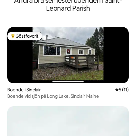
Andra bra semesterboenden i Saint-
Leonard Parish
Gästfavorit
Populär gästfavorit
Boende i Sinclair
5 av 5 i 
5 (11)
Boende vid sjön på Long Lake, Sinclair Maine