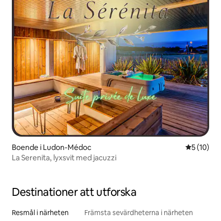
Boende i Ludon-Médoc
5 av 5 i g
5 (10)
La Serenita, lyxsvit med jacuzzi
Destinationer att utforska
Resmål i närheten
Främsta sevärdheterna i närheten