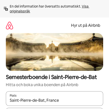
Hoppa
En del information har översatts automatiskt. 
Visa 
till
originalspråk
innehåll
Hyr ut på Airbnb
Semesterboende i Saint-Pierre-de-Bat
Hitta och boka unika boenden på Airbnb
Plats
När resultaten är tillgängliga kan du navigera med upp- och ned