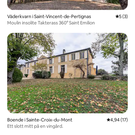
Väderkvarn i Saint-Vincent-de-Pertignas
5 av 5 i 
5 (3)
Moulin insolite Takterass 360° Saint Emilion
Boende i Sainte-Croix-du-Mont
4,94 av 5 i g
4,94 (17)
Ett slott mitt på en vingård.