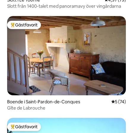
Slott från 1400-talet med panoramavy över vingårdarna
Gästfavorit
Populär gästfavorit
Boende i Saint-Pardon-de-Conques
5 av 5 i g
5 (74)
Gîte de Labrouche
Gästfavorit
Populär gästfavorit