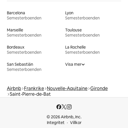
Barcelona
Lyon
Semesterboenden
Semesterboenden
Marseille
Toulouse
Semesterboenden
Semesterboenden
Bordeaux
La Rochelle
Semesterboenden
Semesterboenden
San Sebastián
Visa mer
Semesterboenden
Airbnb
Frankrike
Nouvelle-Aquitaine
Gironde
Saint-Pierre-de-Bat
© 2026 Airbnb, Inc.
Integritet
Villkor