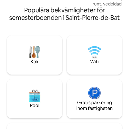
runt, vedeldad spi
Populära bekvämligheter för
vinter – kupolen k
årstider. Vosges Tradition
semesterboenden i Saint-Pierre-de-Bat
bomullsgasvävssäng, 
rostat Émilie-kaffe 5
vid ankomst. 3 hektar att utforska, viner
från våra vingårdar, 
cateringmeny på b
en romantisk helg. 50 minuter fr
Bordeaux, 20 minut
Kök
Wifi
Gratis parkering
Pool
inom fastigheten