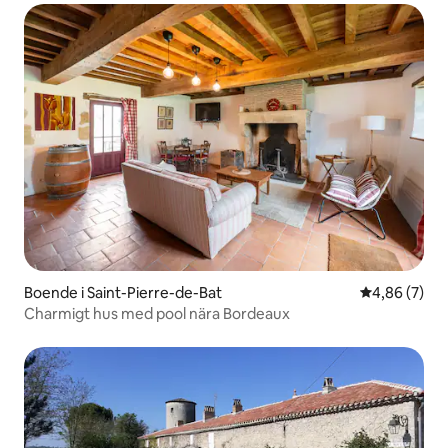
Boende i Saint-Pierre-de-Bat
4,86 av 5 i 
4,86 (7)
Charmigt hus med pool nära Bordeaux