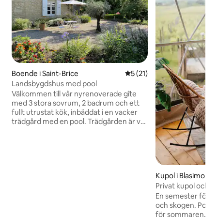
Boende i Saint-Brice
5 av 5 i genomsnittligt be
5 (21)
Landsbygdshus med pool
Välkommen till vår nyrenoverade gîte
med 3 stora sovrum, 2 badrum och ett
fullt utrustat kök, inbäddat i en vacker
trädgård med en pool. Trädgården är väl
utlagd med gott om utrymme för
matlagning, bad eller avkoppling under
träden. Ägarna (ett par) bor i det
intilliggande huset och kommer att ge
dig total privat tillgång till poolen och
Kupol i Blasimon
trädgården under hela din vistelse. En
Privat kupol och n
timmes bilfärd från Bordeaux, är huset
Domaine du Beda
perfekt för att besöka "bastide" städer,
En semester för t
vingårdar och ligger på en cykelväg till
och skogen. Pool uppfriskande uteplats
Bordeaux
för sommaren, nordiskt b