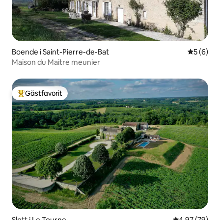
Boende i Saint-Pierre-de-Bat
5 av 5 i 
5 (6)
Maison du Maitre meunier
Gästfavorit
Populär gästfavorit
Slott i Le Tourne
4,97 av 5 i g
4,97 (79)