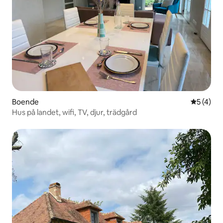
Boende
5 av 5 i 
5 (4)
Hus på landet, wifi, TV, djur, trädgård