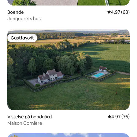
Boende
4,97 av 5 i g
4,97 (68)
Jonquerets hus
Gästfavorit
Gästfavorit
Vistelse på bondgård
4,97 av 5 i g
4,97 (76)
Maison Cornière