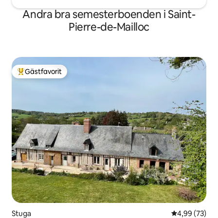
Andra bra semesterboenden i Saint-
Pierre-de-Mailloc
Gästfavorit
Populär gästfavorit
Stuga
4,99 av 5 i g
4,99 (73)