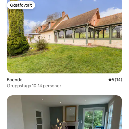
Gästfavorit
Gästfavorit
Boende
5 av 5 i g
5 (14)
Gruppstuga 10-14 personer