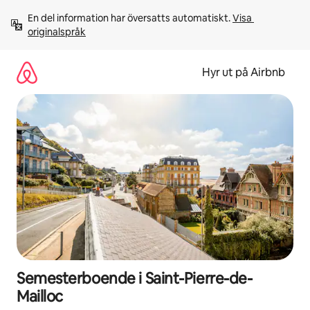
Hoppa
En del information har översatts automatiskt. 
Visa 
till
originalspråk
innehåll
Hyr ut på Airbnb
Semesterboende i Saint-Pierre-de-
Mailloc