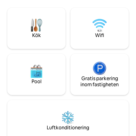
öppen spis, fullt u
omsorg, som kombinerar landsbygdens
till en uppvärmd pool
charm med inslag av modernitet för
september), ett sp
exceptionell komfort
basket) och en lek
rutschkanor, gung
Kök
Wifi
Gratis parkering
Pool
inom fastigheten
Luftkonditionering