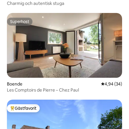
Charmig och autentisk stuga
Superhost
Superhost
Boende
4,94 av 5 i g
4,94 (34)
Les Comptoirs de Pierre – Chez Paul
Gästfavorit
Populär gästfavorit