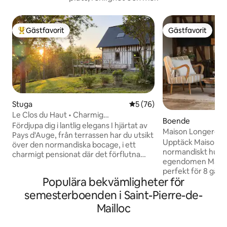
Gästfavorit
Gästfavorit
Populär gästfavorit
Gästfavorit
Stuga
5 av 5 i genomsnittligt be
5 (76)
Le Clos du Haut • Charmig
Boende
boutiqueboende
Fördjupa dig i lantlig elegans I hjärtat av
Maison Longere - 
Pays d'Auge, från terrassen har du utsikt
Deauville
Upptäck Maison Lo
över den normandiska bocage, i ett
normandiskt hus i 
charmigt pensionat där det förflutna
egendomen Maiso
och nutiden sammanflätas Le Clos du
perfekt för 8 gäs
Haut erbjuder en fridfull tillflykt,
Populära bekvämligheter för
4 sovrum och 4 ba
undangömd från stadens oväsen,
minuter från Deauv
omgiven av det milda sällskapet av kor
semesterboenden i Saint-Pierre-de-
Honfleur och kom
och åsnor och bekvämt belägen vid
Mailloc
komfort med norm
regionens främsta attraktioner Njut av
har en möblerad te
ett kvalitetshus, utrustat och inrett med