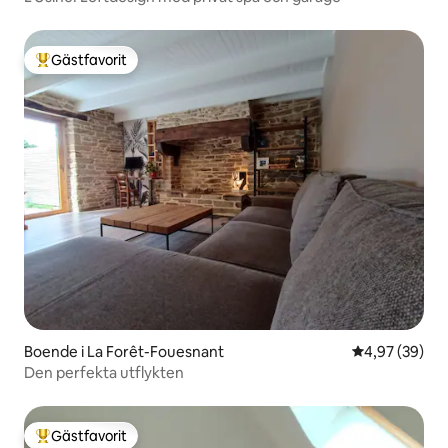
Gästfavorit
Populär gästfavorit
Boende i La Forêt-Fouesnant
4,97 av 5 i g
4,97 (39)
Den perfekta utflykten
Gästfavorit
Populär gästfavorit