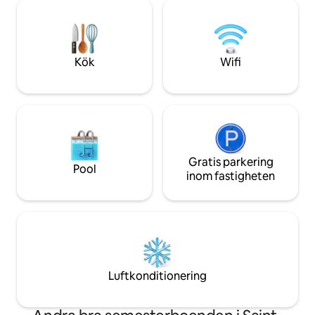
staden LE FAOU, m
360-graders utsikt och ger dig en
Quimper, och gör 
försmak av allt som väntar dig! Rikt och
regionen vid havet 
levande kulturliv …
och på land (Monts d'Arrée)
motorväg på 10 mi
Kök
Wifi
Gratis parkering
Pool
inom fastigheten
Luftkonditionering