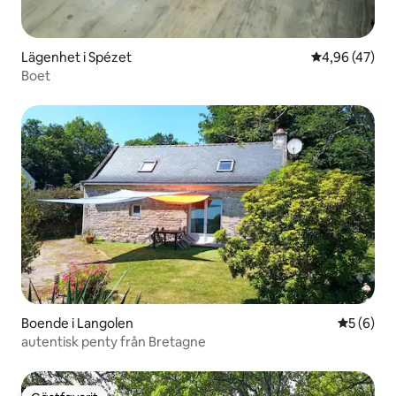
Lägenhet i Spézet
4,96 av 5 i g
4,96 (47)
Boet
Boende i Langolen
5 av 5 i 
5 (6)
autentisk penty från Bretagne