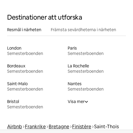
Destinationer att utforska
Resmål i närheten
Främsta sevärdheterna i närheten
London
Paris
Semesterboenden
Semesterboenden
Bordeaux
La Rochelle
Semesterboenden
Semesterboenden
Saint-Malo
Nantes
Semesterboenden
Semesterboenden
Bristol
Visa mer
Semesterboenden
Airbnb
Frankrike
Bretagne
Finistère
Saint-Thois