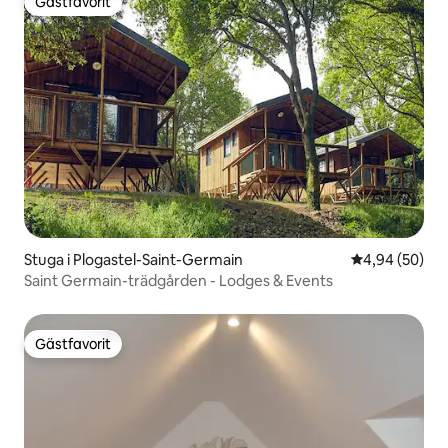
Gästfavorit
Gästfavorit
Stuga i Plogastel-Saint-Germain
4,94 av 5 i g
4,94 (50)
Saint Germain-trädgården - Lodges & Events
Gästfavorit
Gästfavorit