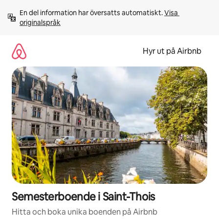
Hoppa
En del information har översatts automatiskt. 
Visa 
till
originalspråk
innehåll
Hyr ut på Airbnb
Semesterboende i Saint-Thois
Hitta och boka unika boenden på Airbnb