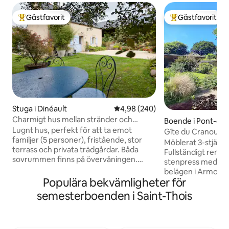
Gästfavorit
Gästfavorit
Populär gästfavorit
Populär gästfavor
Stuga i Dinéault
4,98 av 5 i genomsnittligt bety
4,98 (240)
Charmigt hus mellan stränder och
Boende i Pont-de-
landsbygd 5 till 7 personer.
Lugnt hus, perfekt för att ta emot
Quimerch
Gîte du Cranou - 
familjer (5 personer), fristående, stor
3 stjärnor
Möblerat 3-stjärni
terrass och privata trädgårdar. Båda
Fullständigt reno
sovrummen finns på övervåningen.
stenpress med priv
Kontakta oss för det extra rummet;
belägen i Armoriqu
åtkomst från utsidan, 50 € per natt.
Populära bekvämligheter för
utkanten av Crano
Detta boende ligger 13 km från havet
klassificerad so
semesterboenden i Saint-Thois
och är perfekt för att besöka Finistère
nära Monts d'Arrée.
från norr till söder och från väst till öst. I
skogen. Ridscenter i 
världens ände! Menez Hom ligger 5
boende ligger 8 k
minuters bilfärd från boendet, erbjuder