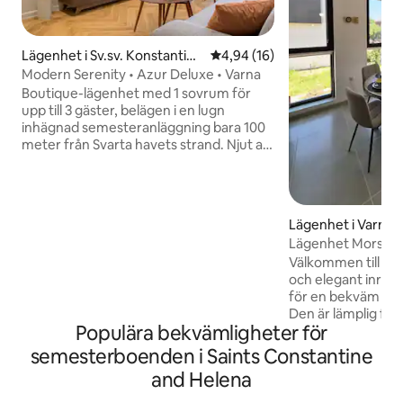
Lägenhet i Sv.sv. Konstantin i
4,94 av 5 i genomsnittligt be
4,94 (16)
Elena
Modern Serenity • Azur Deluxe • Varna
Boutique-lägenhet med 1 sovrum för
upp till 3 gäster, belägen i en lugn
inhägnad semesteranläggning bara 100
meter från Svarta havets strand. Njut av
en elegant designinredning, ett fullt
utrustat kök, tvättmaskin och
torktumlare och en privat terrass med
delvis havsutsikt. Ett litet, personligt
Lägenhet i Varna
ställe – inte ett stort hotellkomplex.
Lägenhet Morska 
Gäster kan också koppla av vid poolen
Välkommen till "Sea
och njuta av den fridfulla omgivningen,
och elegant inred
eftersom boendet ligger i det exklusiva
för en bekväm och 
Azur Deluxe-komplexet. Restauranger,
Den är lämplig för 
kaféer, butiker och lokala sevärdheter
Populära bekvämligheter för
vänner. Här finns 
ligger alla inom gångavstånd
trevlig vistelse – e
semesterboenden i Saints Constantine
bekväma sängar, wi
and Helena
och en mysig atmo
beläget med enkel t