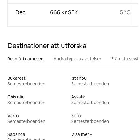
Dec.
666 kr SEK
5 °C
Destinationer att utforska
Resmål i närheten
Andra typer av vistelser
Främsta sevär
Bukarest
Istanbul
Semesterboenden
Semesterboenden
Chișinău
Ayvalık
Semesterboenden
Semesterboenden
Varna
Sofia
Semesterboenden
Semesterboenden
Sapanca
Visa mer