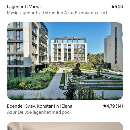
Lägenhet i Varna
5 av 5 i 
5 (5)
Mysig lägenhet vid stranden Azur Premium-resort
Boende i Sv.sv. Konstantin i Elena
4,79 av 5 i g
4,79 (14)
Azur Deluxe lägenhet med pool