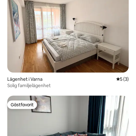
Lägenhet i Varna
5 av 5 i 
5 (3)
Solig familjelägenhet
Gästfavorit
Gästfavorit