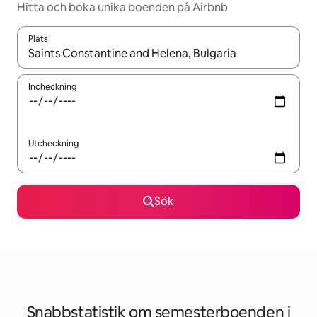
Hitta och boka unika boenden på Airbnb
Plats
När resultaten är tillgängliga kan du navigera med upp- och ned
Incheckning
Utcheckning
Sök
Snabbstatistik om semesterboenden i