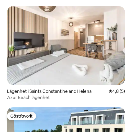
Lägenhet i Saints Constantine and Helena
4,8 av 5 i 
4,8 (5)
Azur Beach lägenhet
Gästfavorit
Gästfavorit