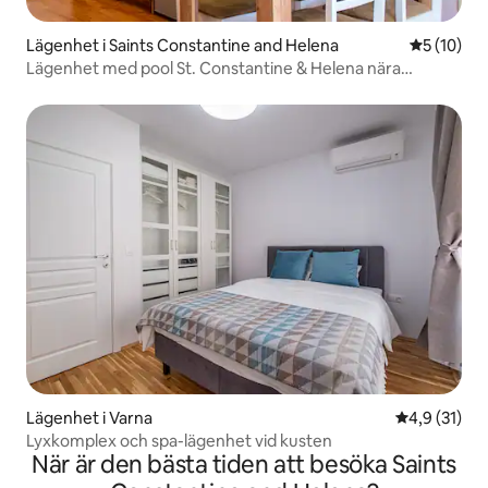
Lägenhet i Saints Constantine and Helena
5 av 5 i g
5 (10)
Lägenhet med pool St. Constantine & Helena nära
stranden
Lägenhet i Varna
4,9 av 5 i g
4,9 (31)
Lyxkomplex och spa-lägenhet vid kusten
När är den bästa tiden att besöka Saints