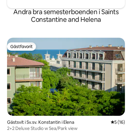
Andra bra semesterboenden i Saints
Constantine and Helena
Gästfavorit
Gästfavorit
Gästsvit i Sv.sv. Konstantin i Elena
5 av 5 i g
5 (16)
2+2 Deluxe Studio w Sea/Park view