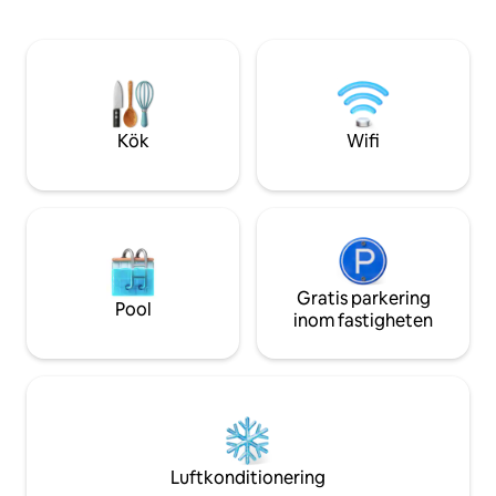
centrum, butiker 
Oavsett om du är 
eller affärsresa k
erbjuda dig lugn, 
av att vara hemma
Kök
Wifi
Gratis parkering
Pool
inom fastigheten
Luftkonditionering