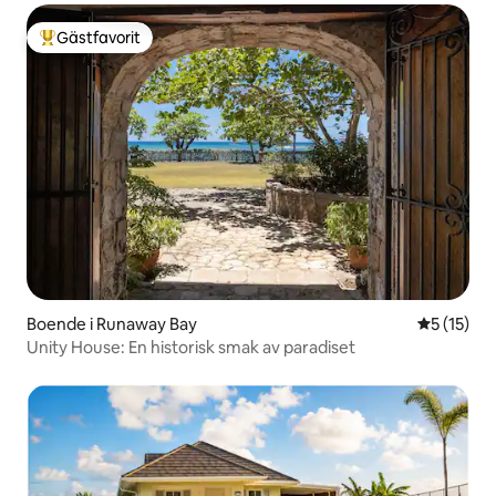
Gästfavorit
Populär gästfavorit
Boende i Runaway Bay
5 av 5 i g
5 (15)
Unity House: En historisk smak av paradiset