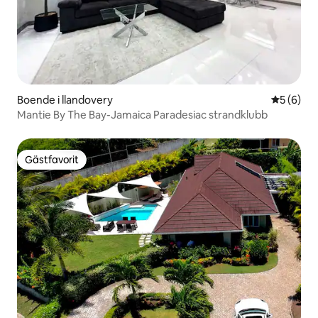
Boende i llandovery
5 av 5 i 
5 (6)
Mantie By The Bay-Jamaica Paradesiac strandklubb
Gästfavorit
Gästfavorit