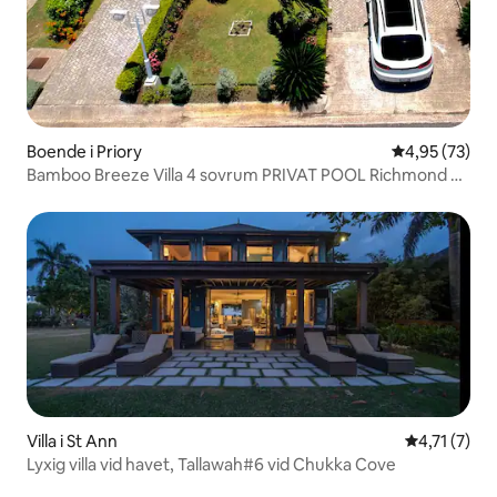
Boende i Priory
4,95 av 5 i g
4,95 (73)
Bamboo Breeze Villa 4 sovrum PRIVAT POOL Richmond St
Ann
Villa i St Ann
4,71 av 5 i
4,71 (7)
Lyxig villa vid havet, Tallawah#6 vid Chukka Cove