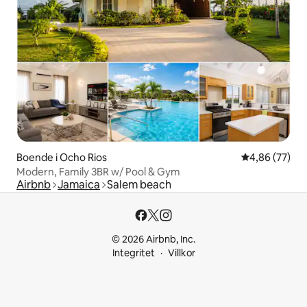
Boende i Ocho Rios
4,86 av 5 i g
4,86 (77)
Modern, Family 3BR w/ Pool & Gym
Airbnb
Jamaica
Salem beach
© 2026 Airbnb, Inc.
Integritet
Villkor