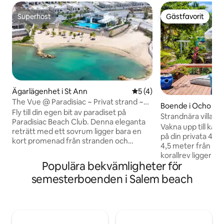
Superhost
Gästfavorit
Superhost
Gästfavorit
Ägarlägenhet i St Ann
5 av 5 i genomsnittligt b
5 (4)
The Vue @ Paradisiac ~ Privat strand ~
Boende i Ocho Rio
Pool ~ Inhägnad
Fly till din egen bit av paradiset på
Strandnära villa oc
Paradisiac Beach Club. Denna eleganta
Ocho Rios
Vakna upp till kari
reträtt med ett sovrum ligger bara en
på din privata 4,5 
kort promenad från stranden och
4,5 meter från have
erbjuder den perfekta balansen mellan
korallrev ligger 7 
avkoppling och bekvämlighet. Njut av
Populära bekvämligheter för
Snorklingsutrustni
den mest fantastiska utsikten över
paddelbräda ingår.
semesterboenden i Salem beach
Karibiska havet i fjärran från denna
ytbehandling hand
lägenhet på tredje våningen, och allt du
och det finns orig
behöver för en oförglömlig jamaicansk
konstverk överallt,
semester Varför du kommer att älska
Din kock Välj från
detta boende ✔︎ Säkert inhägnat
eller besök den l