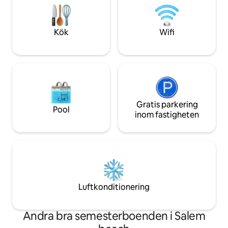
grannskap med säkerhet dygnet runt ✔︎
måltiderna tillagad
Tillgång till pool/strand ✔︎ Gratis
smak Från jamaicansk jerk till
parkering på plats ✔︎︎ Fullt
internationell mat –
luftkonditionerat
Kök
Wifi
Gratis parkering
Pool
inom fastigheten
Luftkonditionering
Andra bra semesterboenden i Salem