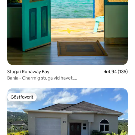
Stuga i Runaway Bay
4,94 av 5 i ge
4,94 (136)
Bahia - Charmig stuga vid havet,
vindsvåning/träfönsterluckor
Gästfavorit
Gästfavorit