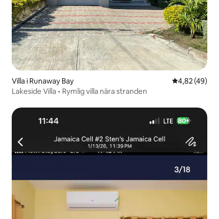
Villa i Runaway Bay
4,82 av 5 i g
4,82 (49)
Lakeside Villa • Rymlig villa nära stranden