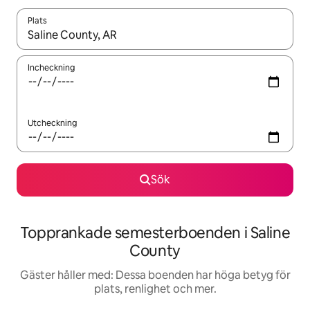
Plats
När resultaten är tillgängliga kan du navigera med upp- och ned
Incheckning
Utcheckning
Sök
Topprankade semesterboenden i Saline
County
Gäster håller med: Dessa boenden har höga betyg för
plats, renlighet och mer.