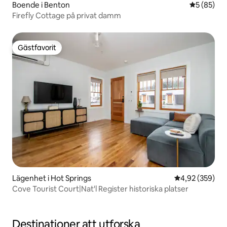
Boende i Benton
5 av 5 i g
5 (85)
Firefly Cottage på privat damm
Gästfavorit
Gästfavorit
Lägenhet i Hot Springs
4,92 av 5 i ge
4,92 (359)
Cove Tourist Court|Nat'l Register historiska platser
Destinationer att utforska