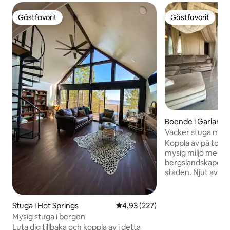
Gästfavorit
Gästfavorit
Gästfavorit
Gästfavorit
Boende i Garland
Vacker stuga med f
Koppla av på toppe
mysig miljö med fa
bergslandskapet o
staden. Njut av d
vibbarna i denna h
stuga. Inredningen 
miljö. Du kommer a
Stuga i Hot Springs
4,93 av 5 i genomsnittligt bety
4,93 (227)
år efter år för att
Mysig stuga i bergen
Det har ett sött 
Luta dig tillbaka och koppla av i detta