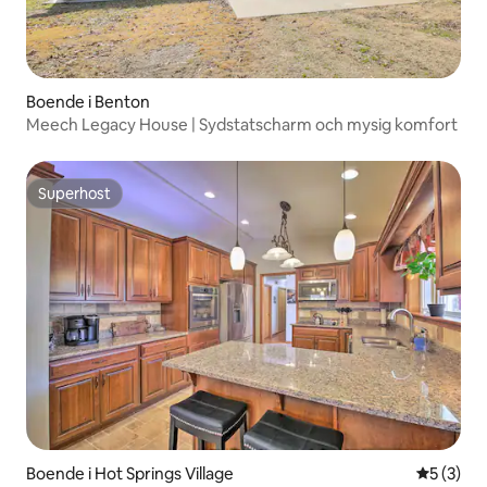
Boende i Benton
Meech Legacy House | Sydstatscharm och mysig komfort
Superhost
Superhost
Boende i Hot Springs Village
5 av 5 i 
5 (3)