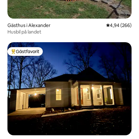
Gästhus i Alexander
4,94 av 5 i ge
4,94 (266)
Husbil på landet
Gästfavorit
Populär gästfavorit