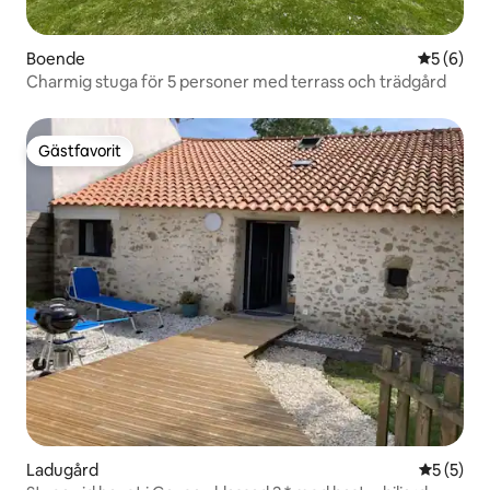
Boende
5 av 5 i 
5 (6)
Charmig stuga för 5 personer med terrass och trädgård
Gästfavorit
Gästfavorit
Ladugård
5 av 5 i 
5 (5)