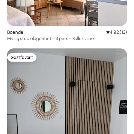
Boende
4,92 av 5 i g
4,92 (13)
Mysig studiolägenhet – 3 pers – Sallertaine
Gästfavorit
Gästfavorit