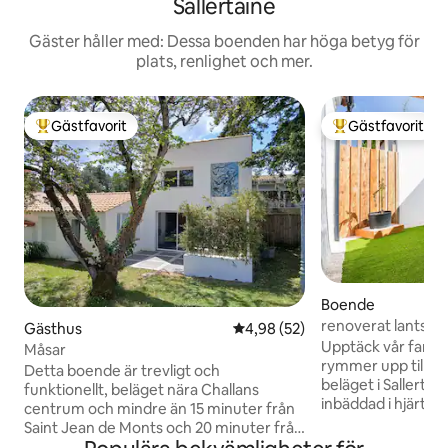
Sallertaine
Gäster håller med: Dessa boenden har höga betyg för
plats, renlighet och mer.
Gästfavorit
Gästfavorit
Populär gästfavorit
Populär gästfavor
Boende
renoverat lantstäl
Gästhus
4,98 av 5 i genomsnittligt bet
4,98 (52)
turister
Upptäck vår fanta
Måsar
rymmer upp till 6 p
Detta boende är trevligt och
beläget i Sallertai
funktionellt, beläget nära Challans
inbäddad i hjärtat
centrum och mindre än 15 minuter från
myren och märkta 
Saint Jean de Monts och 20 minuter från
Många cykelvägar ka
Saint Gilles Croix de Vie. PRIVAT