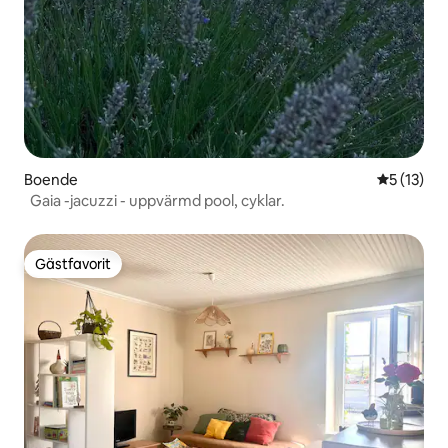
Boende
5 av 5 i g
5 (13)
Gaia -jacuzzi - uppvärmd pool, cyklar.
Gästfavorit
Gästfavorit