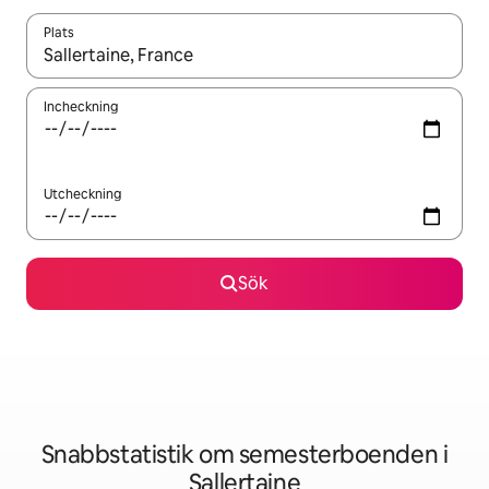
Plats
När resultaten är tillgängliga kan du navigera med upp- och ned
Incheckning
Utcheckning
Sök
Snabbstatistik om semesterboenden i
Sallertaine