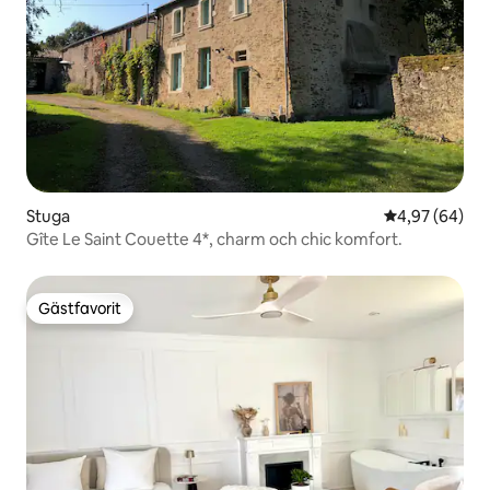
Stuga
4,97 av 5 i g
4,97 (64)
Gîte Le Saint Couette 4*, charm och chic komfort.
Gästfavorit
Gästfavorit