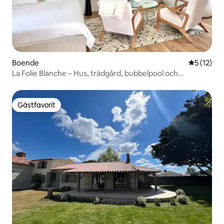
Boende
5 av 5 i g
5 (12)
La Folie Blanche – Hus, trädgård, bubbelpool och
parkering
Gästfavorit
Gästfavorit