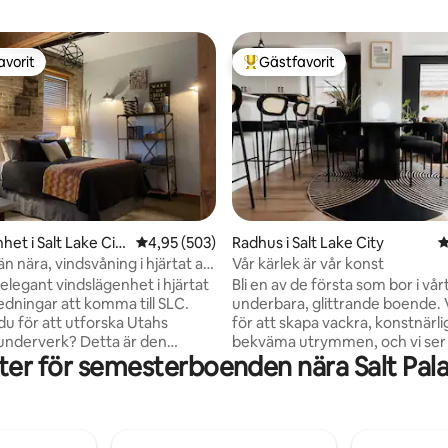
avorit
Gästfavorit
gästfavorit
Populär gästfavorit
ligt betyg, 158 omdömen
et i Salt Lake Cit
4,95 av 5 i genomsnittligt betyg, 503 omdöm
4,95 (503)
Radhus i Salt Lake City
4
n nära, vindsvåning i hjärtat av
Vår kärlek är vår konst
n SLC
elegant vindslägenhet i hjärtat
Bli en av de första som bor i vår
ledningar att komma till SLC.
underbara, glittrande boende. 
 för att utforska Utahs
för att skapa vackra, konstnärli
 underverk? Detta är den
bekväma utrymmen, och vi ser
ter för semesterboenden nära Salt Pal
startpunkten – 10 minuter från
emot att få vara din värd! • Fullt utrustat
en. Sportfans, konsert- och
kök, privat parkering, 2 sovrum
ltagare? Allt ligger bara ett
flexutrymme (2 dubbelsängar, 
ort: Salt Palace Convention
enkelsängar), 2 fulla badrum • 
elta Center, Temple Square,
promenad till centrum och