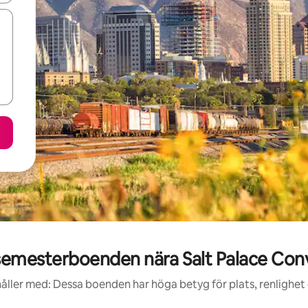
emesterboenden nära Salt Palace Con
åller med: Dessa boenden har höga betyg för plats, renlighet