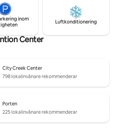
lresa till
tillhandahåller toalettartiklar i de
moderna badrummen. Räkna med oss
är i goda
för lokala tips också. Boka nu för en
arkering inom
oförglömlig vistelse fylld med komfort,
Luftkonditionering
tigheten
 måste
bekvämlighet och utforskning!
ention Center
City Creek Center
798 lokalinvånare rekommenderar
Porten
225 lokalinvånare rekommenderar