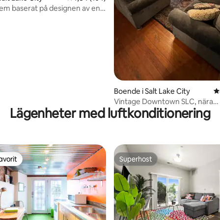
em baserat på designen av en
mal italiensk kyrka. ett kvarter
dstaden och ändå en fridfull
 30 fruktträd.
ligt betyg, 223 omdömen
Boende i Salt Lake City
4
Vintage Downtown SLC, nära
Lägenheter med luftkonditionering
Convention Cntr + Cptl
avorit
Superhost
gästfavorit
Superhost