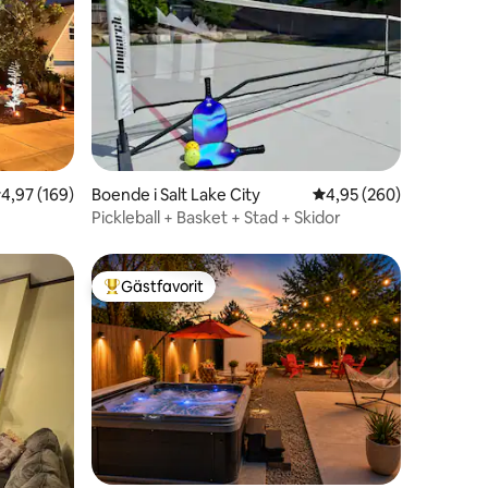
en
,97 av 5 i genomsnittligt betyg, 169 omdömen
4,97 (169)
Boende i Salt Lake City
4,95 av 5 i genomsnitt
4,95 (260)
Pickleball + Basket + Stad + Skidor
Gästfavorit
Populär gästfavorit
en