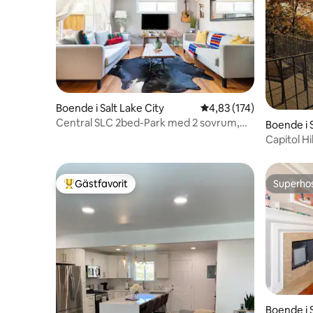
Boende i Salt Lake City
4,83 av 5 i genomsnitt
4,83 (174)
Central SLC 2bed-Park med 2 sovrum,
Boende i S
Dwtn, 9th, Hwy access
Capitol Hi
våningar
Gästfavorit
Superho
Populär gästfavorit
Superho
Boende i S