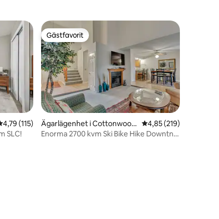
Gästfavorit
Gästfavorit
4,79 av 5 i genomsnittligt betyg, 115 omdömen
4,79 (115)
Ägarlägenhet i Cottonwood
4,85 av 5 i genomsnitt
4,85 (219)
Heights
um SLC!
Enorma 2700 kvm Ski Bike Hike Downtn
minuter till alla!!
en