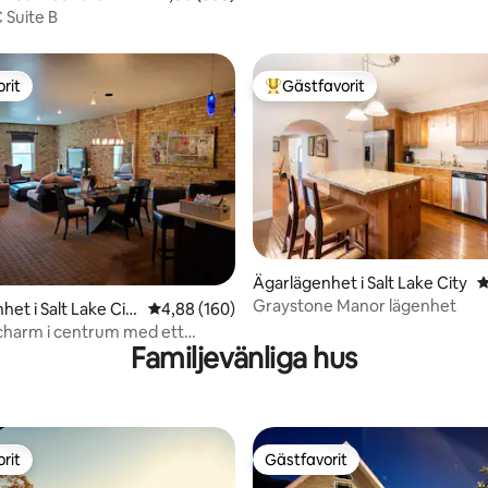
 Suite B
rit
Gästfavorit
rit
Populär gästfavorit
Ägarlägenhet i Salt Lake City
4
Graystone Manor lägenhet
ligt betyg, 440 omdömen
et i Salt Lake Cit
4,88 av 5 i genomsnittligt betyg, 160 omdöm
4,88 (160)
 charm i centrum med ett
Familjevänliga hus
äge.
rit
Gästfavorit
rit
Gästfavorit