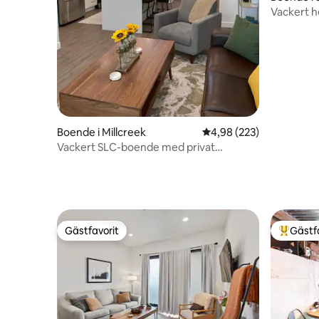
Vackert h
300 år gam
från huvu
miljö med
Boende i Millcreek
4,98 av 5 i genomsnitt
4,98 (223)
Vackert SLC-boende med privat
bubbelpool!
Gästfavorit
Gästf
Gästfavorit
Populär 