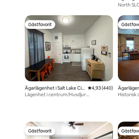
North SLC
Gästfavorit
Gästfavo
Gästfavorit
Gästfavo
Ägarlägenhet i Salt Lake Cit
4,93 av 5 i genomsnitt
4,93 (440)
Ägarlägenh
y
y
Lägenhet i centrum/Husdjur
Historisk
OK/Tvättmaskin och torktumlare/Öppen
perfekt l
spis
Gästfavorit
Gästfavo
Gästfavorit
Gästfavo