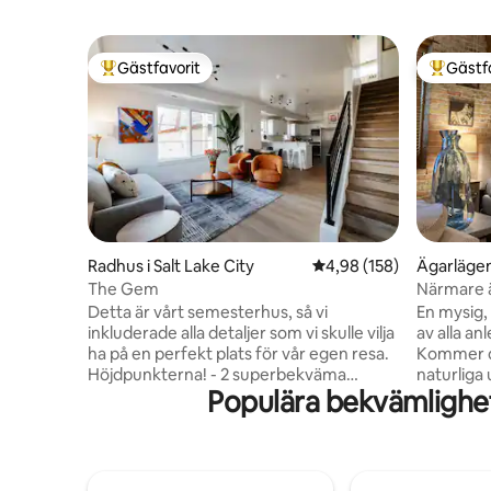
Gästfavorit
Gästf
Populär gästfavorit
Populär 
Radhus i Salt Lake City
4,98 av 5 i genomsnitt
4,98 (158)
Ägarlägenh
y
The Gem
Närmare ä
Downtow
Detta är vårt semesterhus, så vi
En mysig, 
inkluderade alla detaljer som vi skulle vilja
av alla an
ha på en perfekt plats för vår egen resa.
Kommer du
Höjdpunkterna! - 2 superbekväma
naturliga
Populära bekvämlighe
dubbelsängar i minnesskum - Fullt
perfekta 
utrustat kök - 2 skrivbord -
flygplats
Höghastighetsinternet - Gratis
kongressde
tvättmaskin/torktumlare -
kvarter b
Kvalitetsmöbler - Privat garage Det är
Center, D