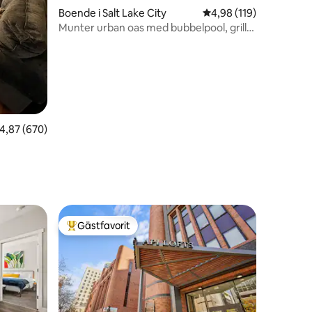
Boende i Salt Lake City
4,98 av 5 i genomsnitt
4,98 (119)
Munter urban oas med bubbelpool, grill
och eldstad!
,87 av 5 i genomsnittligt betyg, 670 omdömen
4,87 (670)
Gästfavorit
Populär gästfavorit