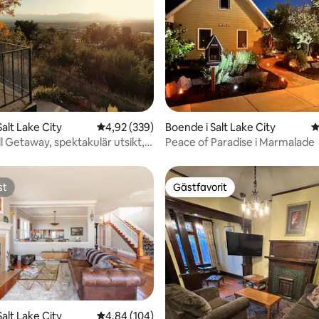
ligt betyg, 174 omdömen
alt Lake City
4,92 av 5 i genomsnittligt betyg, 339 omdöm
4,92 (339)
Boende i Salt Lake City
4
ll Getaway, spektakulär utsikt, 2
Peace of Paradise i Marmalade
st
Gästfavorit
st
Gästfavorit
alt Lake City
4,84 av 5 i genomsnittligt betyg, 104 omdöm
4,84 (104)