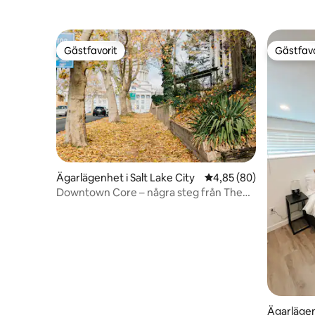
Gästfavorit
Gästfavo
Gästfavorit
Gästfavo
Ägarlägenhet i Salt Lake City
4,85 av 5 i genomsnit
4,85 (80)
Downtown Core – några steg från The
Capitol
Ägarlägen