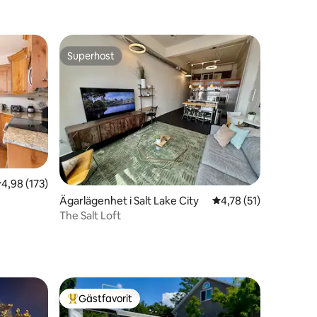
Superhost
Superhost
,98 av 5 i genomsnittligt betyg, 173 omdömen
4,98 (173)
en
Ägarlägenhet i Salt Lake City
4,78 av 5 i genomsni
4,78 (51)
The Salt Loft
Gästfavorit
Populär gästfavorit