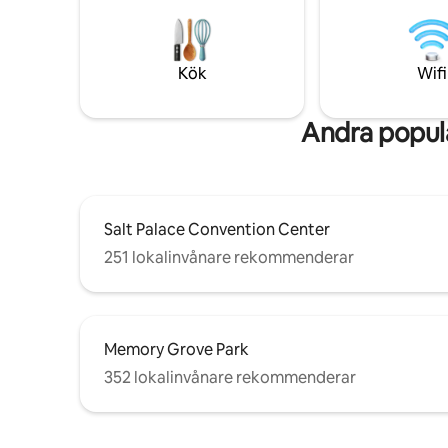
några minuter från centrum och ca. 10
Family Hi
minuter från flygplatsen. Vi hoppas att
komma bor
du älskar detta boende lika mycket som
ägda rest
vi gör! Sista minuten-bokningar
teatrar f
Kök
Wifi
accepteras; lokalbefolkningen måste
Många van
skicka ett meddelande först. Kontaktlös
några min
incheckning krävs.
Andra populä
Salt Palace Convention Center
251 lokalinvånare rekommenderar
Memory Grove Park
352 lokalinvånare rekommenderar