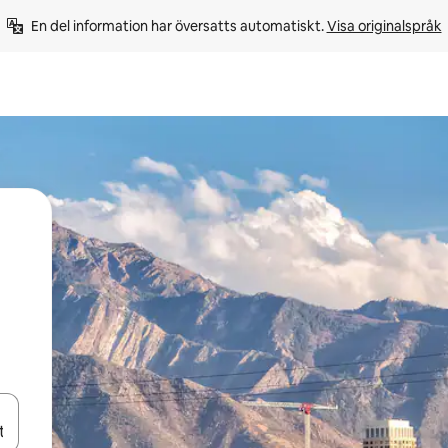
En del information har översatts automatiskt. 
Visa originalspråk
d upp- och nedåtpilarna eller utforska genom att trycka eller svepa.