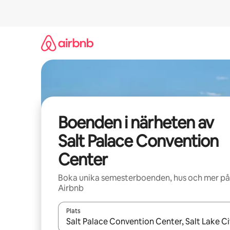
Hoppa
till
innehåll
Boenden i närheten av
Salt Palace Convention
Center
Boka unika semesterboenden, hus och mer på
Airbnb
Plats
När resultaten är tillgängliga kan du navigera me