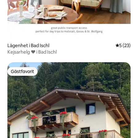
Lägenhet i Bad Ischl
5 av 5 i g
5 (23)
Kejsarhelg ♥ i Bad Ischl
Gästfavorit
Gästfavorit