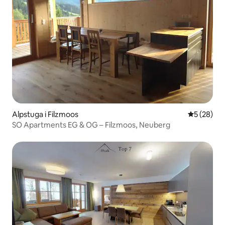
Alpstuga i Filzmoos
5 av 5 i g
5 (28)
SO Apartments EG & OG – Filzmoos, Neuberg