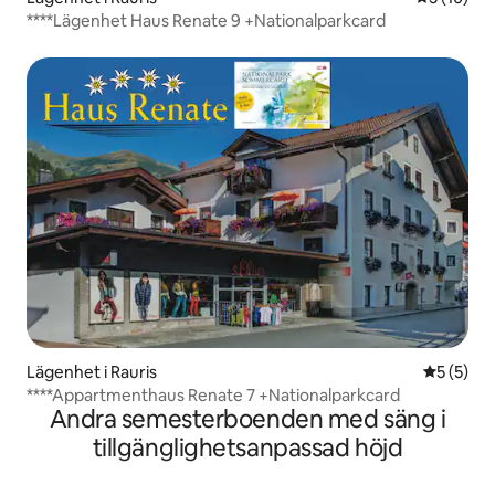
****Lägenhet Haus Renate 9 +Nationalparkcard
Lägenhet i Rauris
5 av 5 i 
5 (5)
****Appartmenthaus Renate 7 +Nationalparkcard
Andra semesterboenden med säng i
tillgänglighetsanpassad höjd