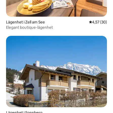
Lägenhet i Zell am See
4,57 av 5 i g
4,57 (30)
Elegant boutique-lägenhet
Lägenhet i Sonnberg