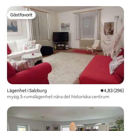
Gästfavorit
Gästfavorit
Lägenhet i Salzburg
4,83 av 5 i ge
4,83 (296)
mysig 3-rumslägenhet nära det historiska centrum