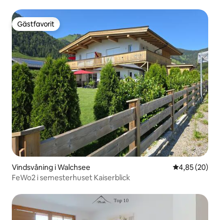
Gästfavorit
Gästfavorit
Vindsvåning i Walchsee
4,85 av 5 i g
4,85 (20)
FeWo2 i semesterhuset Kaiserblick