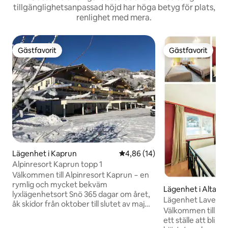
tillgänglighetsanpassad höjd har höga betyg för plats,
renlighet med mera.
Gästfavorit
Gästfavorit
Gästfavorit
Gästfavorit
Lägenhet i Kaprun
4,86 av 5 i genomsnittligt be
4,86 (14)
Alpinresort Kaprun topp 1
Välkommen till Alpinresort Kaprun − en
rymlig och mycket bekväm
Lägenhet i Altaus
lyxlägenhetsort Snö 365 dagar om året,
Lägenhet Lavendel 
åk skidor från oktober till slutet av maj
Kök
Välkommen till Ha
Ditt hem i regionen Zell am See och
ett ställe att bli kär i. 💞 Haus Fre
Kaprun i de österrikiska Alperna. Njut av