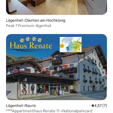
Lägenhet i Dienten am Hochkönig
Peak 7 Premium-lägenhet
Lägenhet i Rauris
4,57 av 5 i 
4,57 (7)
****Appartmenthaus Renate 11 +Nationalparkcard