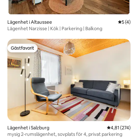
Lägenhet i Altaussee
5 av 5 i 
5 (4)
Lägenhet Narzisse | Kök | Parkering | Balkong
Gästfavorit
Gästfavorit
Lägenhet i Salzburg
4,81 av 5 i ge
4,81 (274)
mysig 2-rumslägenhet, sovplats för 4, privat parkering