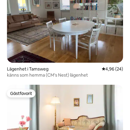
Lägenhet i Tamsweg
4,96 av 5 i g
4,96 (24)
känns som hemma (CM's Nest) lägenhet
Gästfavorit
Gästfavorit