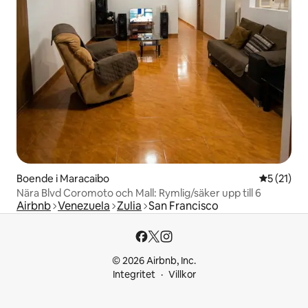
Boende i Maracaibo
5 av 5 i g
5 (21)
Nära Blvd Coromoto och Mall: Rymlig/säker upp till 6
Airbnb
Venezuela
Zulia
San Francisco
© 2026 Airbnb, Inc.
Integritet
Villkor