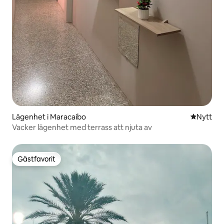
Lägenhet i Maracaibo
Nytt ställ
Nytt
Vacker lägenhet med terrass att njuta av
Gästfavorit
Gästfavorit