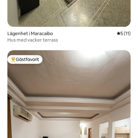
Lägenhet i Maracaibo
5 av 5 i 
5 (11)
Hus med vacker terrass
Gästfavorit
Populär gästfavorit