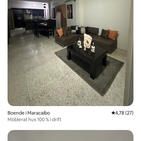
Boende i Maracaibo
4,78 av 5 i g
4,78 (27)
Möblerat hus 100 % i drift