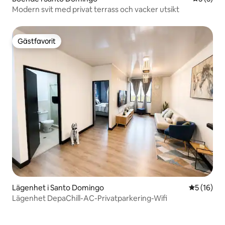
Modern svit med privat terrass och vacker utsikt
Gästfavorit
Gästfavorit
Lägenhet i Santo Domingo
5 av 5 i g
5 (16)
Lägenhet DepaChill-AC-Privatparkering-Wifi