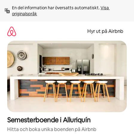
Hoppa
En del information har översatts automatiskt. 
Visa 
till
originalspråk
innehåll
Hyr ut på Airbnb
Semesterboende i Alluriquín
Hitta och boka unika boenden på Airbnb