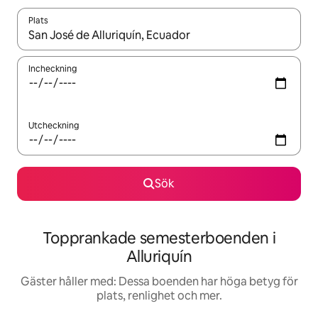
Plats
När resultaten är tillgängliga kan du navigera med upp- och ned
Incheckning
Utcheckning
Sök
Topprankade semesterboenden i
Alluriquín
Gäster håller med: Dessa boenden har höga betyg för
plats, renlighet och mer.