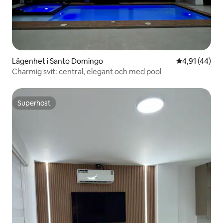
Lägenhet i Santo Domingo
4,91 av 5 i g
4,91 (44)
Charmig svit: central, elegant och med pool
Superhost
Superhost