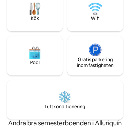
Vid ankomst betalas 80 USD som en
adultos y 2$ niños 
garanti och återbetalas i slutet av
Horarios: 14:00-22
vistelsen
Kök
Wifi
Gratis parkering
Pool
inom fastigheten
Luftkonditionering
Andra bra semesterboenden i Alluriquín