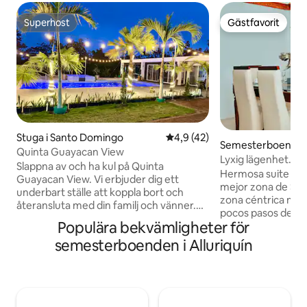
Superhost
Gästfavorit
Superhost
Gästfavorit
Stuga i Santo Domingo
4,9 av 5 i genomsnittligt be
4,9 (42)
Semesterboende i
Quinta Guayacan View
mingo
Lyxig lägenhet. Gr
Slappna av och ha kul på Quinta
Hermosa suite ejec
Guayacan View. Vi erbjuder dig ett
mejor zona de San
underbart ställe att koppla bort och
zona céntrica moder
återansluta med din familj och vänner.
pocos pasos del co
Det är ett paradis omgivet av natur,
Populära bekvämligheter för
y con fácil acceso 
fåglar och en vacker flod 10 minuter
Quito y vía Queve
semesterboenden i Alluriquín
bort, en enorm pool, basket, volleyboll,
alrededores much
inomhus- och fotbollsplaner, fruktträd,
cajero automático,
ekologiska stigar med frisk luft. Det är
acceso de ruta para
den bästa tillflyktsorten nära staden. Vi
vía san Gabriel de
ligger 45 minuter från Santo Domingo
piscina tiene un va