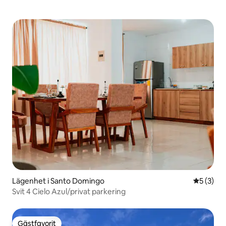
Lägenhet i Santo Domingo
5 av 5 i 
5 (3)
Svit 4 Cielo Azul/privat parkering
Gästfavorit