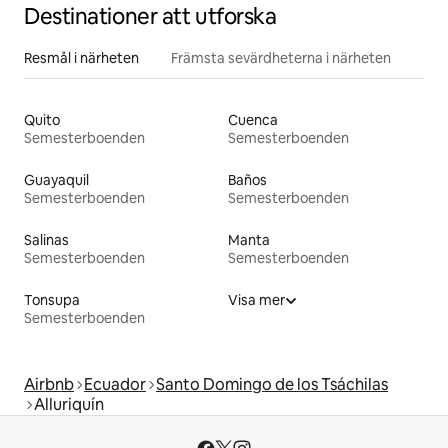
Destinationer att utforska
Resmål i närheten
Främsta sevärdheterna i närheten
Quito
Cuenca
Semesterboenden
Semesterboenden
Guayaquil
Baños
Semesterboenden
Semesterboenden
Salinas
Manta
Semesterboenden
Semesterboenden
Tonsupa
Visa mer
Semesterboenden
Airbnb
Ecuador
Santo Domingo de los Tsáchilas
Alluriquín