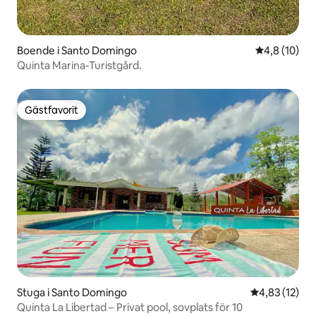
Boende i Santo Domingo
4,8 av 5 i g
4,8 (10)
Quinta Marina-Turistgård.
Gästfavorit
Gästfavorit
Stuga i Santo Domingo
4,83 av 5 i g
4,83 (12)
Quinta La Libertad – Privat pool, sovplats för 10