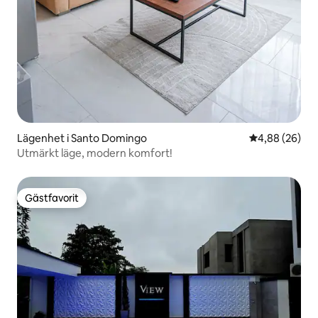
Lägenhet i Santo Domingo
4,88 av 5 i g
4,88 (26)
Utmärkt läge, modern komfort!
Gästfavorit
Gästfavorit