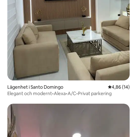
Lägenhet i Santo Domingo
4,86 av 5 i g
4,86 (14)
Elegant och modernt•Alexa•A/C•Privat parkering