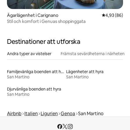
Ägarlägenhet i Carignano
4,93 av 5 i g
4,93 (86)
Stil och komfort i Genuas shoppinggata
Destinationer att utforska
Andra typer av vistelser
Främsta sevärdheterna i närheten
Familjevänliga boenden att hyra
Lägenheter att hyra
San Martino
San Martino
Djurvänliga boenden att hyra
San Martino
Airbnb
Italien
Ligurien
Genoa
San Martino