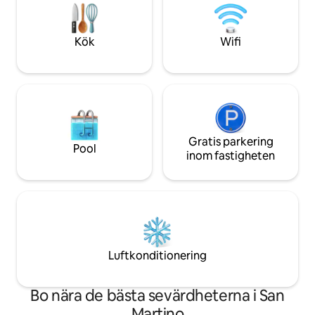
ord DEMOÂ, på genuesiska
butiker inom 200 
underhållning/avkoppling ... det vi
parkering i de vit
förväntar oss för dig!
byggnaden CINI
Kök
Wifi
Gratis parkering
Pool
inom fastigheten
Luftkonditionering
Bo nära de bästa sevärdheterna i San
Martino