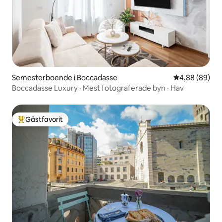
Semesterboende i Boccadasse
4,88 av 5 i g
4,88 (89)
Boccadasse Luxury · Mest fotograferade byn · Hav
Gästfavorit
Populär gästfavorit