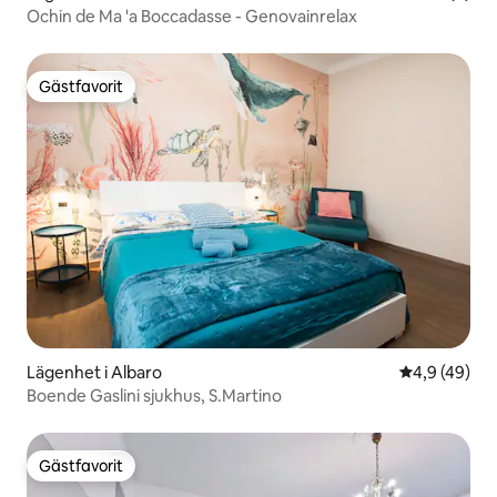
Ochin de Ma 'a Boccadasse - Genovainrelax
Gästfavorit
Gästfavorit
Lägenhet i Albaro
4,9 av 5 i g
4,9 (49)
Boende Gaslini sjukhus, S.Martino
Gästfavorit
Gästfavorit