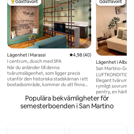
Gästfavorit
Gästfavorit
Populär gästfavorit
Gästfavorit
Lägenhet i Marassi
4,98 av 5 i genomsnittligt be
4,98 (40)
I centrum, dusch med SPA
Lägenhet i Albaro
När du anländer till denna
San Martino-Gasli
tvårumslägenhet, som ligger precis
LUFTKONDITIONER
utanför den historiska stadskärnan i ett
Elegant tvårumsl
bostadsområde, kommer du att finna
rymligt sovrum o
alla stadens intressanta platser ett steg
pentry, en härlig 
från dig. Huset är lämpligt för
Populära bekvämligheter för
trädgård Plats för upp till fyra personer
ensamresenärer, par, vänner eller
För dem som reser
semesterboenden i San Martino
familjer som vill njuta av en elegant
busshållplatsen, s
upplevelse. Huset är utformat för att
från Brignole stati
garantera maximal integritet och
meter från byggn
erbjuda fullständig avkoppling tack vare
Ospedale San Mart
närvaron av en sensorisk dusch. Med ett
buss från Gaslini n