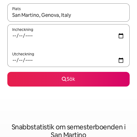
Plats
När resultaten är tillgängliga kan du navigera med upp- och ned
Incheckning
Utcheckning
Sök
Snabbstatistik om semesterboenden i
San Martino