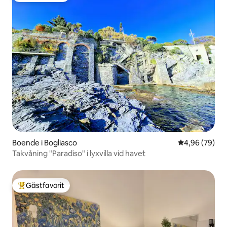
Boende i Bogliasco
4,96 av 5 i g
4,96 (79)
Takvåning "Paradiso" i lyxvilla vid havet
Gästfavorit
Populär gästfavorit