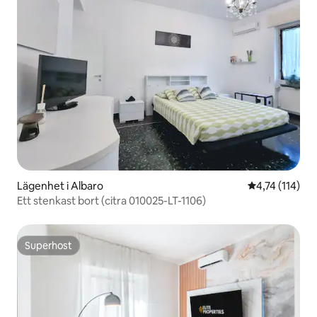
Lägenhet i Albaro
4,74 av 5 i g
4,74 (114)
Ett stenkast bort (citra 010025-LT-1106)
Superhost
Superhost