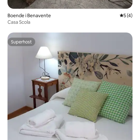
Boende i Benavente
5 av 5 i 
5 (4)
Casa Scola
Superhost
Superhost