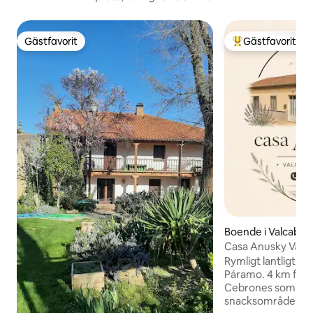
Gästfavorit
Gästfavorit
Gästfavorit
Populär gästfavor
Boende i Valcabad
mo
Casa An
Rymligt lantligt b
Páramo. 4 km från 
Cebrones som har e
snacksområde. Bra tillgång från