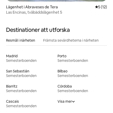
Lägenhet i Abraveses de Tera
5 av 5 i g
5 (12)
Las Encinas, tvåbäddslägenhet 5
Destinationer att utforska
Resmål i närheten
Främsta sevärdheterna i närheten
Madrid
Porto
Semesterboenden
Semesterboenden
San Sebastián
Bilbao
Semesterboenden
Semesterboenden
Biarritz
Córdoba
Semesterboenden
Semesterboenden
Cascais
Visa mer
Semesterboenden