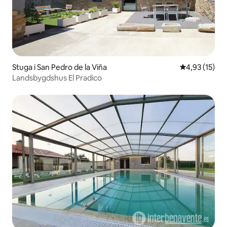
Stuga i San Pedro de la Viña
4,93 av 5 i g
4,93 (15)
Landsbygdshus El Pradico