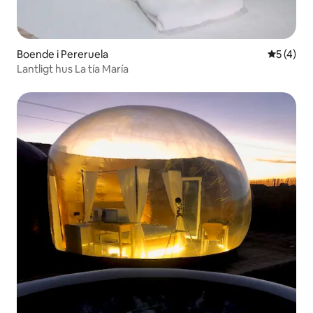
Boende i Pereruela
5 av 5 i 
5 (4)
Lantligt hus La tía María