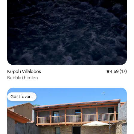
Kupol i Villalobos
4,59 av 5 i g
4,59 (17)
Bubbla i himlen
Gästfavorit
Gästfavorit