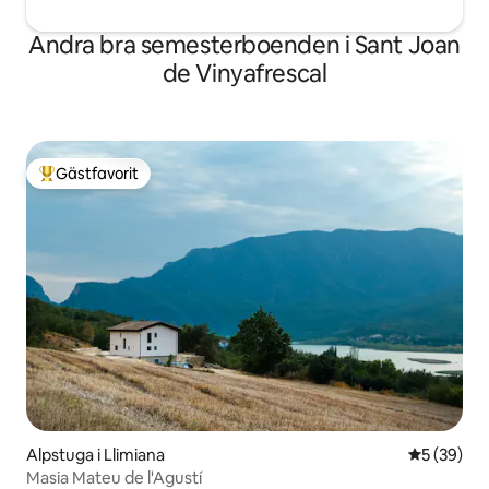
Andra bra semesterboenden i Sant Joan
de Vinyafrescal
Gästfavorit
Populär gästfavorit
Alpstuga i Llimiana
5 av 5 i g
5 (39)
Masia Mateu de l'Agustí