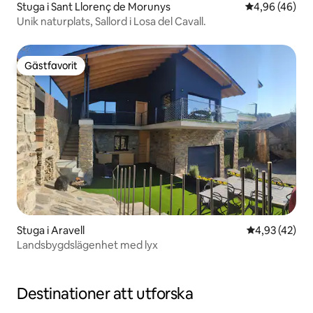
Stuga i Sant Llorenç de Morunys
4,96 av 5 i g
4,96 (46)
Unik naturplats, Sallord i Losa del Cavall.
Gästfavorit
Gästfavorit
Stuga i Aravell
4,93 av 5 i g
4,93 (42)
Landsbygdslägenhet med lyx
Destinationer att utforska