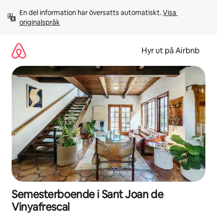
Hoppa
En del information har översatts automatiskt. 
Visa 
till
originalspråk
innehåll
Hyr ut på Airbnb
Semesterboende i Sant Joan de
Vinyafrescal