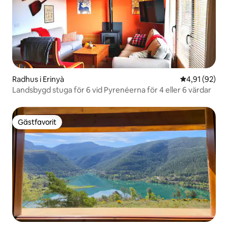
Radhus i Erinyà
4,91 av 5 i g
4,91 (92)
Landsbygd stuga för 6 vid Pyrenéerna för 4 eller 6 värdar
Gästfavorit
Gästfavorit