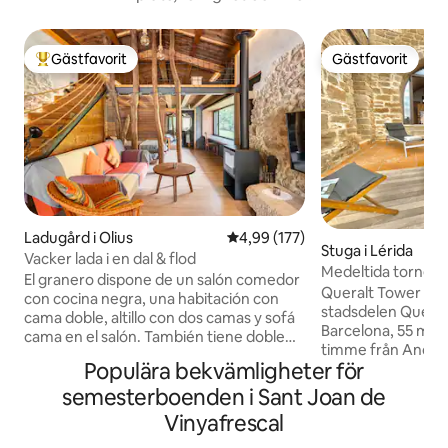
Gästfavorit
Gästfavorit
Populär gästfavorit
Gästfavorit
Ladugård i Olius
4,99 av 5 i genomsnittligt bet
4,99 (177)
Stuga i Lérida
Vacker lada i en dal & flod
Medeltida tornet 
El granero dispone de un salón comedor
Queralt Tower ligger
con cocina negra, una habitación con
stadsdelen Queral
cama doble, altillo con dos camas y sofá
Barcelona, 55 minu
cama en el salón. También tiene doble
timme från Andorr
ducha con ventana para poder admirar
Populära bekvämligheter för
AVE-stationen i Lle
la naturaleza mientras te duchas.
restaurerade torn 
semesterboenden i Sant Joan de
Chimenea, piscina y rio. Y un entorno
rymmer upp till 6 g
con un conjunto monumental formado
Vinyafrescal
dubbelrum och 1 vu
por una iglesia románica con cripta, un
bäddsoffan). Det h