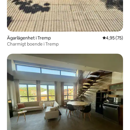
Ägarlägenhet i Tremp
4,95 av 5 i g
4,95 (75)
Charmigt boende i Tremp