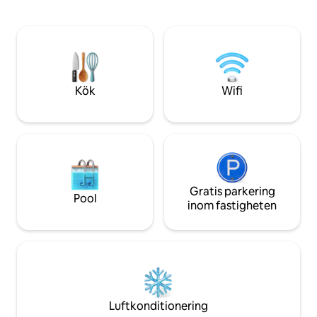
cementerio modernista y poblado íber a
ytor, en trädgård i
5min. Espectacular! A 5 min un
diken att besöka, 
restaurante rural y a 10 min el
fotbollsplan, pickl
pueblo/ciudad con todos los
studsmattor.
supermercados y restaurantes!
Kök
Wifi
Gratis parkering
Pool
inom fastigheten
Luftkonditionering