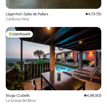
Lägenhet i Salàs de Pallars
4,73 av 5 i 
4,73 (15)
Cal Bona Vista
Gästfavorit
Populär gästfavorit
Stuga i Cubells
4,98 av 5 i g
4,98 (83)
La Granja del Besa