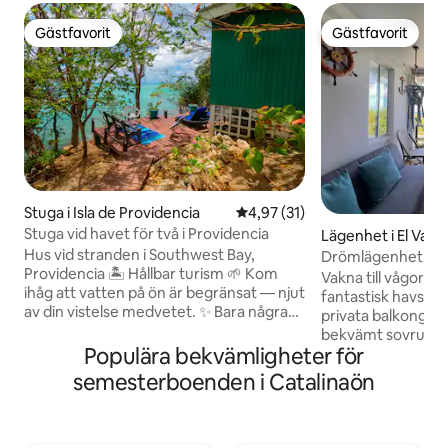
Gästfavorit
Gästfavorit
Gästfavorit
Gästfavorit
Stuga i Isla de Providencia
4,97 av 5 i genomsnittligt be
4,97 (31)
Stuga vid havet för två i Providencia
Lägenhet i El Valle
Hus vid stranden i Southwest Bay,
Drömlägenhet me
Providencia 🏝️ Hållbar turism 🌱 Kom
Vakna till vågornas
ihåg att vatten på ön är begränsat — njut
fantastisk havsutsi
av din vistelse medvetet. ✨ Bara några
privata balkong. 
steg från havet ✨ Bekväm och fräsch
bekvämt sovrum m
Queen-säng ✨ Terrass med 2 solstolar,
Populära bekvämligheter för
ett fullt utrustat 
en bänk och ett bord ✨ Privat badrum ✨
utrymme perfekt f
semesterboenden i Catalinaön
Utomhusdusch omgiven av natur 🌿🚿 ✨
havsbrisen. trästr
Fullt utrustat kök ✨ Luftkonditionering
avslappnad atmos
och takfläkt ✨ Höghastighets-WiFi ✨
bjuder in dig att 
Tillgång till gemensamma utrymmen 📩