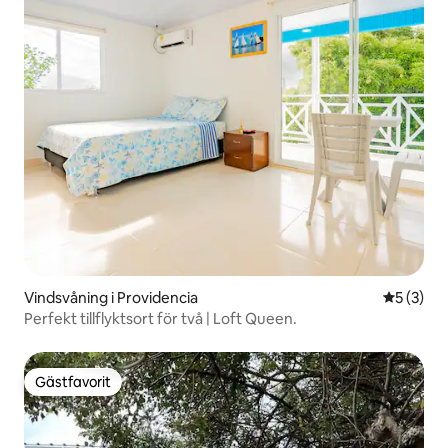
Vindsvåning i Providencia
5 av 5 i 
5 (3)
Perfekt tillflyktsort för två | Loft Queen.
Gästfavorit
Gästfavorit