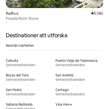
Radhus
5 av 5 i g
5 (36)
Posada Rock-Stone
Destinationer att utforska
Resmål i närheten
Cahuita
Puerto Viejo de Talamanca
Semesterboenden
Semesterboenden
Bocas del Toro
San Andrés
Semesterboenden
Semesterboenden
San Pedro
Cartago
Semesterboenden
Semesterboenden
Sabana Redonda
Visa mer
Semesterboenden