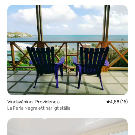
Vindsvåning i Providencia
4,88 av 5 i g
4,88 (16)
La Perla Negra ett härligt ställe