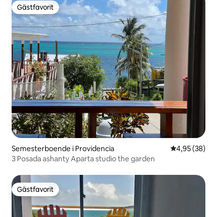
Gästfavorit
Gästfavorit
Semesterboende i Providencia
4,95 av 5 i g
4,95 (38)
3 Posada ashanty Aparta studio the garden
Gästfavorit
Gästfavorit