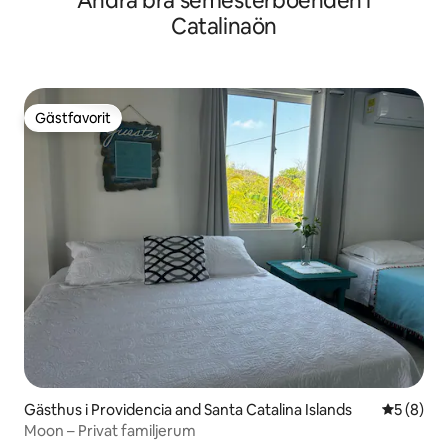
Andra bra semesterboenden i
Catalinaön
Gästfavorit
Gästfavorit
Gästhus i Providencia and Santa Catalina Islands
5 av 5 i 
5 (8)
Moon – Privat familjerum