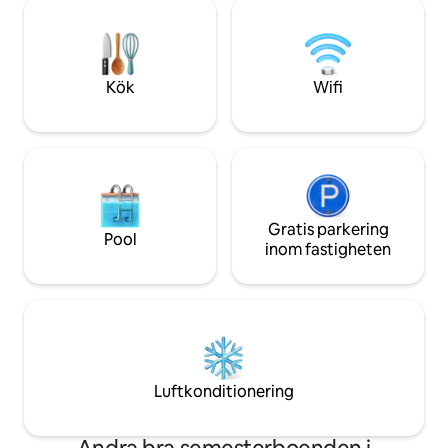
goda övibbarna. 
Skicka ett meddelande till oss för att
autentiskt öboende
boka din vistelse i paradiset
med kärlek, omgiv
havet.
Kök
Wifi
Gratis parkering
Pool
inom fastigheten
Luftkonditionering