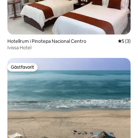
Hotellrum i Pinotepa Nacional Centro
5 av 5 i 
5 (3)
Ivissa Hotel
Gästfavorit
Gästfavorit