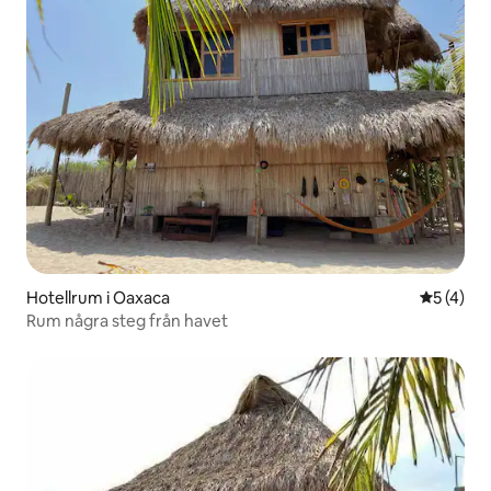
Hotellrum i Oaxaca
5 av 5 i 
5 (4)
Rum några steg från havet