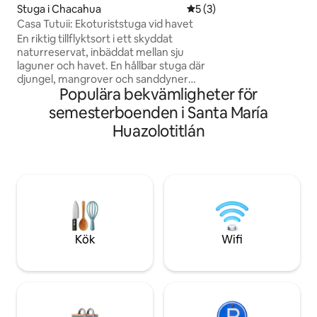
bort. Stränderna 
Stuga i Chacahua
5 av 5 i genomsnittligt b
5 (3)
30 minuter bort S
Casa Tutuii: Ekoturiststuga vid havet
Escondido ligger 
En riktig tillflyktsort i ett skyddat
bort.
naturreservat, inbäddat mellan sju
laguner och havet. En hållbar stuga där
djungel, mangrover och sanddyner
Populära bekvämligheter för
möts. Bo bland 850 arter: sköldpaddor,
fåglar, myror, grävlingar, krokodiler,
semesterboenden i Santa María
myggor, oceloter och valar. Obs:
Huazolotitlán
Naturen bestämmer. Om du lämnar mat
utomhus kommer sökare att vara där på
några sekunder. Kom och koppla av och
upplev paradiset i dess renaste, mest
rustika och mest medvetna form. Det är
vilt! En afrikansk safari mitt i Mexiko med
en del bekvämligheter.
Kök
Wifi