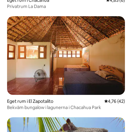
Eget rum i Chacahua
4,83 av 5 i 
4,83 (6)
Privatrum La Dama
Eget rum i El Zapotalito
4,76 av 5 i g
4,76 (42)
Bekväm bungalow i lagunerna i Chacahua Park