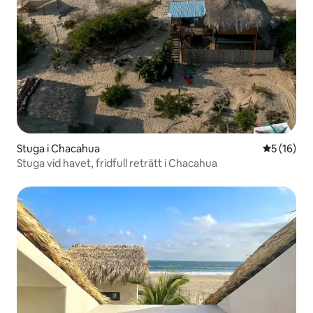
Stuga i Chacahua
5 av 5 i g
5 (16)
Stuga vid havet, fridfull reträtt i Chacahua