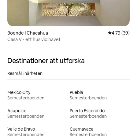
Boende i Chacahua
4,79 av 5 i g
4,79 (39)
Casa V - ett hus vid havet
Destinationer att utforska
Resmål i närheten
Mexico City
Puebla
Semesterboenden
Semesterboenden
Acapulco
Puerto Escondido
Semesterboenden
Semesterboenden
Valle de Bravo
Cuernavaca
Semesterboenden
Semesterboenden