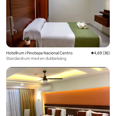
Hotellrum i Pinotepa Nacional Centro
4,69 av 5 i g
4,69 (36)
Standardrum med en dubbelsäng