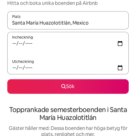
Hitta och boka unika boenden på Airbnb
Plats
När resultaten är tillgängliga kan du navigera med upp- och ned
Incheckning
Utcheckning
Sök
Topprankade semesterboenden i Santa
María Huazolotitlán
Gäster håller med: Dessa boenden har höga betyg för
plats, renlighet och mer.