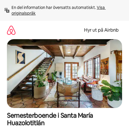
Hoppa
En del information har översatts automatiskt. 
Visa 
till
originalspråk
innehåll
Hyr ut på Airbnb
Semesterboende i Santa María
Huazolotitlán