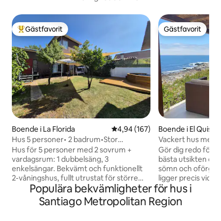
Gästfavorit
Gästfavorit
Populär gästfavorit
Gästfavorit
Boende i La Florida
4,94 av 5 i genomsnittligt bety
4,94 (167)
Boende i El Quisco
Hus 5 personer• 2 badrum•Stor
Vackert hus med gr
trädgård•A/C•2 parkeringsplatser
med havsutsikt
Hus för 5 personer med 2 sovrum +
Gör dig redo för 
vardagsrum: 1 dubbelsäng, 3
bästa utsikten öve
enkelsängar. Bekvämt och funktionellt
sömn och oförglöm
2-våningshus, fullt utrustat för större
ligger precis vid s
Populära bekvämligheter för hus i
grupper. Huvudattraktionen är den
terrass mot havet
90 m² stora privata trädgården: säker för
kalla dagar. Beläget
Santiago Metropolitan Region
barn, perfekt för grillar och med utsikt
område, med sto
över bergskedjan. Det inkluderar
restauranger inom g