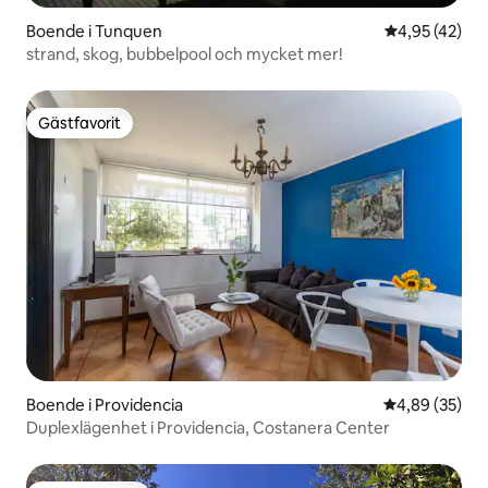
Boende i Tunquen
4,95 av 5 i g
4,95 (42)
strand, skog, bubbelpool och mycket mer!
Gästfavorit
Gästfavorit
Boende i Providencia
4,89 av 5 i g
4,89 (35)
Duplexlägenhet i Providencia, Costanera Center