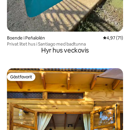
Boende i Peñalolén
4,97 av 5 i g
4,97 (71)
Privat litet hus i Santiago med badtunna
Hyr hus veckovis
Gästfavorit
Gästfavorit