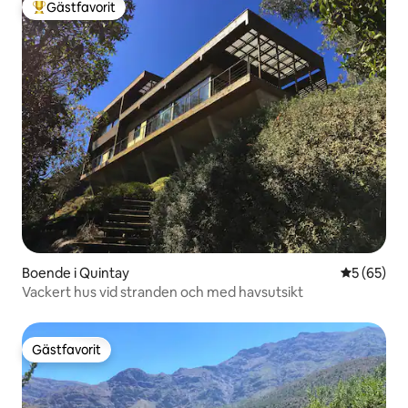
Gästfavorit
Populär gästfavorit
Boende i Quintay
5 av 5 i g
5 (65)
Vackert hus vid stranden och med havsutsikt
Gästfavorit
Gästfavorit