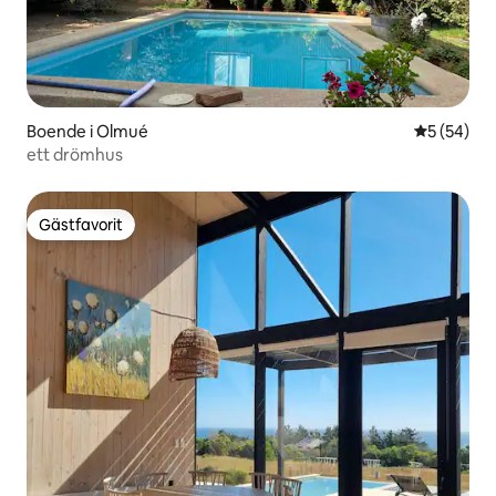
Boende i Olmué
5 av 5 i g
5 (54)
ett drömhus
Gästfavorit
Gästfavorit