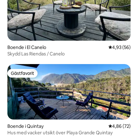
Boende i El Canelo
4,93 av 5 i g
4,93 (56)
Skydd Las Riendas / Canelo
Gästfavorit
Gästfavorit
Boende i Quintay
4,86 av 5 i g
4,86 (72)
Hus med vacker utsikt över Playa Grande Quintay