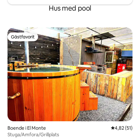
Hus med pool
Gästfavorit
Gästfavorit
Boende i El Monte
4,82 av 5 i g
4,82 (51)
Stuga/Amfora/Grillplats