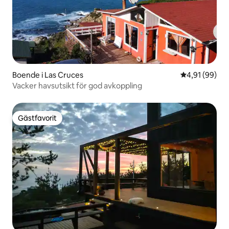
Boende i Las Cruces
4,91 av 5 i g
4,91 (99)
Vacker havsutsikt för god avkoppling
Gästfavorit
Gästfavorit