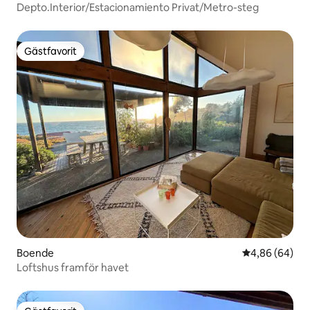
Depto.Interior/Estacionamiento Privat/Metro-steg
Gästfavorit
Gästfavorit
Boende
4,86 av 5 i g
4,86 (64)
Loftshus framför havet