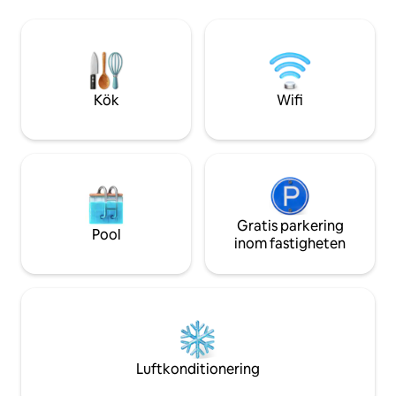
varm/kall AC och 2 parkeringsplatser
utrustat och myck
inomhus. Rökning är förbjuden inne i
du behöver för din 
boendet; det finns en bot på 100 USD för
komma in i huset 
användning av luftkonditioneringen.
trappa från parkeri
Beläget i La Florida med en busshållplats
lämpligt för pers
30 meter bort. Nära till Estadio
rörlighet.
Kök
Wifi
Bicentenario och Florida Outlet.
Gratis parkering
Pool
inom fastigheten
Luftkonditionering