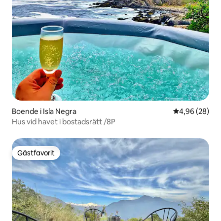
Boende i Isla Negra
4,96 av 5 i g
4,96 (28)
Hus vid havet i bostadsrätt /8P
Gästfavorit
Gästfavorit