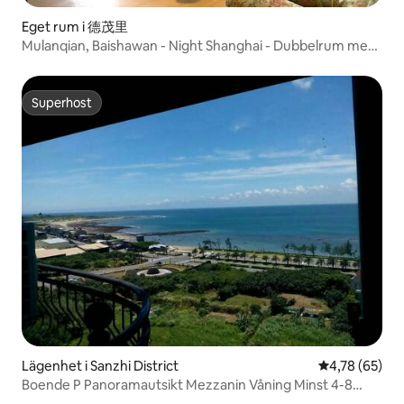
Eget rum i 德茂里
Mulanqian, Baishawan - Night Shanghai - Dubbelrum med
havsutsikt
Superhost
Superhost
Lägenhet i Sanzhi District
4,78 av 5 i g
4,78 (65)
Boende P Panoramautsikt Mezzanin Våning Minst 4-8
personer (minst 4 personer, priset ökar med antalet