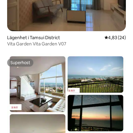
återställa, för att hitta rytmen i ditt
andetag:)
Lägenhet i Tamsui District
4,83 av 5 i g
4,83 (24)
Vita Garden Vita Garden V07
Superhost
Superhost