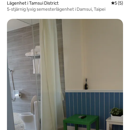
Lägenhet i Tamsui District
5 av 5 i 
5 (5)
5-stjärnig lyxig semesterlägenhet i Damsui, Taipei