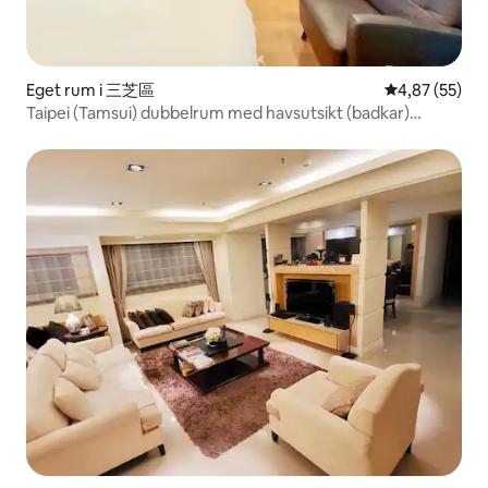
Eget rum i 三芝區
4,87 av 5 i g
4,87 (55)
Taipei (Tamsui) dubbelrum med havsutsikt (badkar)
mindre än en minut från stranden och busshållplatsen