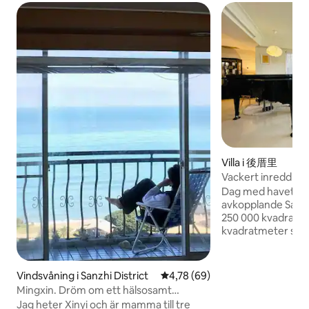
Villa i 後厝里
Vackert inredd vi
och utsikt över v
Dag med havet... s
solnedgången på n
avkopplande Samhället täcker mer än
(korttidsuthyrnin
250 000 kvadratm
kvadratmeter stor
Suzhou-stil.En enf
stil med massor a
Under den tidiga v
Vindsvåning i Sanzhi District
4,78 av 5 i genomsnittligt bet
4,78 (69)
av körsbärsblomm
Mingxin. Dröm om ett hälsosamt
andra vackra blom
livsutrymme - 180 graders solnedgång
Jag heter Xinyi och är mamma till tre