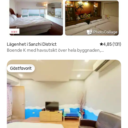
Lägenhet i Sanzhi District
4,85 av 5 i ge
4,85 (131)
Boende K med havsutsikt över hela byggnaden,
mellanvåning, lägsta antal gäster 4-8 personer (lägsta
antal gäster 4 personer, priset ökar med antalet gäster)
Gästfavorit
Gästfavorit