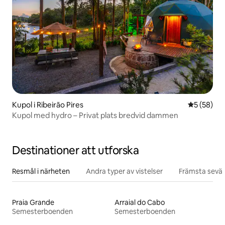
Kupol i Ribeirão Pires
5 av 5 i g
5 (58)
Kupol med hydro – Privat plats bredvid dammen
Destinationer att utforska
Resmål i närheten
Andra typer av vistelser
Främsta sevär
Praia Grande
Arraial do Cabo
Semesterboenden
Semesterboenden