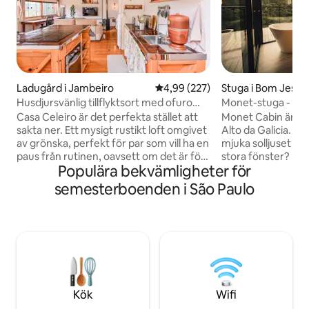
Ladugård i Jambeiro
4,99 av 5 i genomsnittligt bety
4,99 (227)
Stuga i Bom Jesus
Husdjursvänlig tillflyktsort med ofuro
Monet-stuga - Poo
och natur
Casa Celeiro är det perfekta stället att
Monet Cabin är en c
sakta ner. Ett mysigt rustikt loft omgivet
Alto da Galicia. Tän
av grönska, perfekt för par som vill ha en
mjuka solljuset s
paus från rutinen, oavsett om det är för
stora fönster? Monet ger utsikt över
Populära bekvämligheter för
en speciell helg eller en mini-utflykt mitt i
naturen, en uppvä
veckan. Koppla av i den uppvärmda
alla årstider, ett 
semesterboenden i São Paulo
ofuro-bubbelpoolen med
utsikt, en dubbels
hydromassage, njut av det täckta däcket
golvspis och en ry
regn eller solsken, och låt ditt husdjur
perfekta miljön fö
ströva fritt i en helt inhägnad och säker
Badrummet i natur
gård. Bara 1,5 timmar från São Paulo, det
biografen komplet
är den perfekta flykten för att byta miljö
utrymme utformat
utan att resa långt, återansluta med ditt
komfort, skönhet 
husdjur vid din sida.
och upplev detta 
Kök
Wifi