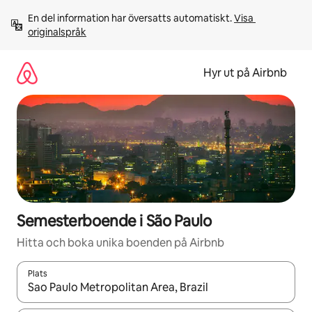
Hoppa
En del information har översatts automatiskt. 
Visa 
till
originalspråk
innehåll
Hyr ut på Airbnb
Semesterboende i São Paulo
Hitta och boka unika boenden på Airbnb
Plats
När resultaten är tillgängliga kan du navigera med upp- och ned