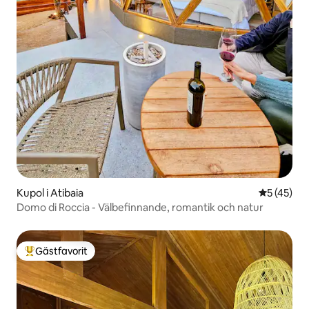
Kupol i Atibaia
5 av 5 i g
5 (45)
Domo di Roccia - Välbefinnande, romantik och natur
Gästfavorit
Populär gästfavorit