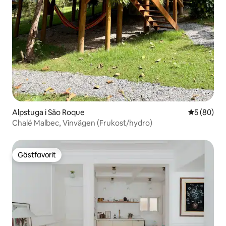
Alpstuga i São Roque
5 av 5 i g
5 (80)
Chalé Malbec, Vinvägen (Frukost/hydro)
Gästfavorit
Gästfavorit