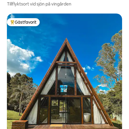
Tillflyktsort vid sjön på vingården
Gästfavorit
Populär gästfavorit