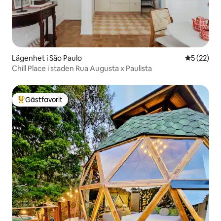
Lägenhet i São Paulo
5 av 5 i g
5 (22)
Chill Place i staden Rua Augusta x Paulista
Gästfavorit
Populär gästfavorit