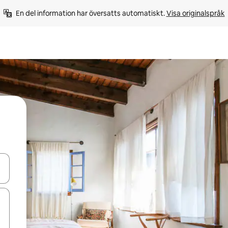
En del information har översatts automatiskt. 
Visa originalspråk
d upp- och nedåtpilarna eller utforska genom att trycka eller svepa.