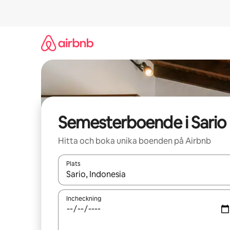
Hoppa
till
innehåll
Semesterboende i Sario
Hitta och boka unika boenden på Airbnb
Plats
När resultaten är tillgängliga kan du navigera me
Incheckning