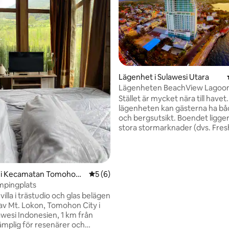
Lägenhet i Sulawesi Utara
Lägenheten BeachView Lagoo
tligt betyg, 22 omdömen
Stället är mycket nära till havet
lägenheten kan gästerna ha bå
och bergsutsikt. Boendet ligger
stora stormarknader (dvs. Fre
och Transmart), ett köpcentru
Star Square Mall), biograf, matst
spa, banker, bankomater, olika 
och mer. Alla ligger bara gång
 i Kecamatan Tomohon
5 av 5 i genomsnittligt betyg, 6 omdöm
5 (6)
bort. Stället är mycket säkert o
mpingplats
säkerhetsvakter. Andra köpcentrum och
 villa i trästudio och glas belägen
stormarknader ligger bara 5 mi
 av Mt. Lokon, Tomohon City i
stället med bil. Concierge finns 
awesi Indonesien, 1 km från
ämplig för resenärer och