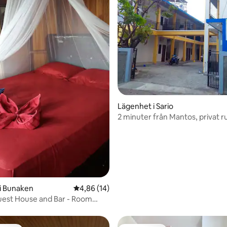
ttligt betyg, 6 omdömen
Lägenhet i Sario
2 minuter från Mantos, privat ru
i Bunaken
4,86 av 5 i genomsnittligt betyg, 14 omdöm
4,86 (14)
uest House and Bar - Room
athroom