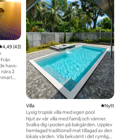
Bunaken
Beläget s
ett frodi
med utsi
utsikt öv
berg/vulk
den perfe
Manado, 
området.
4,49 av 5 i genomsnittligt betyg, 43 omdömen
4,49 (43)
hamnen fö
n
ordna tur
. Från
Djungelva
de havs-
öhoppnin
 nära 2
kan ordn
shmart
m (dvs.
ällen,
butiker
avstånd
en
Villa
Nytt ställe att bo 
Nytt
ch har
Lyxig tropisk villa med egen pool
Njut av vår villa med familj och vänner.
nuter från
Svalka dig i poolen på bakgården. Upplev
i lobbyn.
hemlagad traditionell mat tillagad av den
lokala värden. Vila bekvämt i det rymliga