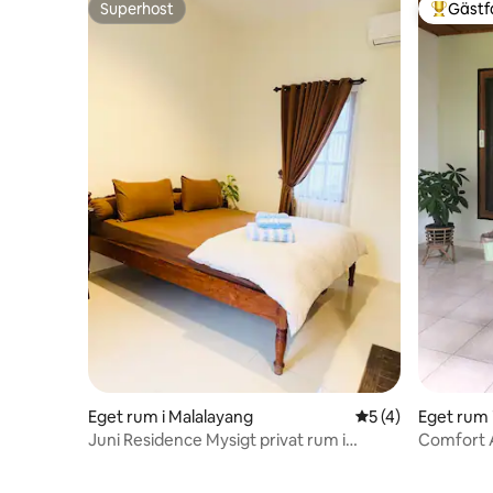
Superhost
Gästf
Superhost
Populär 
Eget rum i Malalayang
5 av 5 i genomsni
5 (4)
Eget rum
Utara
Juni Residence Mysigt privat rum i
Comfort
Manado