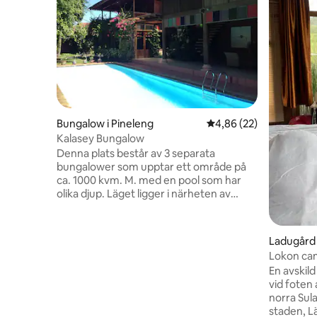
Bungalow i Pineleng
4,86 av 5 i genomsnit
4,86 (22)
Kalasey Bungalow
Denna plats består av 3 separata
bungalower som upptar ett område på
ca. 1000 kvm. M. med en pool som har
olika djup. Läget ligger i närheten av
restauranger i Kalasey och inte långt från
Bahu Mall. Mycket nära till stranden
också. Flera dykbutiker finns i närheten
Ladugård
för att servera dykare att dyka i området.
Utara
Lokon ca
Enkel frukost kommer att serveras varje
En avskild
morgon, och kaffe och te, plus
vid foten
mineralvatten kommer att vara
norra Sul
tillgängligt dygnet runt. En hjälpare
staden, L
hjälper gästerna med städning och tvätt.