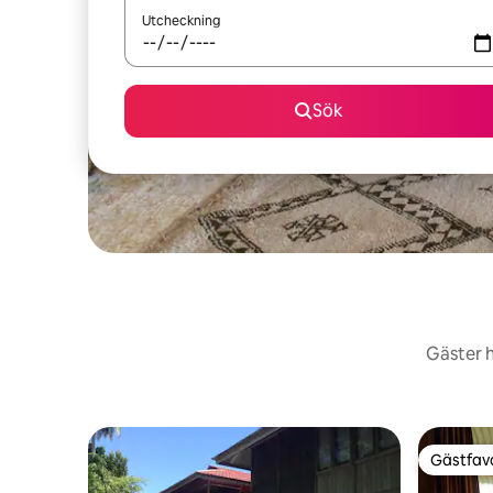
Utcheckning
Sök
Gäster h
Gästfavo
Gästfavo