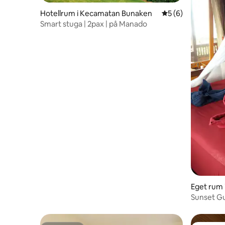
Hotellrum i Kecamatan Bunaken
5 av 5 i genomsni
5 (6)
Smart stuga | 2pax | på Manado
Eget rum 
Sunset G
Shared B