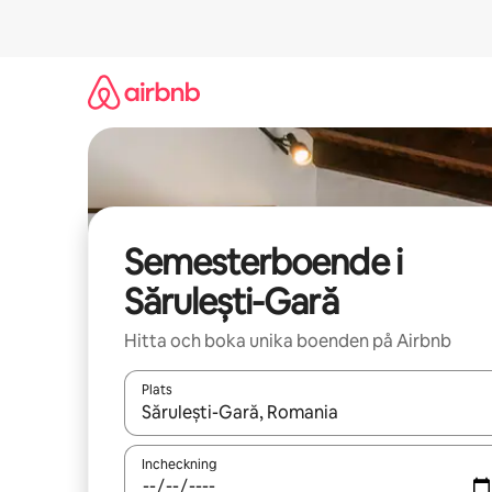
Hoppa
till
innehåll
Semesterboende i
Sărulești-Gară
Hitta och boka unika boenden på Airbnb
Plats
När resultaten är tillgängliga kan du navigera me
Incheckning