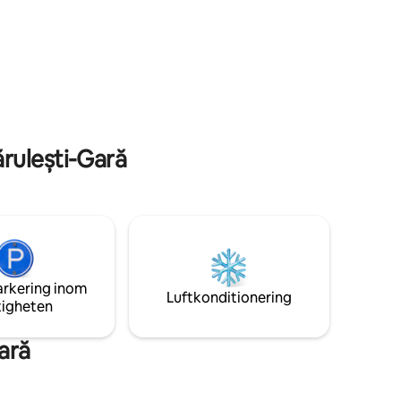
solnedgång. Denna plats är lämplig om
du kommer att uppskatta naturen och
utsikten.
rulești-Gară
arkering inom
Luftkonditionering
tigheten
ară