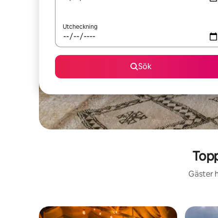
Utcheckning
Sök
Topp
Gäster h