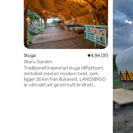
Stuga
4,94 av 5 i genomsnit
4,94 (31)
Sitaru Garden
Traditionell inspirerad stuga tillflyktsort,
omtolkat med en modern twist, som
ligger 30 km från Bukarest. LANDSBYGD
är vårt sätt att ge ett nytt liv till ett
traditionellt hushåll, utan att ändra dess
autenticitet och själ. Från baksidan av
fastigheten börjar en Natur 2000
naturområde, med massor av cykelleder
för att utforska delta-liknande landskap,
sjöar och den gamla Vlasiei skogen. Kan
vara värd för intima
dagsträdgårdsfester/evenemang, max