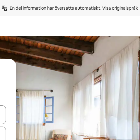
En del information har översatts automatiskt. 
Visa originalspråk
d upp- och nedåtpilarna eller utforska genom att trycka eller svepa.