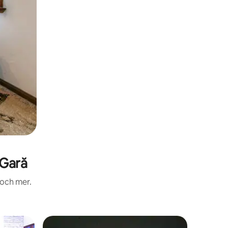
-Gară
 och mer.
Boende