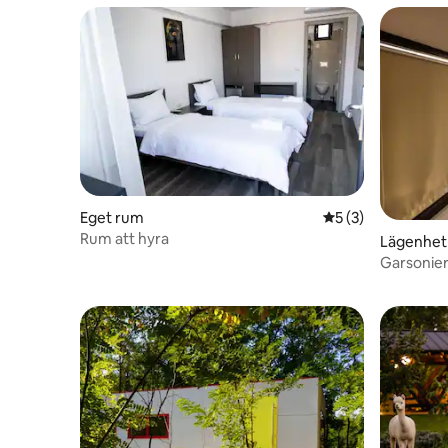
Eget rum
5 av 5 i genomsni
5 (3)
Rum att hyra
Lägenhet
Garsoniera
500m de 