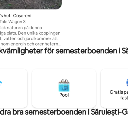
s hut i Coșereni
 Tale Wagon 3
äck naturen på denna
Den unika kopplingen
ft, vatten och jord kommer att
genom energin och orenheterna
kvämligheter för semesterboenden i Să
a, språnget på fisken från sjön,
 gräset och stjärnhimlen. Det
t erbjuder inte bara ett ställe att
t erbjuder en minnesvärd
e, mitt i naturen, återupptäcker
 i att leva, lyssna, känna. På
med fullmånen som speglar
du beundra eldflugan bröllop, en
Gratis p
aturen, som sällan ses.
Pool
fas
erättelsen.
dra bra semesterboenden i Sărulești-G