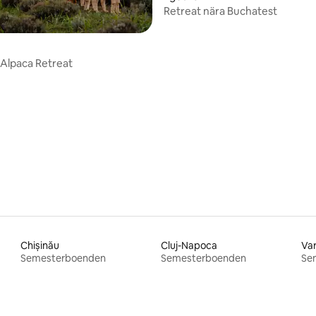
Retreat nära Buchatest
 Alpaca Retreat
Chișinău
Cluj-Napoca
Va
Semesterboenden
Semesterboenden
Se