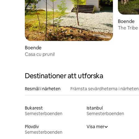
Boende
The Tribe
Boende
Casa cu pruni!
Destinationer att utforska
Resmål i närheten
Främsta sevärdheterna i närheten
Bukarest
Istanbul
Semesterboenden
Semesterboenden
Plovdiv
Visa mer
Semesterboenden