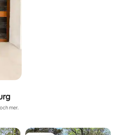
urg
 och mer.
Boende i