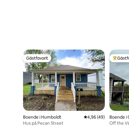
Gästfavorit
Gästf
Gästfavorit
Populär 
Boende i Humboldt
4,96 av 5 i genomsnit
4,96 (49)
Boende i
Hus på Pecan Street
Off the V