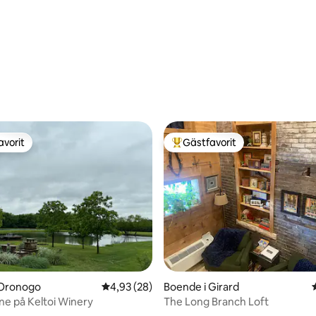
avorit
Gästfavorit
gästfavorit
Populär gästfavorit
tligt betyg, 49 omdömen
 Oronogo
4,93 av 5 i genomsnittligt betyg, 28 omdöm
4,93 (28)
Boende i Girard
ine på Keltoi Winery
The Long Branch Loft