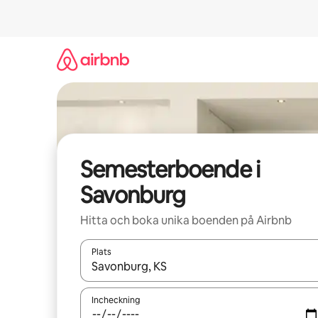
Hoppa
till
innehåll
Semesterboende i
Savonburg
Hitta och boka unika boenden på Airbnb
Plats
När resultaten är tillgängliga kan du navigera me
Incheckning