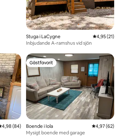
Stuga i LaCygne
4,95 av 5 i genomsnit
4,95 (21)
Inbjudande A-ramshus vid sjön
Gästfavorit
Gästfavorit
en
4,98 av 5 i genomsnittligt betyg, 84 omdömen
4,98 (84)
Boende i Iola
4,97 av 5 i genomsnit
4,97 (62)
Mysigt boende med garage