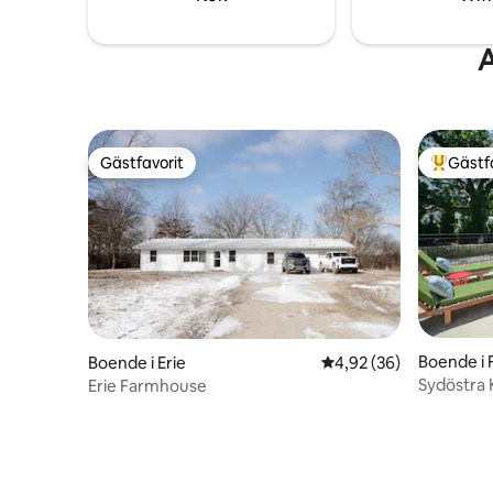
utforska 
mysiga til
A
Gästfavorit
Gästf
Gästfavorit
Populär 
Boende i 
Boende i Erie
4,92 av 5 i genomsnit
4,92 (36)
Sydöstra 
Erie Farmhouse