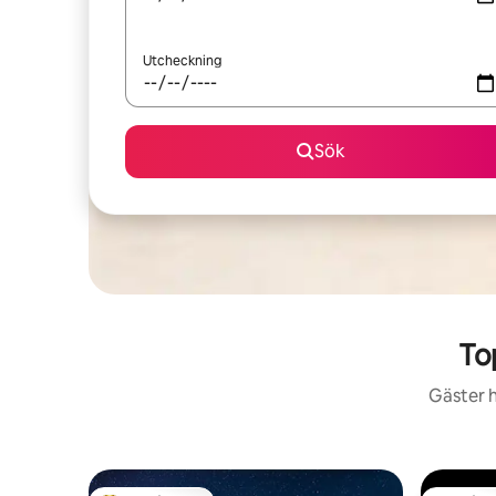
Utcheckning
Sök
To
Gäster h