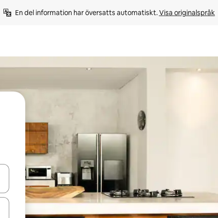
En del information har översatts automatiskt. 
Visa originalspråk
d upp- och nedåtpilarna eller utforska genom att trycka eller svepa.