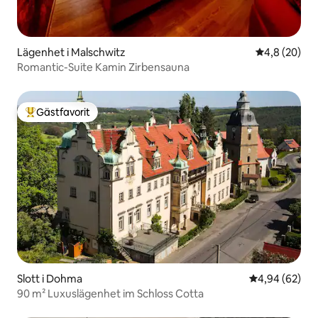
Lägenhet i Malschwitz
4,8 av 5 i g
4,8 (20)
Romantic-Suite Kamin Zirbensauna
Gästfavorit
Populär gästfavorit
Slott i Dohma
4,94 av 5 i g
4,94 (62)
90 m² Luxuslägenhet im Schloss Cotta