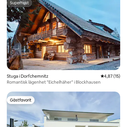
Superhost
Superhost
Stuga i Dorfchemnitz
4,87 av 5 i g
4,87 (15)
Romantisk lägenhet "Eichelhäher" i Blockhausen
Gästfavorit
Gästfavorit