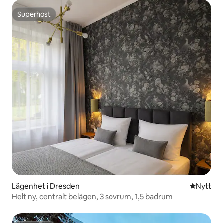
Superhost
Superhost
Lägenhet i Dresden
Nytt ställ
Nytt
Helt ny, centralt belägen, 3 sovrum, 1,5 badrum