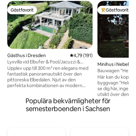
Gästfavorit
Gästfavorit
Gästfavorit
Populär gästfavor
Gästhus i Dresden
4,79 av 5 i genomsnittligt bet
4,79 (191)
Lyxvilla vid Elbufer & Pool/Jacuzzi &
Minihus i Nebelsc
Partychalet
Upplev upp till 300 m² ren elegans med
Bauwagen "Helga
fantastisk panoramautsikt över den
Här kan du koppla 
pittoreska Elbedalen. Njut av den
byggvagn "Helgard
perfekta kombinationen av modern
se dig här, ingen t
komfort och unikt läge – bara några steg
utsikt över denna p
från floden. Lyx på Elbes stränder –
Populära bekvämligheter för
själv. Det enkla liv
modern komfort med panoramautsikt
koppla av på. Se m
semesterboenden i Sachsen
över Elbedalen. 🌿 Terrass med designad
tända eld, duscha
lounge 🏊 Infällbar pool och ångbastu 🔥
äppelträdet (campi
XXL BBQ utomhuskök 🍷 På begäran:
slösa bort hela da
historisk bodega/bar i Chalet 1888 Din
ägg och hembakad
eleganta tillflyktsort i Dresden – exklusiv
bästa: badsjön ligg