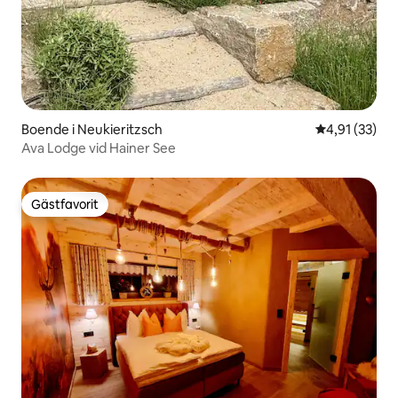
Boende i Neukieritzsch
4,91 av 5 i g
4,91 (33)
Ava Lodge vid Hainer See
Gästfavorit
Gästfavorit