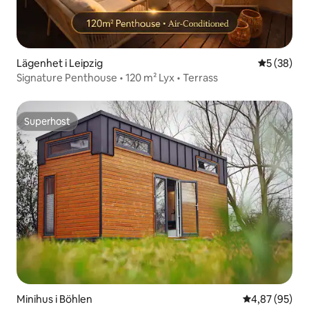
Lägenhet i Leipzig
5 av 5 i g
5 (38)
Signature Penthouse • 120 m² Lyx • Terrass
Superhost
Superhost
Minihus i Böhlen
4,87 av 5 i g
4,87 (95)