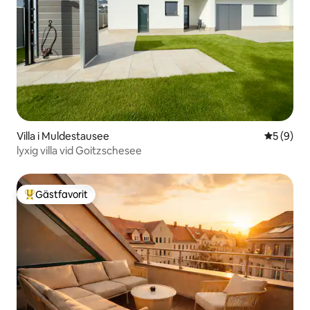
Villa i Muldestausee
5 av 5 i 
5 (9)
lyxig villa vid Goitzschesee
Gästfavorit
Populär gästfavorit