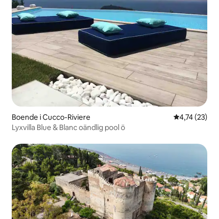
Boende i Cucco-Riviere
4,74 av 5 i g
4,74 (23)
Lyxvilla Blue & Blanc oändlig pool ö