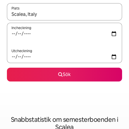
Plats
När resultaten är tillgängliga kan du navigera med upp- och ned
Incheckning
Utcheckning
Sök
Snabbstatistik om semesterboenden i
Scalea