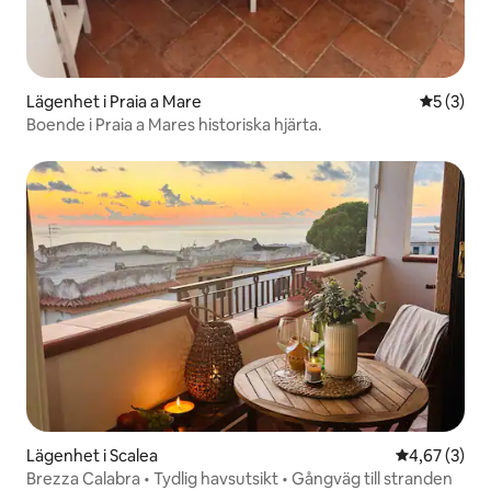
Lägenhet i Praia a Mare
5 av 5 i 
5 (3)
Boende i Praia a Mares historiska hjärta.
Lägenhet i Scalea
4,67 av 5 i 
4,67 (3)
Brezza Calabra • Tydlig havsutsikt • Gångväg till stranden