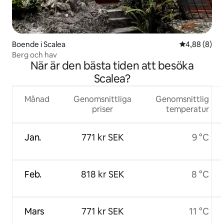
Boende i Scalea
4,88 av 5 i 
4,88 (8)
Berg och hav
När är den bästa tiden att besöka
Scalea?
Månad
Genomsnittliga
Genomsnittlig
priser
temperatur
Jan.
771 kr SEK
9 °C
Feb.
818 kr SEK
8 °C
Mars
771 kr SEK
11 °C