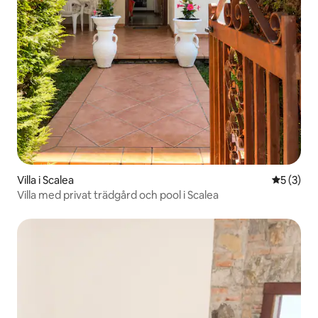
Villa i Scalea
5 av 5 i 
5 (3)
Villa med privat trädgård och pool i Scalea