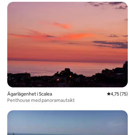
Ägarlägenhet i Scalea
4,75 av 5 i g
4,75 (75)
Penthouse med panoramautsikt