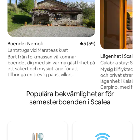
Boende i Nemoli
5 av 5 i genomsnittligt be
5 (59)
Lantstuga vid Marateas kust
Lägenhet i Scalea
Bort från folkmassan välkomnar
boendet dig med sin varma gästfrihet på
Calabria stay: Sea
ett säkert och mysigt läge för att
Mysig tillflyktsort 
tillbringa en trevlig paus, vilket
och privat strand Ljus och elegant
fortfarande upprätthåller avlägsna
lägenhet i Kalabrie
effektiva arbetsfunktioner. Utforska den
Carpino, med fanta
gröna Basilicata-regionen och dess
Populära bekvämligheter för
Tyrrenska havet. Ba
utbud av landskap från havskusten till
från en privat ge
semesterboenden i Scalea
den antika skogen i Pollino nationalpark.
den 2 sovrum, ett
Vårt konstnärs- och musikvänliga läge
fullt utrustat kök 
ger en grundläggande uppsättning för
balkong/terrass. Luftkonditionering i
musiketräning samt ett strategiskt läge
vardagsrummet, en
för cykelturer. Elbilsladdare tillgänglig på
sovrummet. Perfek
begäran.
längre vistelser, 