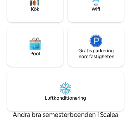
av eller arbetar på 
miljö.
Kök
Wifi
Gratis parkering
Pool
inom fastigheten
Luftkonditionering
Andra bra semesterboenden i Scalea