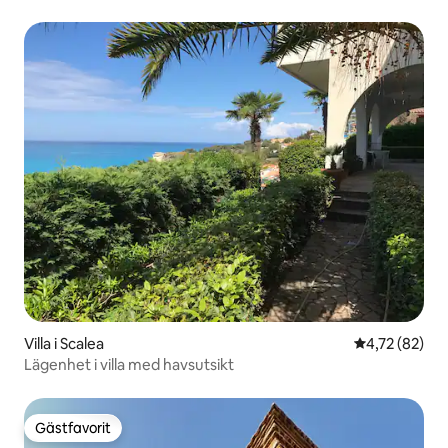
Villa i Scalea
4,72 av 5 i g
4,72 (82)
Lägenhet i villa med havsutsikt
Gästfavorit
Gästfavorit