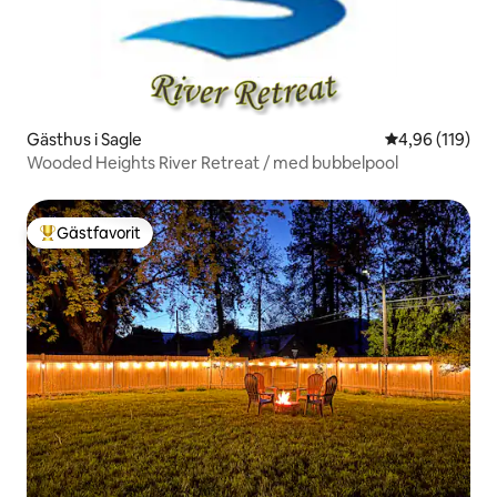
Gästhus i Sagle
4,96 av 5 i ge
4,96 (119)
Wooded Heights River Retreat / med bubbelpool
Gästfavorit
Populär gästfavorit