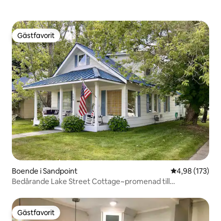
Gästfavorit
Gästfavorit
Boende i Sandpoint
4,98 av 5 i ge
4,98 (173)
Bedårande Lake Street Cottage~promenad till
stan~Cyklar
Gästfavorit
Gästfavorit