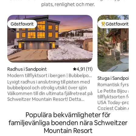
plats, renlighet och mer.
Gästfavorit
Gästfavorit
Gästfavorit
Populär gästfavor
Radhus i Sandpoint
4,91 av 5 i genomsnittligt be
4,91 (11)
Modern tillflyktsort i bergen | Bubbelpool
Stuga i Sandpoint
och utsikt
Lyxigt radhus i anslutning till pisten med
Romantisk fyrsäso
bubbelpool och otrolig utsikt över sjön
pärla vid sjön
Le Petite Bijou är 
Välkommen till din ultimata fjällretreat på
tillflyktsorten för
Schweitzer Mountain Resort! Detta
USA Today-profil f
lyxiga 3 sovrum, 3,5 badrum townhome
Coziest Cabin Airbnbs i 
ligger i det exklusiva Mountainside
Populära bekvämligheter för
utsikt över solne
samhället och erbjuder den perfekta
Pend Oreille/Schw
familjevänliga boenden nära Schweitzer
blandningen av komfort, bekvämlighet
Byggd och möbler
och stil – bara några steg från Basin Chair
Mountain Resort
materialen. Lakefr
Lift för verklig skid-in/skid-out tillgång.