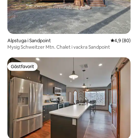
Alpstuga i Sandpoint
4,9 av 5 i g
4,9 (80)
Mysig Schweitzer Mtn. Chalet i vackra Sandpoint
Gästfavorit
Gästfavorit