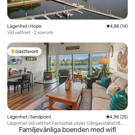
Lägenhet i Hope
4,86 av 5 i g
4,86 (14)
Vid vattnet - 2 sovrum
Gästfavorit
Populär gästfavorit
Lägenhet i Sandpoint
4,96 av 5 i g
4,96 (25)
Lägenhet vid vattnet Fantastisk utsikt Gångavstånd till
Familjevänliga boenden med wifi
centrum