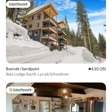
Gästfavorit
Gästfavorit
Boende i Sandpoint
4,92 av 5 i g
4,92 (25)
Ibex Lodge South: Lyx på Schweitzer
Gästfavorit
Populär gästfavorit