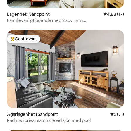
Lägenhet i Sandpoint
4,88 av 5 i g
4,88 (17)
Familjevänligt boende med 2 sovrum i
semesteranläggning vid sjön, med pool
Gästfavorit
Populär gästfavorit
Ägarlägenhet i Sandpoint
5 av 5 i g
5 (71)
Radhus i privat samhälle vid sjön med pool