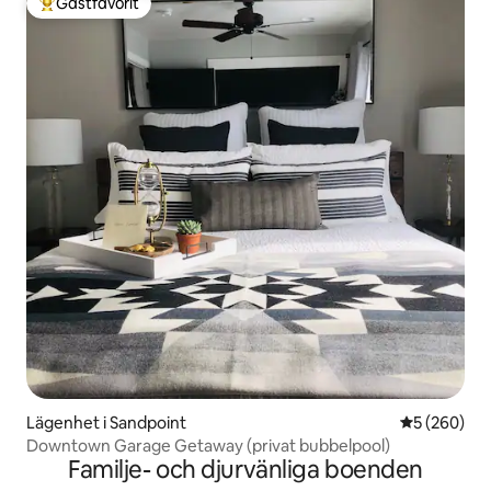
Gästfavorit
Populär gästfavorit
Lägenhet i Sandpoint
5 av 5 i ge
5 (260)
Downtown Garage Getaway (privat bubbelpool)
Familje- och djurvänliga boenden