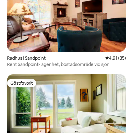
Radhus i Sandpoint
4,91 av 5 i g
4,91 (35)
Rent Sandpoint-lägenhet, bostadsområde vid sjön
Gästfavorit
Gästfavorit