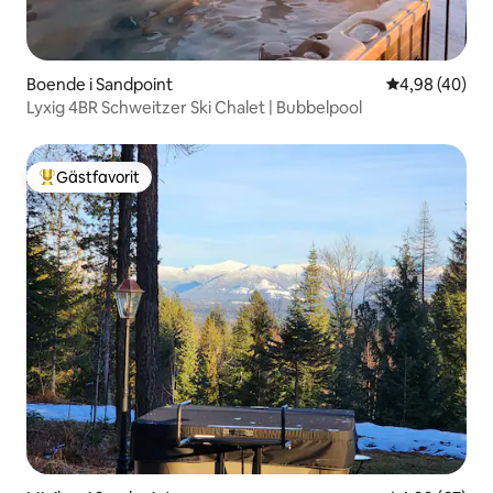
Boende i Sandpoint
4,98 av 5 i g
4,98 (40)
Lyxig 4BR Schweitzer Ski Chalet | Bubbelpool
Gästfavorit
Populär gästfavorit