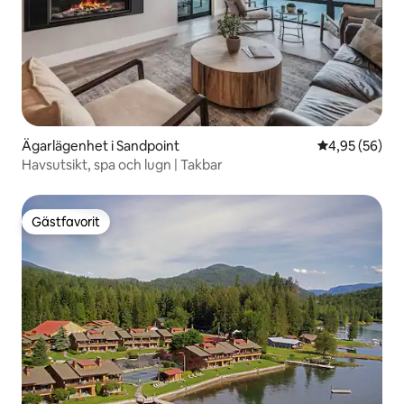
Ägarlägenhet i Sandpoint
4,95 av 5 i g
4,95 (56)
Havsutsikt, spa och lugn | Takbar
Gästfavorit
Gästfavorit