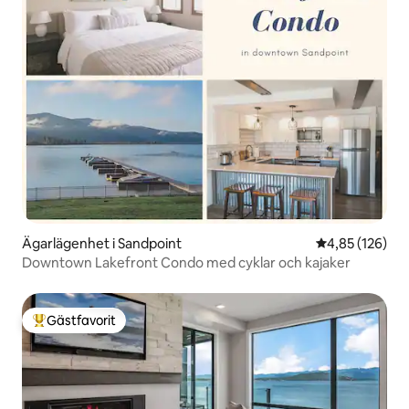
Ägarlägenhet i Sandpoint
4,85 av 5 i ge
4,85 (126)
Downtown Lakefront Condo med cyklar och kajaker
Gästfavorit
Populär gästfavorit