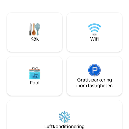
Stilla. Valfri motor
Utrymmet: Kliv in och upptäck lyxigt
Som ett lagligt och 
boende med öppet koncept utformat
begränsade till 2 b
för avkoppling och äventyr. Kockens kök
fastigheten. Vi får dussintals
är fullt utrustat med avancerade
förfrågningar om a
apparater, perfekt för att förbereda
bröllop, som vi tyv
rejäla bergsmåltider efter en dag i
backarna. Mys vid gasspisen i det
Kök
Wifi
eleganta vardagsrummet, eller njut av
en otrolig utsikt över Lake Pend Oreille
och Schweitzer Mountain direkt från ditt
hem. Efter en dag på berget kan du
koppla av i din privata bubbelpool under
stjärnorna eller njuta av en filmkväll på
en av de stora smarta TV-apparaterna.
Gratis parkering
Ett anpassat skåp med skidtork
Pool
inom fastigheten
säkerställer att din utrustning alltid är
redo för nästa körning. Sovrum &
badrum: Primär svit: King size-säng,
badrum i spa-stil Sekundär svit: King
size-säng, privat badrum Gästsovrum 2:
Våningssäng (perfekt för barn eller
vänner), delat badrum Halvt bad på
huvudnivån för extra bekvämlighet
Luftkonditionering