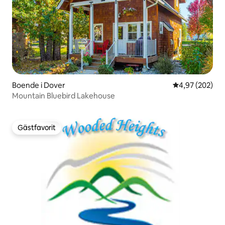
Boende i Dover
4,97 av 5 i ge
4,97 (202)
Mountain Bluebird Lakehouse
Gästfavorit
Gästfavorit