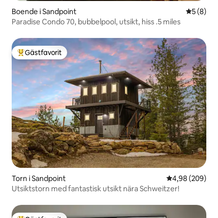
Boende i Sandpoint
5 av 5 i 
5 (8)
Paradise Condo 70, bubbelpool, utsikt, hiss .5 miles
Gästfavorit
Populär gästfavorit
Torn i Sandpoint
4,98 av 5 i ge
4,98 (209)
Utsiktstorn med fantastisk utsikt nära Schweitzer!