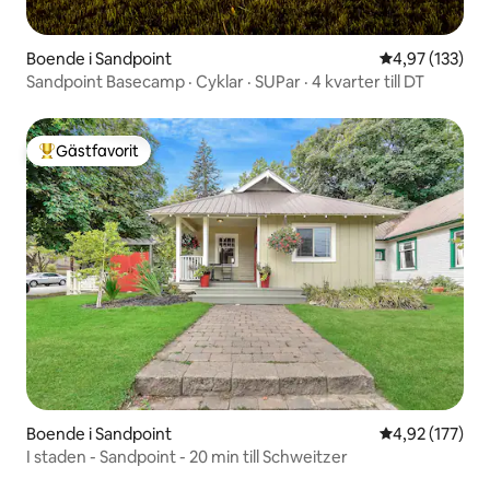
Boende i Sandpoint
4,97 av 5 i ge
4,97 (133)
Sandpoint Basecamp · Cyklar · SUPar · 4 kvarter till DT
Gästfavorit
Populär gästfavorit
Boende i Sandpoint
4,92 av 5 i ge
4,92 (177)
I staden - Sandpoint - 20 min till Schweitzer