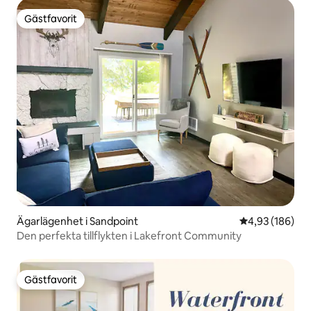
Gästfavorit
Gästfavorit
Ägarlägenhet i Sandpoint
4,93 av 5 i ge
4,93 (186)
Den perfekta tillflykten i Lakefront Community
Gästfavorit
Gästfavorit