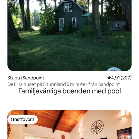
Stuga i Sandpoint
4,91 av 5 i ge
4,91 (207)
Det lilla huset på 5 tunnland 5 minuter från Sandpoint
Familjevänliga boenden med pool
Gästfavorit
Gästfavorit