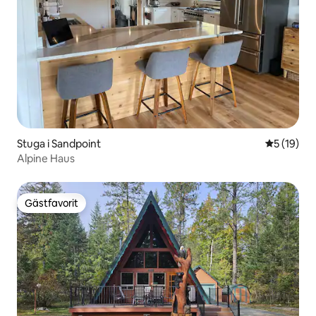
Stuga i Sandpoint
5 av 5 i g
5 (19)
Alpine Haus
Gästfavorit
Gästfavorit