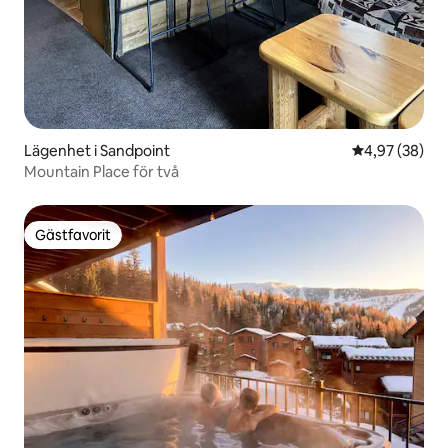
Lägenhet i Sandpoint
4,97 av 5 i g
4,97 (38)
Mountain Place för två
Gästfavorit
Gästfavorit