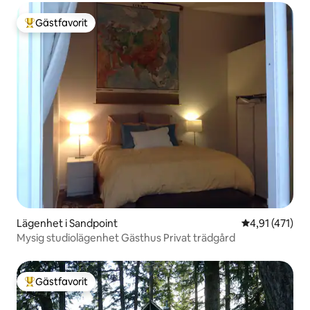
Gästfavorit
Populär gästfavorit
Lägenhet i Sandpoint
4,91 av 5 i g
4,91 (471)
Mysig studiolägenhet Gästhus Privat trädgård
Gästfavorit
Populär gästfavorit