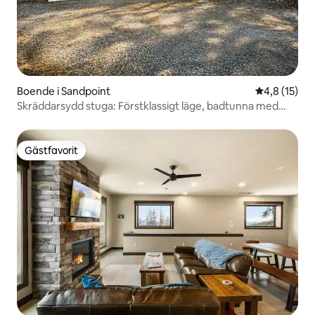
Boende i Sandpoint
4,8 av 5 i g
4,8 (15)
Skräddarsydd stuga: Förstklassigt läge, badtunna med
mera
Gästfavorit
Gästfavorit