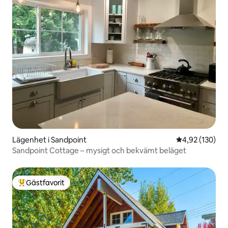
Lägenhet i Sandpoint
4,92 av 5 i ge
4,92 (130)
Sandpoint Cottage – mysigt och bekvämt beläget
Gästfavorit
Populär gästfavorit