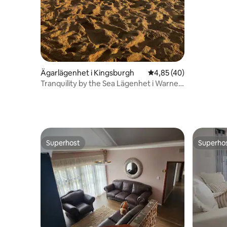
Ägarlägenhet i Kingsburgh
4,85 av 5 i genomsnit
4,85 (40)
Tranquility by the Sea Lägenhet i Warner
Beach
Superhost
Superho
Superhost
Superho