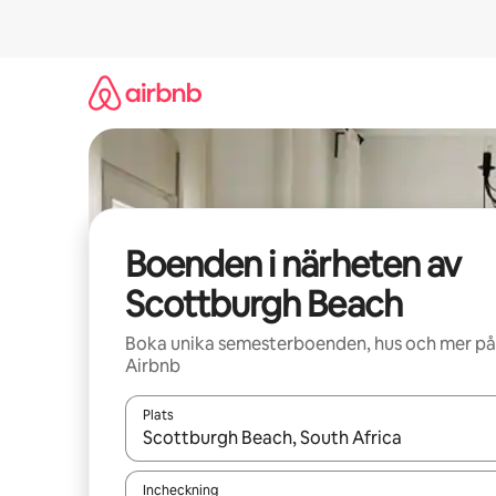
Hoppa
till
innehåll
Boenden i närheten av
Scottburgh Beach
Boka unika semesterboenden, hus och mer på
Airbnb
Plats
När resultaten är tillgängliga kan du navigera me
Incheckning