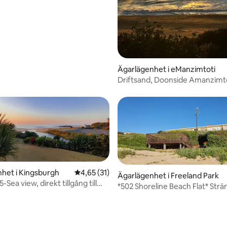
ägenhet
Ägarlägenhet i eManzimtoti
Driftsand, Doonside Amanzimt
het i Kingsburgh
4,65 av 5 i genomsnittligt betyg, 31 omdöm
4,65 (31)
Ägarlägenhet i Freeland Park
-Sea view, direkt tillgång till
*502 Shoreline Beach Flat* Strä