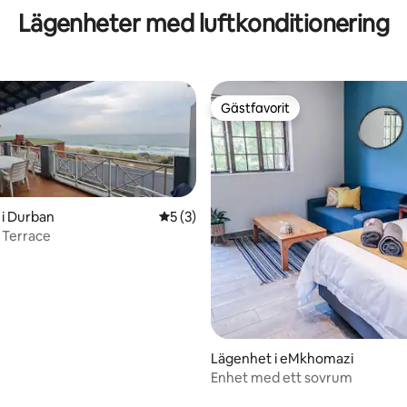
Lägenheter med luftkonditionering
Gästfavorit
Gästfavorit
i Durban
5 av 5 i genomsnittligt betyg, 3 omdöm
5 (3)
 Terrace
Lägenhet i eMkhomazi
Enhet med ett sovrum