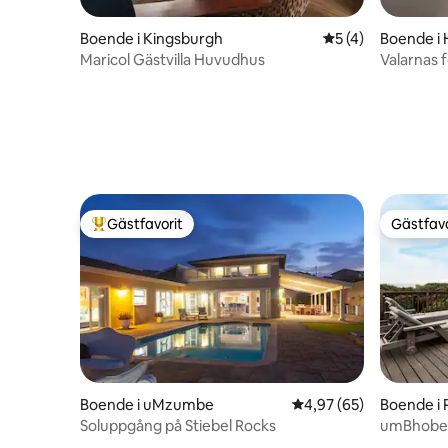
Boende i Kingsburgh
5 av 5 i genomsni
5 (4)
Boende i
Maricol Gästvilla Huvudhus
Valarnas
Gästfavorit
Gästfavo
Populär gästfavorit
Gästfavo
Boende i uMzumbe
4,97 av 5 i genomsnit
4,97 (65)
Boende i
Soluppgång på Stiebel Rocks
umBhobe 
Penningt