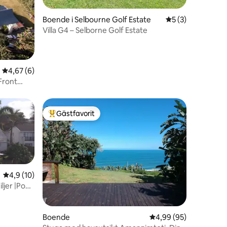
en
Boende i Selbourne Golf Estate
5 av 5 i genomsni
5 (3)
Villa G4 – Selborne Golf Estate
4,67 av 5 i genomsnittligt betyg, 6 omdömen
4,67 (6)
Front
Gästfavorit
Populär gästfavorit
4,9 av 5 i genomsnittligt betyg, 10 omdömen
4,9 (10)
jer |Pool
en
Boende
4,99 av 5 i genomsnit
4,99 (95)