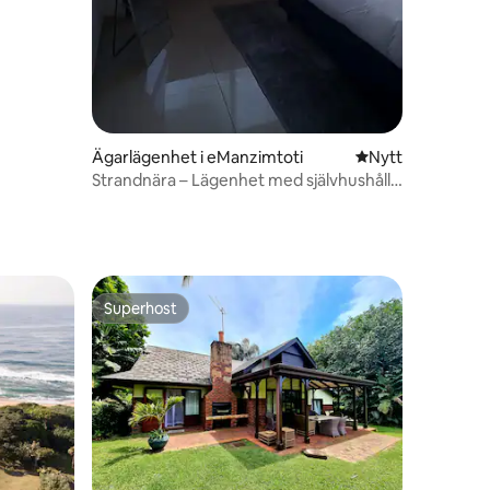
Ägarlägenhet i eManzimtoti
Nytt ställe att bo 
Nytt
Strandnära – Lägenhet med självhushåll,
Amanzimtoti
Superhost
Superhost