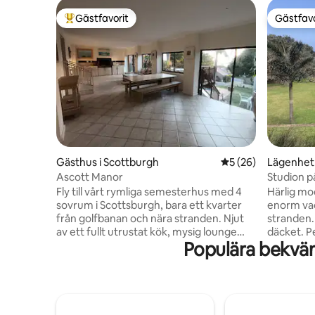
Gästfavorit
Gästfavo
Populär gästfavorit
Gästfavo
Gästhus i Scottburgh
5 av 5 i genomsnit
5 (26)
Lägenhet 
Ascott Manor
Studion p
Fly till vårt rymliga semesterhus med 4
Härlig mo
sovrum i Scottsburgh, bara ett kvarter
enorm vac
från golfbanan och nära stranden. Njut
stranden. 
av ett fullt utrustat kök, mysig lounge
däcket. P
Populära bekvä
och ett välkomnande barområde. Koppla
semester.
av vid den glittrande poolen eller varva
havsutsik
ner i den frodiga trädgården. Varje
somna me
sovrum erbjuder komfort med
kraschar 
luftkonditionering, TV och 3 har eget
tidvattenp
badrum. Underhållningsområdet och
fiska. Huvudstranden Blå flagg ligger en