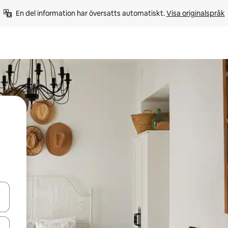
En del information har översatts automatiskt. 
Visa originalspråk
d upp- och nedåtpilarna eller utforska genom att trycka eller svepa.