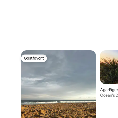
badrum l
Gästfavorit
Gästfavorit
Ägarlägen
Ocean's 25
stranden