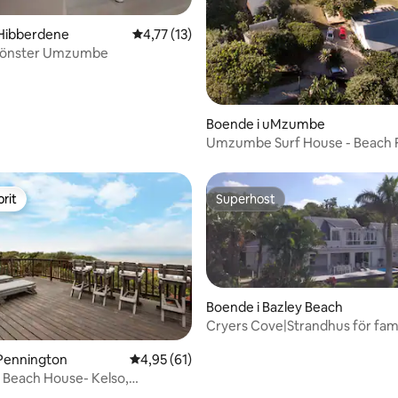
ttligt betyg, 4 omdömen
 Hibberdene
4,77 av 5 i genomsnittligt betyg, 13 omdöm
4,77 (13)
 fönster Umzumbe
Boende i uMzumbe
Umzumbe Surf House - Beach 
Bliss!
rit
Superhost
rit
Superhost
Boende i Bazley Beach
Cryers Cove|Strandhus för famil
|tillgång till stranden
tligt betyg, 65 omdömen
 Pennington
4,95 av 5 i genomsnittligt betyg, 61 omdöm
4,95 (61)
Beach House- Kelso,
on