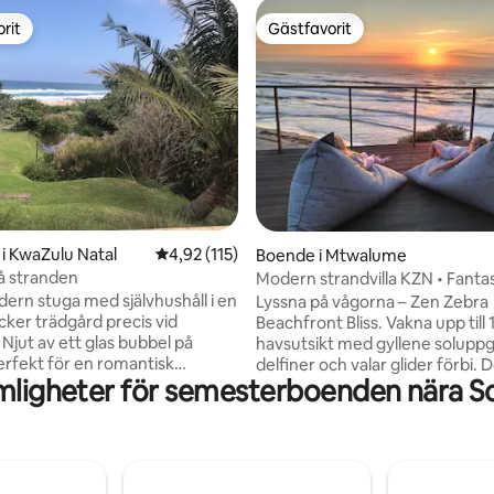
rit
Gästfavorit
rit
Gästfavorit
tligt betyg, 26 omdömen
i KwaZulu Natal
4,92 av 5 i genomsnittligt betyg, 115 omdöm
4,92 (115)
Boende i Mtwalume
å stranden
Modern strandvilla KZN • Fantas
havsutsikt
dern stuga med självhushåll i en
Lyssna på vågorna – Zen Zebra
ker trädgård precis vid
Beachfront Bliss. Vakna upp till 
Njut av ett glas bubbel på
havsutsikt med gyllene solupp
erfekt för en romantisk
delfiner och valar glider förbi.
mligheter för semesterboenden nära S
 Även om det inte finns någon
solenergidrivna fristad med 3 
t från själva enheten kan du
ligger bara 100 m från stranden
dan du lyssnar på vågorna som
utformad för familjer och vänn
på natten. Härliga
ett enkelt vardagsrum med öp
ooler att bada i eller för att
planlösning, wifi, smart TV, braa
barområde, rullstolsvänlig tillg