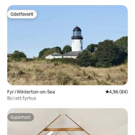
Gästfavorit
Gästfavorit
Fyr i Winterton-on-Sea
4,96 av 5 i g
4,96 (84)
Bo i ett fyrhus
Superhost
Superhost