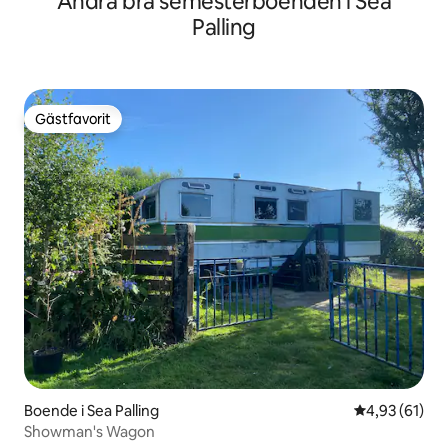
Andra bra semesterboenden i Sea
Palling
Gästfavorit
Gästfavorit
Boende i Sea Palling
4,93 av 5 i g
4,93 (61)
Showman's Wagon