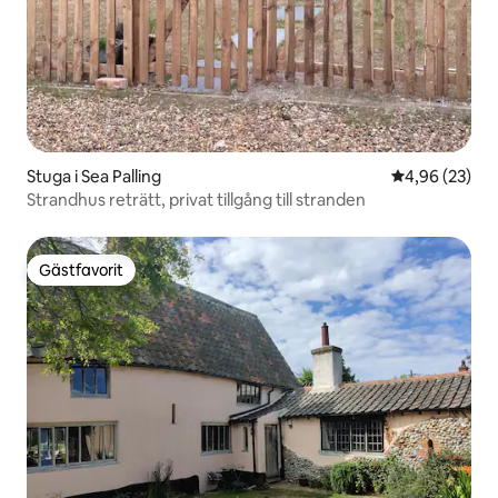
Stuga i Sea Palling
4,96 av 5 i g
4,96 (23)
Strandhus reträtt, privat tillgång till stranden
Gästfavorit
Gästfavorit