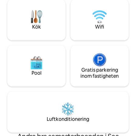
NU med TV! Parkering. Husdjur är
koppla av i naturen
välkomna! Sök efter @ NorfolkNooks på
att träffa en av vå
YouTube för att se våra videoklipp och
ditt! Det är perf
hur nära du kommer att vara till havet :D
eller med en partn
Kök
Wifi
Gratis parkering
Pool
inom fastigheten
Luftkonditionering