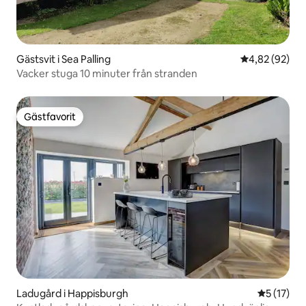
Gästsvit i Sea Palling
4,82 av 5 i g
4,82 (92)
Vacker stuga 10 minuter från stranden
Gästfavorit
Gästfavorit
Ladugård i Happisburgh
5 av 5 i g
5 (17)