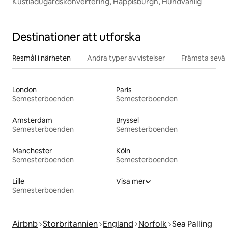
Kustladugårdskonvertering, Happisburgh, Hundvänlig
Destinationer att utforska
Resmål i närheten
Andra typer av vistelser
Främsta sevär
London
Paris
Semesterboenden
Semesterboenden
Amsterdam
Bryssel
Semesterboenden
Semesterboenden
Manchester
Köln
Semesterboenden
Semesterboenden
Lille
Visa mer
Semesterboenden
Airbnb
Storbritannien
England
Norfolk
Sea Palling