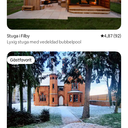
Stuga i Filby
4,87 av 5 i g
4,87 (92)
Lyxig stuga med vedeldad bubbelpool
Gästfavorit
Gästfavorit