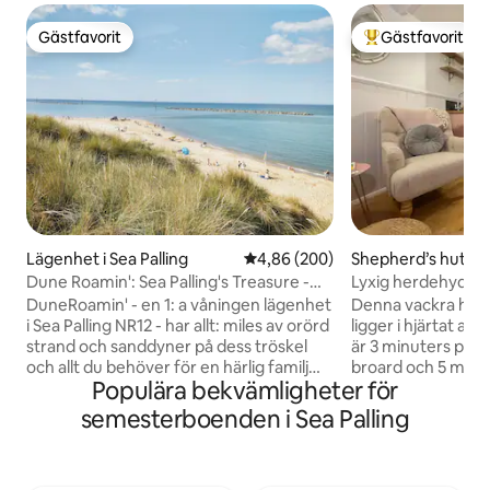
Gästfavorit
Gästfavorit
Gästfavorit
Populär gästfavor
Lägenhet i Sea Palling
4,86 av 5 i genomsnittligt bety
4,86 (200)
Shepherd’s hut i H
Dune Roamin': Sea Palling's Treasure -
Lyxig herdehydda i
NU med TV
2022!
DuneRoamin' - en 1: a våningen lägenhet
Denna vackra helt
i Sea Palling NR12 - har allt: miles av orörd
ligger i hjärtat av 
strand och sanddyner på dess tröskel
är 3 minuters prome
och allt du behöver för en härlig familj
broard och 5 minute
Populära bekvämligheter för
eller vattensport baserad semester: en
fantastiska kust. D
chipbutik, ett café, en vattensportbutik,
här på "Breathing 
semesterboenden i Sea Palling
nöjen, en lekplats för barnen och en pub
holistisk retreat s
för dig! Det ligger nära Horsey-sälet, lika
år. Så oavsett om 
långt från Norwich och Great Yarmouth.
idylliska plats som