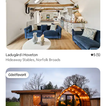
Ladugård i Hoveton
5 av 5 i 
5 (5)
Hideaway Stables, Norfolk Broads
Gästfavorit
Gästfavorit