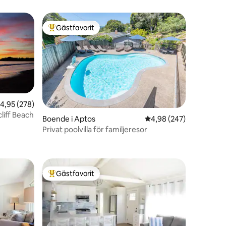
Gästfavorit
Populär gästfavorit
en
,95 av 5 i genomsnittligt betyg, 278 omdömen
4,95 (278)
cliff Beach
Boende i Aptos
4,98 av 5 i genomsnitt
4,98 (247)
Privat poolvilla för familjeresor
Gästfavorit
Populär gästfavorit