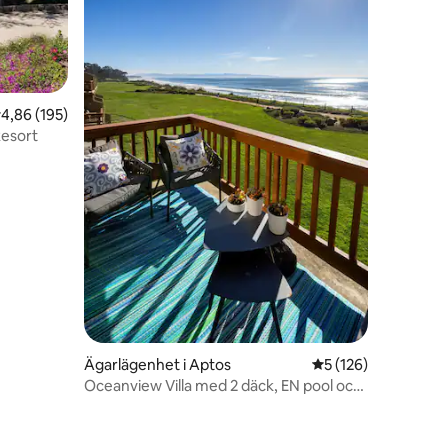
,86 av 5 i genomsnittligt betyg, 195 omdömen
4,86 (195)
Resort
en
Ägarlägenhet i Aptos
5 av 5 i genomsnitt
5 (126)
Oceanview Villa med 2 däck, EN pool och
öppen spis