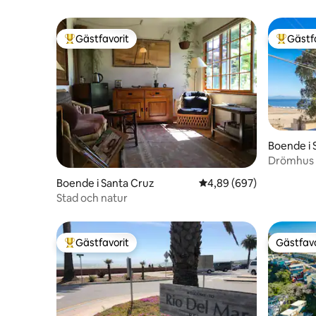
Gästfavorit
Gästf
Populär gästfavorit
Populär 
Boende i 
Drömhus v
Bubbelpoo
Boende i Santa Cruz
4,89 av 5 i genomsnitt
4,89 (697)
Stad och natur
Gästfavorit
Gästfavo
Populär gästfavorit
Gästfavo