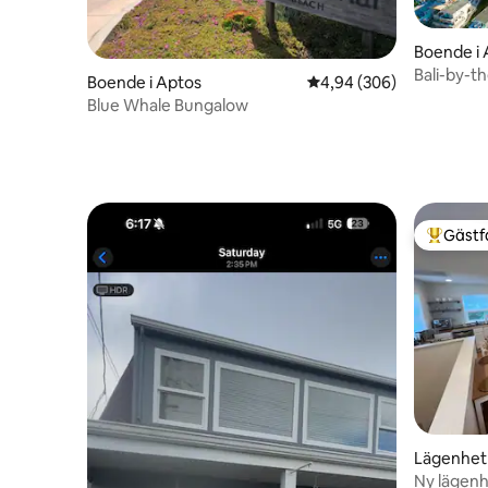
Boende i 
Bali-by-th
Boende i Aptos
4,94 av 5 i genomsnitt
4,94 (306)
Blue Whale Bungalow
Gästf
Populär 
Lägenhet 
Ny lägenh