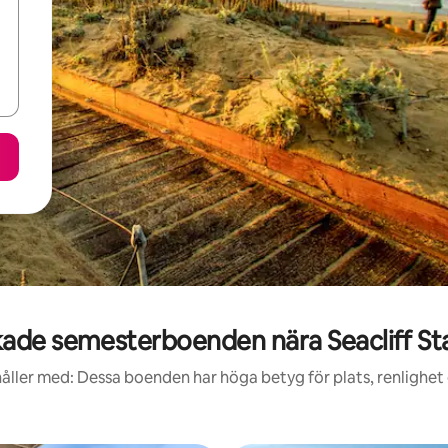
ade semesterboenden nära Seacliff St
åller med: Dessa boenden har höga betyg för plats, renlighet