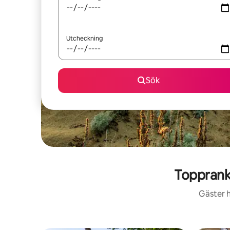
Utcheckning
Sök
Topprank
Gäster h