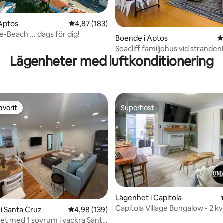
Aptos
4,87 av 5 i genomsnittligt betyg, 183 omdöm
4,87 (183)
e-Beach ... dags för dig!
ligt betyg, 306 omdömen
Boende i Aptos
4
Seacliff familjehus vid stranden
Lägenheter med luftkonditionering
avorit
Superhost
gästfavorit
Superhost
Lägenhet i Capitola
Capitola Village Bungalow - 2 kv
i Santa Cruz
4,98 av 5 i genomsnittligt betyg, 139 omdöm
4,98 (139)
sanden
et med 1 sovrum i vackra Santa