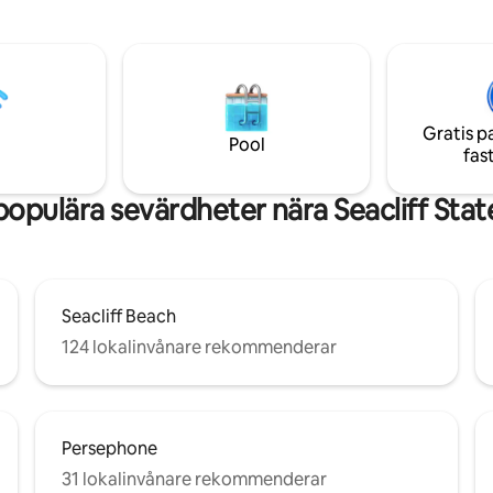
Beach; varva ner och njut av ha
-koppar för långa
menader. Kom hem till
de strandsemester i charmig
d.
Gratis p
Pool
fas
opulära sevärdheter nära Seacliff Sta
Seacliff Beach
124 lokalinvånare rekommenderar
Persephone
31 lokalinvånare rekommenderar