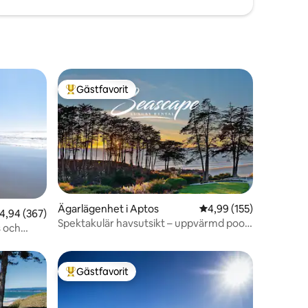
Gästfavorit
Populär gästfavorit
Ägarlägenhet i Aptos
4,99 av 5 i genomsnitt
4,99 (155)
en
,94 av 5 i genomsnittligt betyg, 367 omdömen
4,94 (367)
Spektakulär havsutsikt – uppvärmd pool
 och
och spa Seascape
Gästfavorit
Populär gästfavorit