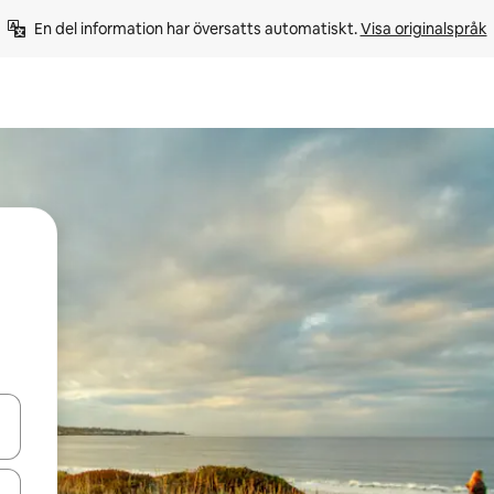
En del information har översatts automatiskt. 
Visa originalspråk
d upp- och nedåtpilarna eller utforska genom att trycka eller svepa.