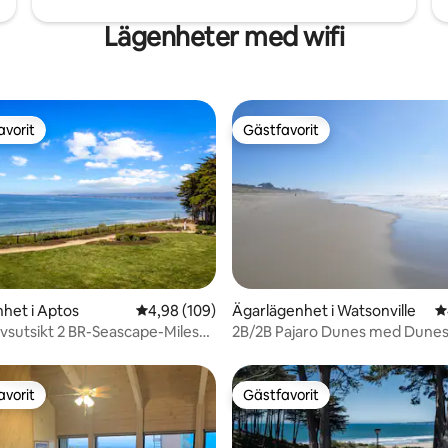
Lägenheter med wifi
avorit
Gästfavorit
gästfavorit
Gästfavorit
ligt betyg, 210 omdömen
het i Aptos
4,98 av 5 i genomsnittligt betyg, 109 omdöm
4,98 (109)
Ägarlägenhet i Watsonville
4
vsutsikt 2 BR-Seascape-Miles
2B/2B Pajaro Dunes med Dunes
Ocean View
avorit
Gästfavorit
gästfavorit
Gästfavorit