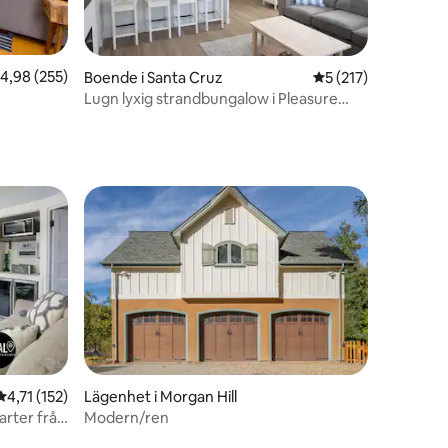
en
,98 av 5 i genomsnittligt betyg, 255 omdömen
4,98 (255)
Boende i Santa Cruz
5 av 5 i genomsnitt
5 (217)
!
Lugn lyxig strandbungalow i Pleasure
Point
4,71 av 5 i genomsnittligt betyg, 152 omdömen
4,71 (152)
Lägenhet i Morgan Hill
arter från
Modern/ren
en