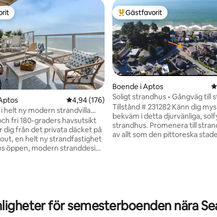
rit
Gästfavorit
rit
Populär gästfavorit
Boende i Aptos
4
Soligt strandhus • Gångväg till 
ligt betyg, 605 omdömen
Aptos
4,94 av 5 i genomsnittligt betyg, 176 omdöm
4,94 (176)
Sovplats för 8
Tillstånd # 231282 Känn dig mys
i helt ny modern strandvilla
bekväm i detta djurvänliga, solf
vrum
och fri 180-graders havsutsikt
strandhus. Promenera till stran
 dig från det privata däcket på
av allt som den pittoreska sta
ut, en helt ny strandfastighet
har att erbjuda. Kom samman s
us öppen, modern stranddesign
tillbringa kvalitetstid tillsamman
en av århundradet komplett
brädspel, laga mat i det fullt ut
ysig öppen öppen trägolv och
köket eller på grillen, lyssna på
kar. Ett bekvämt, elegant
ute på altanen, ät middag/dric
gäster berättar för oss att de
under stjärnorna eller streama 
antastiska sängarna, mjuka
en av fem plattskärmsteveappa
igheter för semesterboenden nära Sea
r, fluffiga handdukar och vårt
Enkel promenad till populära Sea
k med en välfylld kaffebar