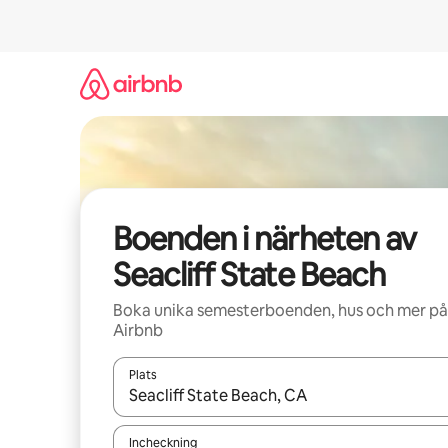
Hoppa
till
innehåll
Boenden i närheten av
Seacliff State Beach
Boka unika semesterboenden, hus och mer på
Airbnb
Plats
När resultaten är tillgängliga kan du navigera me
Incheckning