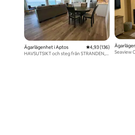
Ägarlägen
Ägarlägenhet i Aptos
4,93 av 5 i genomsnitt
4,93 (136)
Seaview Co
HAVSUTSIKT och steg från STRANDEN,
nytt och modernt