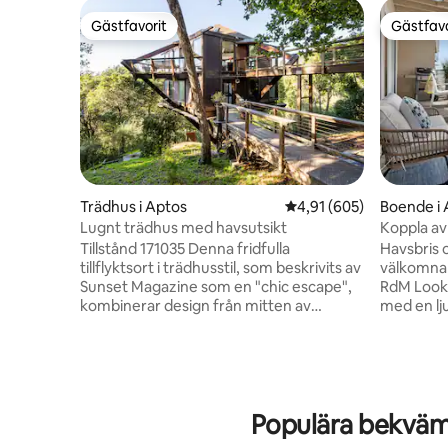
Gästfavorit
Gästfavo
Gästfavorit
Gästfavo
Trädhus i Aptos
4,91 av 5 i genomsnitt
4,91 (605)
Boende i 
Lugnt trädhus med havsutsikt
Koppla av 
med 2 so
Tillstånd 171035 Denna fridfulla
Havsbris 
tillflyktsort i trädhusstil, som beskrivits av
välkomnar
Sunset Magazine som en "chic escape",
RdM Looko
kombinerar design från mitten av
med en lj
århundradet med naturmaterial som trä
från mitt
och sten för en lugnande,
med en m
fristadsliknande känsla. Ljuset strömmar
kvartsbän
in genom fönster från golv till tak under
utrymme, 
höga träbjälkar, och japanskinspirerade
älskar de f
Populära bekväml
dörrar bidrar till den arkitektoniska
sängkläde
charmen. Boendet ligger högt uppe i
gourmetkö