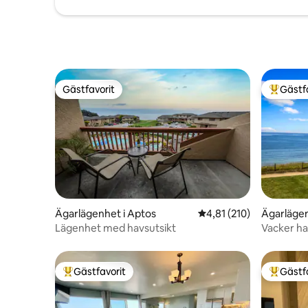
Gästfavorit
Gästf
Gästfavorit
Populär 
Ägarlägenhet i Aptos
4,81 av 5 i genomsnitt
4,81 (210)
Ägarlägen
Lägenhet med havsutsikt
Vacker ha
of Beach
Gästfavorit
Gästf
Populär gästfavorit
Populär 