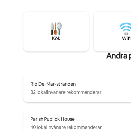
träden med havsutsikt och har tre
med to-go
upphöjda altaner, varav en med
strandpro
hängmatta. Perfekt för avkoppling och
avkopplan
för att njuta av de omgivande
strandsta
trädkronorna.
Kök
Wifi
Andra p
Rio Del Mar-stranden
82 lokalinvånare rekommenderar
Parish Publick House
40 lokalinvånare rekommenderar