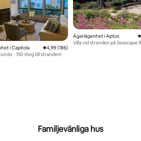
Ägarlägenhet i Aptos
4
Villa vid stranden på Seascape 
het i Capitola
4,99 av 5 i genomsnittligt betyg, 186 omdöm
4,99 (186)
ligt betyg, 136 omdömen
ndo - 150 steg till stranden!
Familjevänliga hus