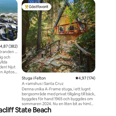
Boende i
Gästfavorit
Gästf
Populär gästfavorit
Populär
Kort prom
strandre
Vårt hus 
Tillstånd
och Rio d
stranden
Manuel's 
och gatuc
Village b
,87 av 5 i genomsnittligt betyg, 382 omdömen
4,87 (382)
grannskap
stranden •
en
underbart 
ig och
regn/sken
yllda
familjesp
den! Njut
och badle
den Aptos
Vänligen 
om familj,
Stuga i Felton
4,97 av 5 i genomsnitt
4,97 (174)
s – spela
A-ramshus i Santa Cruz
rustade
Denna unika A-Frame stuga, i ett lugnt
 vågorna
bergsområde med privat tillgång till bäck,
k något
byggdes för hand 1965 och byggdes om
filmer på
sommaren 2024. Nu en liten bit av himlen
rater.
cliff State Beach
på bäcken i redwoods. *5-10 minuter till
cliff
Henry Cowell Redwoods State Park,