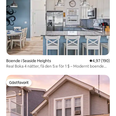
Boende i Seaside Heights
4,97 av 5 i ge
4,97 (190)
Rea! Boka 4 nätter, få den 5:e för 1 $ – Modernt boende
med 4 sängar
Gästfavorit
Gästfavorit