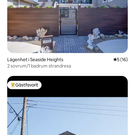
Lägenhet i Seaside Heights
5 av 5 i g
5 (16)
2 sovrum/1 badrum strandresa
Gästfavorit
Populär gästfavorit