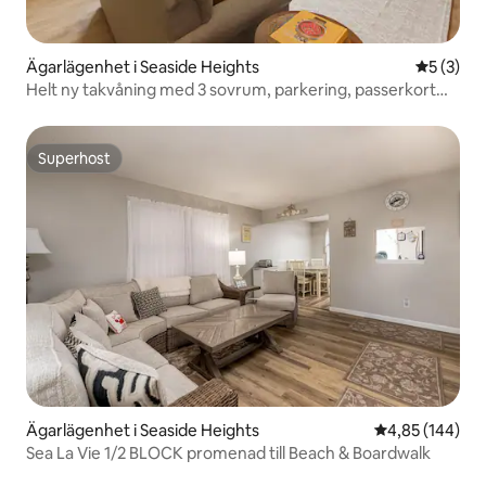
Ägarlägenhet i Seaside Heights
5 av 5 i 
5 (3)
Helt ny takvåning med 3 sovrum, parkering, passerkort
och hiss
Superhost
Superhost
Ägarlägenhet i Seaside Heights
4,85 av 5 i ge
4,85 (144)
Sea La Vie 1/2 BLOCK promenad till Beach & Boardwalk