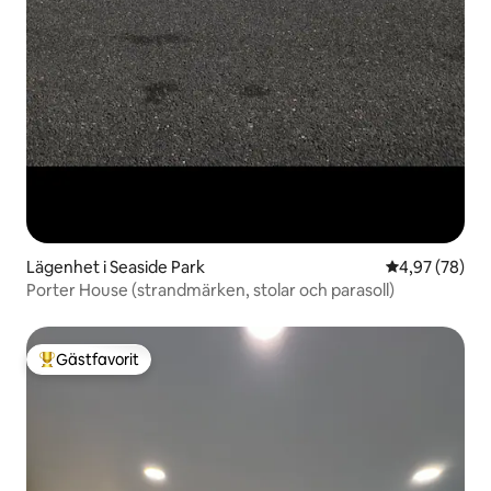
Lägenhet i Seaside Park
4,97 av 5 i g
4,97 (78)
Porter House (strandmärken, stolar och parasoll)
Gästfavorit
Populär gästfavorit