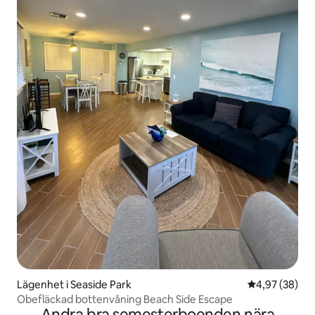
Lägenhet i Seaside Park
4,97 av 5 i g
4,97 (38)
Obefläckad bottenvåning Beach Side Escape
Andra bra semesterboenden nära