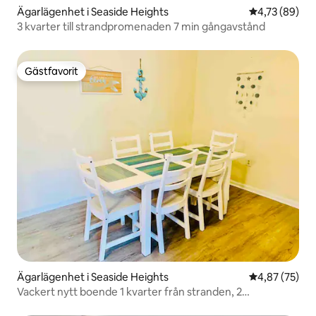
Ägarlägenhet i Seaside Heights
4,73 av 5 i g
4,73 (89)
3 kvarter till strandpromenaden 7 min gångavstånd
Gästfavorit
Gästfavorit
Ägarlägenhet i Seaside Heights
4,87 av 5 i g
4,87 (75)
Vackert nytt boende 1 kvarter från stranden, 2
parkeringsplatser!