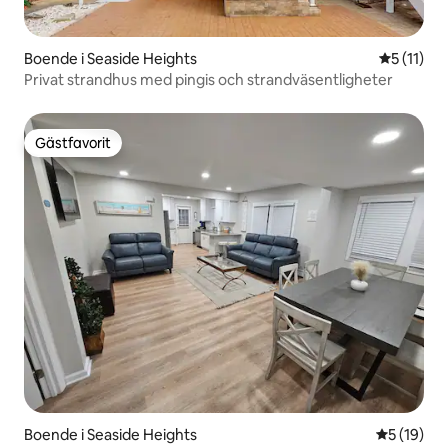
Boende i Seaside Heights
5 av 5 i 
5 (11)
Privat strandhus med pingis och strandväsentligheter
Gästfavorit
Gästfavorit
Boende i Seaside Heights
5 av 5 i g
5 (19)