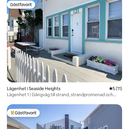
Gästfavorit
Gästfavorit
Lägenhet i Seaside Heights
5 av 5 i 
5 (11)
Lägenhet 1 | Gångväg till strand, strandpromenad och
vattenpark
Gästfavorit
Populär gästfavorit