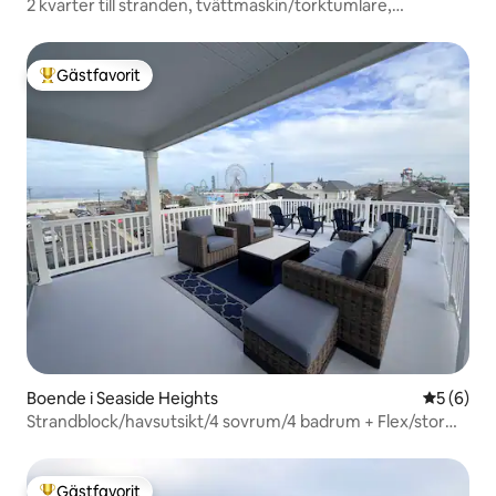
2 kvarter till stranden, tvättmaskin/torktumlare,
strandutrustning, rent
Gästfavorit
Populär gästfavorit
Boende i Seaside Heights
5 av 5 i 
5 (6)
Strandblock/havsutsikt/4 sovrum/4 badrum + Flex/stor
balkong på taket
Gästfavorit