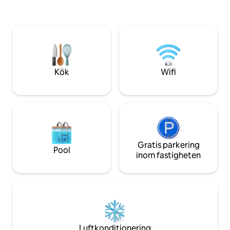
erbjuder den ulti
bekvämt gångavstånd till havet,
bekvämlighet vid 
åkattraktioner, restauranger och
design. Detta boe
sevärdheter. Oavsett om du planerar en
raffinerad strand
familjesemester, en semester för par
charm och ett oslagbart 
eller en helg med vänner, erbjuder detta
boende den perfekta blandningen av
avkoppling på stranden och
Kök
Wifi
inomhusunderhållning.
Gratis parkering
Pool
inom fastigheten
Luftkonditionering