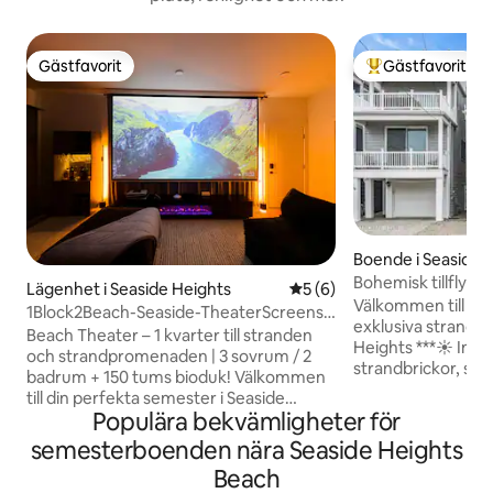
Gästfavorit
Gästfavorit
Gästfavorit
Populär gästfavor
Boende i Seaside 
Bohemisk tillflykt
Lägenhet i Seaside Heights
5 av 5 i genomsnittligt b
5 (6)
Välkommen till 26
1Block2Beach-Seaside-TheaterScreens-
exklusiva strands
3BR-2Parkering
Beach Theater – 1 kvarter till stranden
Heights ***☀️ Ingår i din vistelse: 8
och strandpromenaden | 3 sovrum / 2
strandbrickor, str
badrum + 150 tums bioduk! Välkommen
badhanddukar, vil
till din perfekta semester i Seaside
per dag för tillgång t
Populära bekvämligheter för
Heights! Denna vackert renoverade
lyxiga bohemiska til
lägenhet med 3 sovrum och 2 badrum
semesterboenden nära Seaside Heights
perfekt beläget b
ligger bara ett kvarter från stranden och
stranden och str
Beach
strandpromenaden, vilket gör att du har