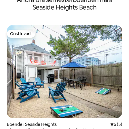
Seaside Heights Beach
Gästfavorit
Gästfavorit
Boende i Seaside Heights
5 av 5 i 
5 (5)