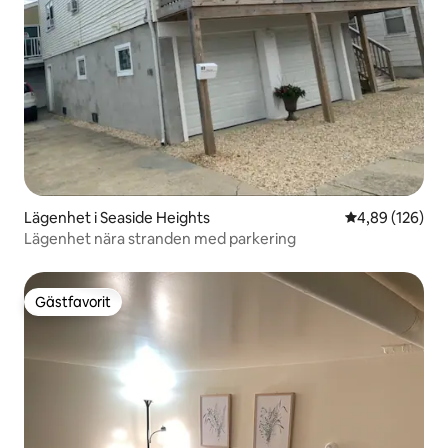
Lägenhet i Seaside Heights
4,89 av 5 i ge
4,89 (126)
Lägenhet nära stranden med parkering
Gästfavorit
Gästfavorit