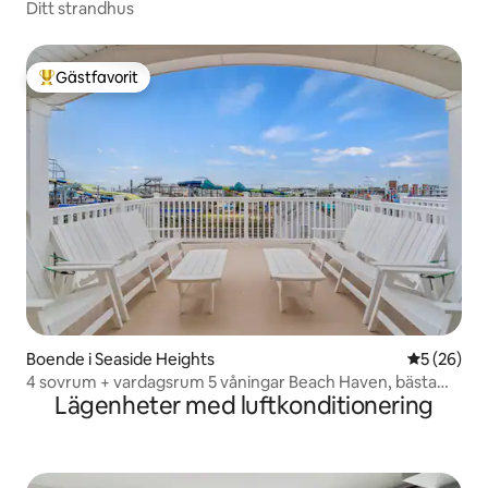
Ditt strandhus
Gästfavorit
Populär gästfavorit
Boende i Seaside Heights
5 av 5 i g
5 (26)
4 sovrum + vardagsrum 5 våningar Beach Haven, bästa
Lägenheter med luftkonditionering
läget!