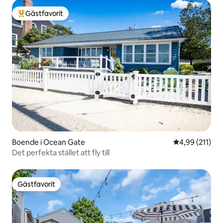
Gästfavorit
Populär gästfavorit
Boende i Ocean Gate
4,99 av 5 i ge
4,99 (211)
Det perfekta stället att fly till
Gästfavorit
Gästfavorit