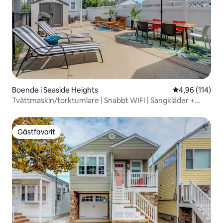
Boende i Seaside Heights
4,96 av 5 i ge
4,96 (114)
Tvättmaskin/torktumlare | Snabbt WIFI | Sängkläder +
handdukar | Bakgård
Gästfavorit
Gästfavorit