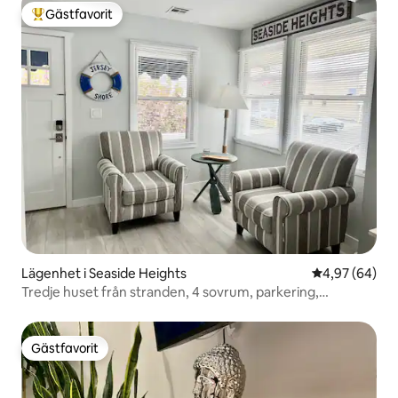
Gästfavorit
Populär gästfavorit
Lägenhet i Seaside Heights
4,97 av 5 i g
4,97 (64)
Tredje huset från stranden, 4 sovrum, parkering,
WebsterBeachHouse
Gästfavorit
Gästfavorit