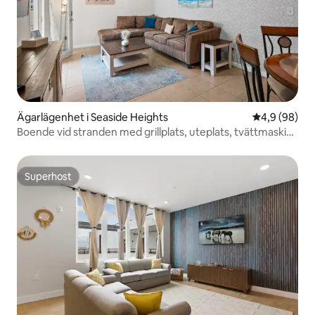
Ägarlägenhet i Seaside Heights
4,9 av 5 i g
4,9 (98)
Boende vid stranden med grillplats, uteplats, tvättmaskin,
torktumlare, kaffe
Superhost
Superhost