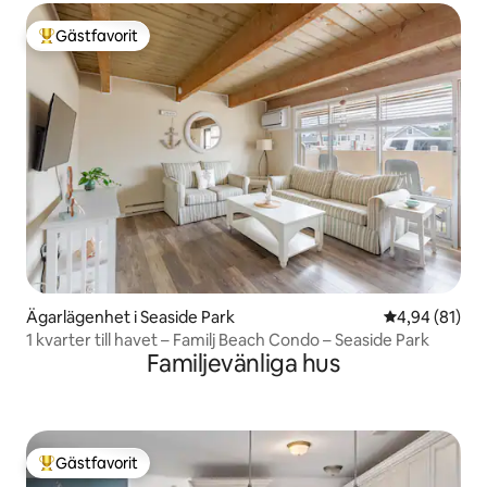
Gästfavorit
Populär gästfavorit
Ägarlägenhet i Seaside Park
4,94 av 5 i g
4,94 (81)
1 kvarter till havet – Familj Beach Condo – Seaside Park
Familjevänliga hus
Gästfavorit
Populär gästfavorit