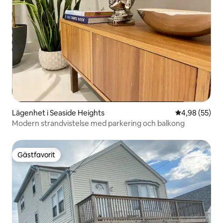
Lägenhet i Seaside Heights
4,98 av 5 i g
4,98 (55)
Modern strandvistelse med parkering och balkong
Gästfavorit
Gästfavorit