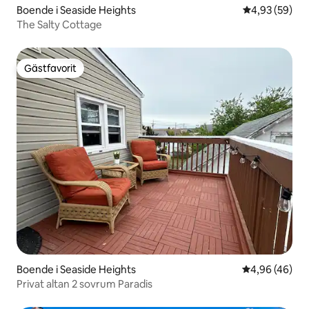
Boende i Seaside Heights
4,93 av 5 i g
4,93 (59)
The Salty Cottage
Gästfavorit
Gästfavorit
Boende i Seaside Heights
4,96 av 5 i g
4,96 (46)
Privat altan 2 sovrum Paradis