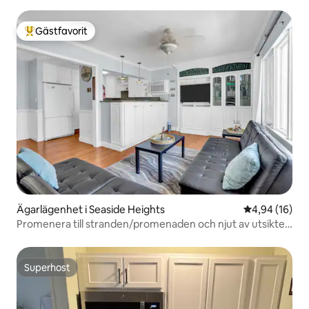
Gästfavorit
Populär gästfavorit
Ägarlägenhet i Seaside Heights
4,94 av 5 i g
4,94 (16)
Promenera till stranden/promenaden och njut av utsikten
över bukten
Superhost
Superhost