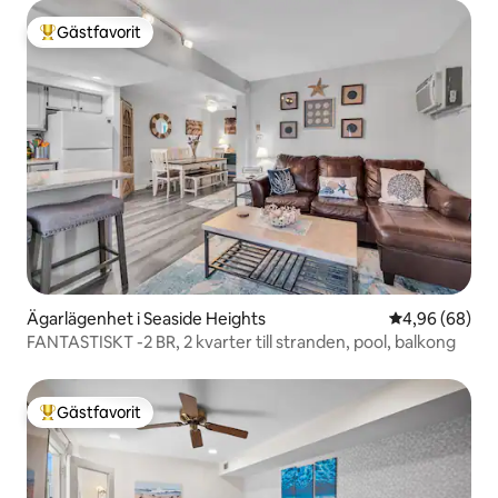
Gästfavorit
Populär gästfavorit
Ägarlägenhet i Seaside Heights
4,96 av 5 i g
4,96 (68)
FANTASTISKT -2 BR, 2 kvarter till stranden, pool, balkong
Gästfavorit
Populär gästfavorit