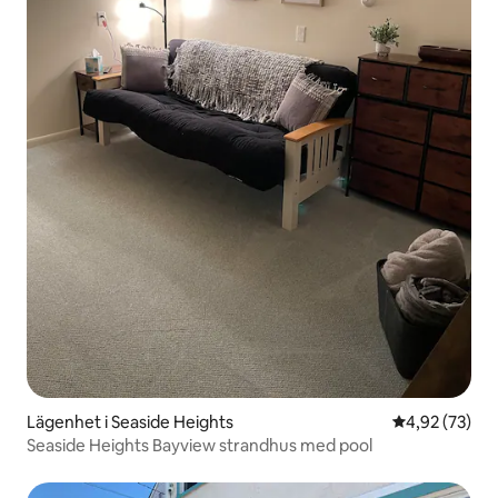
Lägenhet i Seaside Heights
4,92 av 5 i g
4,92 (73)
Seaside Heights Bayview strandhus med pool