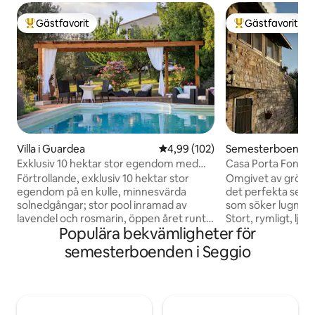
Gästfavorit
Gästfavorit
Populär gästfavorit
Populär gästfavor
Villa i Guardea
4,99 av 5 i genomsnittligt bety
4,99 (102)
Semesterboende i
Exklusiv 10 hektar stor egendom med
Casa Porta Fonte
pool och olivlund!
panoramautsikt.
Förtrollande, exklusiv 10 hektar stor
Omgivet av grönsk
egendom på en kulle, minnesvärda
det perfekta seme
solnedgångar; stor pool inramad av
som söker lugn, t
lavendel och rosmarin, öppen året runt.
Stort, rymligt, lju
Populära bekvämligheter för
Ny luftkonditionering, Starlink internet.
utsikt och olika mil
Mycket privat och fridfull 2 våningar, 4
byggt på 1600-tale
semesterboenden i Seggio
sovrum, 4 badrum, jacuzzi, 55-tums
ligger i Umbrien, i 
smartTV, välutrustat kök, veranda och
centrum, i ett priv
pergola för uteservering, Weber-grill,
många konstplatse
pizzaugn, olivlund, öppen spis; 20
utsikt som sträcke
minuter till Orvieto,Todi,Amelia; 10
Subasio till Assisi