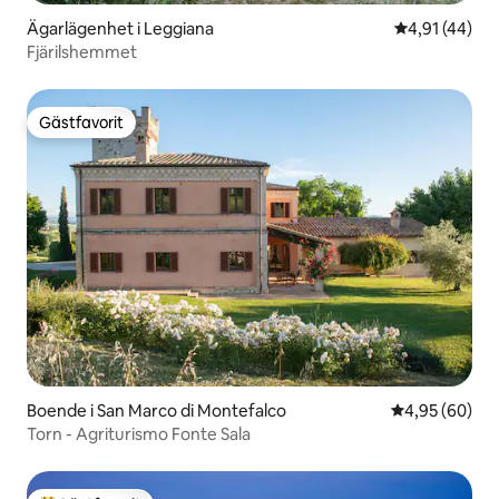
Ägarlägenhet i Leggiana
4,91 av 5 i g
4,91 (44)
Fjärilshemmet
Gästfavorit
Gästfavorit
Boende i San Marco di Montefalco
4,95 av 5 i g
4,95 (60)
Torn - Agriturismo Fonte Sala