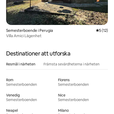
Semesterboende i Perugia
5 av 5 i g
5 (12)
Villa Amici Lägenhet
Destinationer att utforska
Resmål i närheten
Främsta sevärdheterna i närheten
Rom
Florens
Semesterboenden
Semesterboenden
Venedig
Nice
Semesterboenden
Semesterboenden
Neapel
Milano