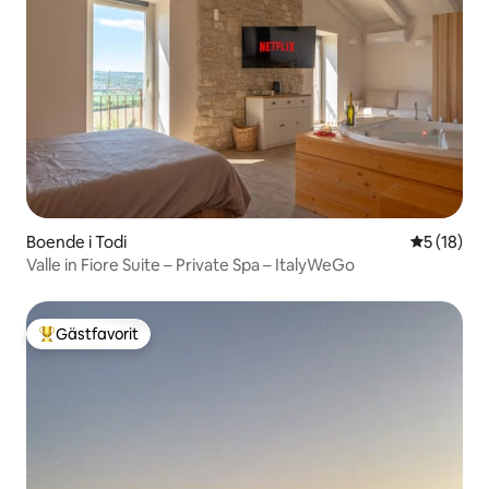
Boende i Todi
5 av 5 i g
5 (18)
Valle in Fiore Suite – Private Spa – ItalyWeGo
Gästfavorit
Populär gästfavorit