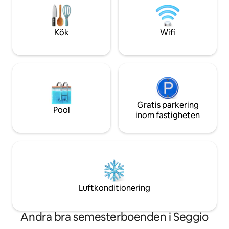
minuters bilväg till tågstationen till
till Spoleto. Det är
Rom/Florens, 5 minuters bilväg till
meter från parker
butiker i stan. Grunder/poolvaktare
Kök
Wifi
Gratis parkering
Pool
inom fastigheten
Luftkonditionering
Andra bra semesterboenden i Seggio