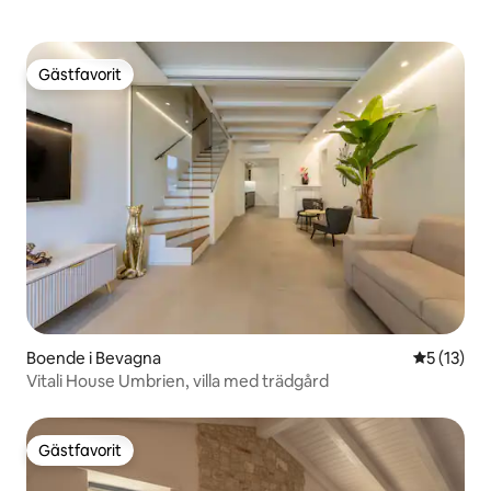
Gästfavorit
Gästfavorit
Boende i Bevagna
5 av 5 i g
5 (13)
Vitali House Umbrien, villa med trädgård
Gästfavorit
Gästfavorit