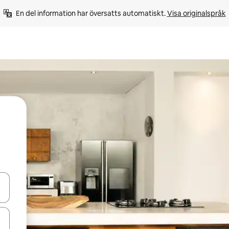
En del information har översatts automatiskt. 
Visa originalspråk
d upp- och nedåtpilarna eller utforska genom att trycka eller svepa.