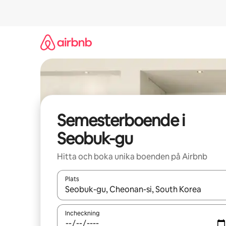
Hoppa
till
innehåll
Semesterboende i
Seobuk-gu
Hitta och boka unika boenden på Airbnb
Plats
När resultaten är tillgängliga kan du navigera me
Incheckning