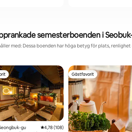
pprankade semesterboenden i Seobuk
åller med: Dessa boenden har höga betyg för plats, renlighet
rit
Gästfavorit
rit
Gästfavorit
ligt betyg, 232 omdömen
 Seongbuk-gu
4,78 av 5 i genomsnittligt betyg, 108 omdöm
4,78 (108)