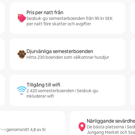
Pris per natt från
Seobuk-gu semesterboenden från 95 kr SEK
per natt före skatter och avgifter
Djurvänliga semesterboenden
Hitta 230 boenden som välkomnar husdjur
Tillgång till wifi
2 420 semesterboenden i Seobuk-gu
inkluderar wifi
Närliggande sevärdhe
De bästa platserna i Se
– i genomsnitt 4,8 av 5!
Jungang Market och Ss