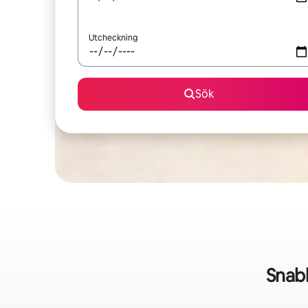
Utcheckning
Sök
Snab