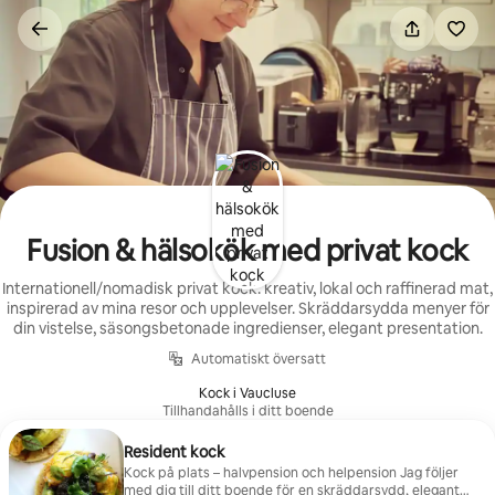
Hoppa
till
innehåll
Fusion & hälsokök med privat kock
Internationell/nomadisk privat kock: kreativ, lokal och raffinerad mat,
inspirerad av mina resor och upplevelser. Skräddarsydda menyer för
din vistelse, säsongsbetonade ingredienser, elegant presentation.
Automatiskt översatt
Kock i Vaucluse
Tillhandahålls i ditt boende
Resident kock
Kock på plats – halvpension och helpension Jag följer
med dig till ditt boende för en skräddarsydd, elegant