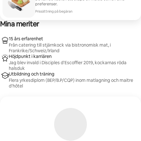
(ingredienser som inte ingår som standard ska betalas
preferenser.
vid uppvisande av kvitton)
Prissättning på begäran
Mina meriter
15 års erfarenhet
Från catering till stjärnkock via bistronomisk mat, i
Frankrike/Schweiz/Irland
Höjdpunkt i karriären
Jag blev invald i Disciples d'Escoffier 2019, kockarnas röda
halsduk
Utbildning och träning
Flera yrkesdiplom (BEP/B.P/CQP) inom matlagning och maitre
d'hôtel