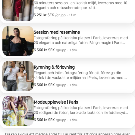
60 minuters session i en ikonisk miljö, levereras med 10
eleganta och retuscherade porträtt.
5 251 kr SEK
5 251 kr SEK per grupp
,
/grupp
·
1 tim.
Session med reseminne
Fotografering på ikoniska platser i Paris, levereras med
20 eleganta och naturliga foton. Fånga magin i Paris
med autentiska foton på ikoniska platser. Jag är en
6 566 kr SEK
6 566 kr SEK per grupp
,
/grupp
·
1 tim.
prisbelönt fotograf som följer med dig för att skapa
unika minnen av din vistelse, långt ifrån turistiska
selfies. HD-foton levereras inom 48 timmar, foton att
ladda ner efter eget val.
Rymning & förlovning
Elegant och intim fotografering för att föreviga din
kärlek i de vackraste miljöerna i Paris, levereras med 20
retuscherade bilder. Ditt frieri eller förlovningsfirande
6 566 kr SEK
6 566 kr SEK per grupp
,
/grupp
·
1 tim.
förevigat i den magiska miljön i Paris. Diskret och
elegant session i de vackraste parisiska miljöerna.
Känslan av detta unika ögonblick fångat av mitt skarpa
öga.
Modeupplevelse i Paris
Fotografering på ikoniska platser i Paris, levereras med
20 redigerade foton, kurerade looks och skräddarsydd
konstnärlig riktning. Upplev autentiskt mode i de
6 566 kr SEK
6 566 kr SEK per grupp
,
/grupp
·
1 tim.
ikoniska miljöerna i Paris. Inkluderande stilcoachning
för att avslöja din unika personlighet. Ta med dig hem
en professionell portfolio värdig de största parisiska
Du kan skicka ett meddelande till Laurent för att göra anpassningar eller