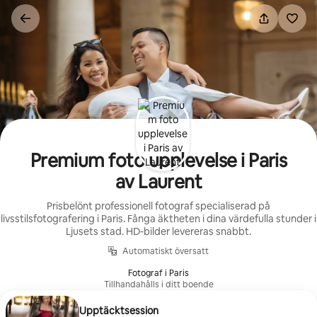
Hoppa
till
innehåll
Premium foto upplevelse i Paris
av Laurent
Prisbelönt professionell fotograf specialiserad på
livsstilsfotografering i Paris. Fånga äktheten i dina värdefulla stunder i
Ljusets stad. HD-bilder levereras snabbt.
Automatiskt översatt
Fotograf i Paris
Tillhandahålls i ditt boende
Upptäcktsession