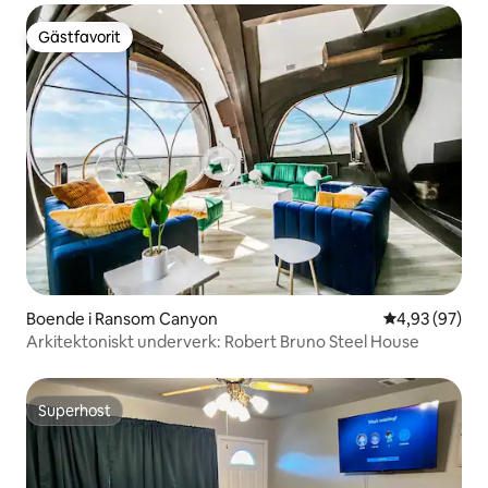
Gästfavorit
Gästfavorit
Boende i Ransom Canyon
4,93 av 5 i g
4,93 (97)
Arkitektoniskt underverk: Robert Bruno Steel House
Superhost
Superhost