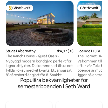
Gästfavorit
Gästfavorit
Populär gästfavorit
Gästfavorit
Stuga i Abernathy
4,97 av 5 i genomsnittligt be
4,97 (31)
Boende i Tulia
The Ranch House - Quiet Oasis -
The Hornet Hive~
Sovplatser 8
2BA~Poolbord~Rol
Nybyggd modern bondgård perfekt för
Välkommen till Hor
lugna utflykter. Du kommer att älska det
efter vår Tulia Ho
fyllda köket med vit kvarts. Ett anpassat
boende är mycket
8’ gårdsbord är gjort för 8. Snabbt
ligger på en trevlig
Populära bekvämligheter för
fiberinternet för streaming av dina
bekvämligheter ink
enheter och en 4K 55' TV i
Detta boende me
semesterboenden i Seth Ward
vardagsrummet. Nedervåningen har ett
ett huvudfokus på
stort fullt badrum. På övervåningen
kommer säkert att
finns 2 sovrum med queen-sängar, ett
underhållna! 3 qu
fullt utrustat badrum med tvättstuga
luftmadrass komm
och ett sovrum med våningssäng med 2
personer! Roko TV, 