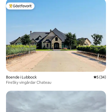
Gästfavorit
Populär gästfavorit
Boende i Lubbock
5 av 5 i g
5 (34)
FireSky vingårdar Chateau