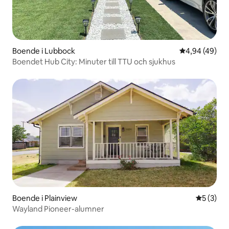
Boende i Lubbock
4,94 av 5 i g
4,94 (49)
Boendet Hub City: Minuter till TTU och sjukhus
Boende i Plainview
5 av 5 i 
5 (3)
Wayland Pioneer-alumner