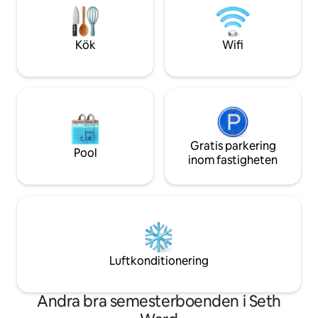
queen-sängar och en enkelsäng. En
kök, nya badrum oc
täckt veranda med utsikt över hästsko
bekvämligheter he
och eldstad, tankpool och fantastiska
oavsett om du bes
Kök
Wifi
solnedgångar i dalen!
familjen! Boka nu!
Gratis parkering
Pool
inom fastigheten
Luftkonditionering
Andra bra semesterboenden i Seth