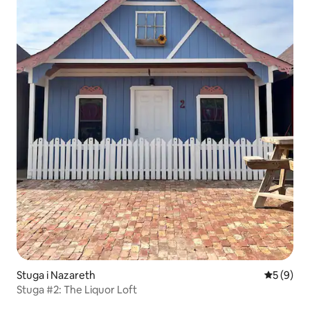
Stuga i Nazareth
5 av 5 i 
5 (9)
Stuga #2: The Liquor Loft