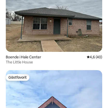
Boende i Hale Center
4,6 av 5 i g
4,6 (40)
The Little House
Gästfavorit
Gästfavorit