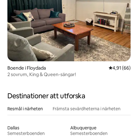
Boende i Floydada
4,91 av 5 i g
4,91 (66)
2 sovrum, King & Queen-sängar!
Destinationer att utforska
Resmål i närheten
Främsta sevärdheterna i närheten
Dallas
Albuquerque
Semesterboenden
Semesterboenden