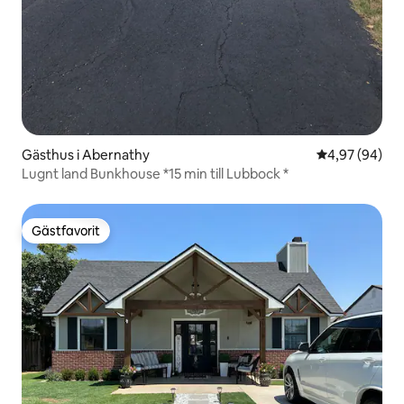
Gästhus i Abernathy
4,97 av 5 i g
4,97 (94)
Lugnt land Bunkhouse *15 min till Lubbock *
Gästfavorit
Gästfavorit