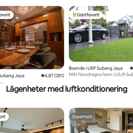
avorit
Gästfavorit
gästfavorit
Populär gästfavorit
Boende i UEP Subang Jaya
4
tligt betyg, 54 omdömen
Mitt föredragna hem i USJ9 Su
Subang Jaya
4,87 av 5 i genomsnittligt betyg, 291 omdöm
4,87 (291)
h
Lägenheter med luftkonditionering
milj|Semester|Arbete|Grill|16
rit
Superhost
rit
Superhost