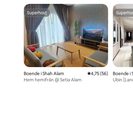
Superhost
Superho
Superhost
Superho
Boende i Shah Alam
4,75 av 5 i genomsnit
4,75 (56)
Boende i 
Hem hemifrån @ Setia Alam
Ubin [Land