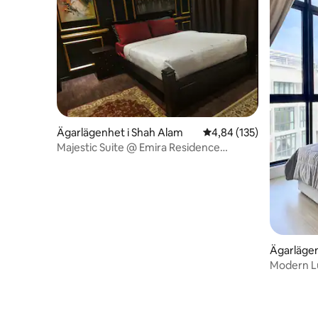
Ägarlägenhet i Shah Alam
4,84 av 5 i genomsnitt
4,84 (135)
Majestic Suite @ Emira Residence
S.alamWifi, Astro
Ägarlägen
Modern Lu
Damansa