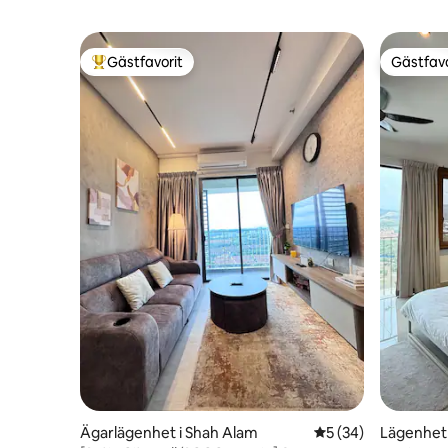
Gästfavorit
Gästfavo
Populär gästfavorit
Gästfavo
Ägarlägenhet i Shah Alam
5 av 5 i genomsnit
5 (34)
Lägenhet 