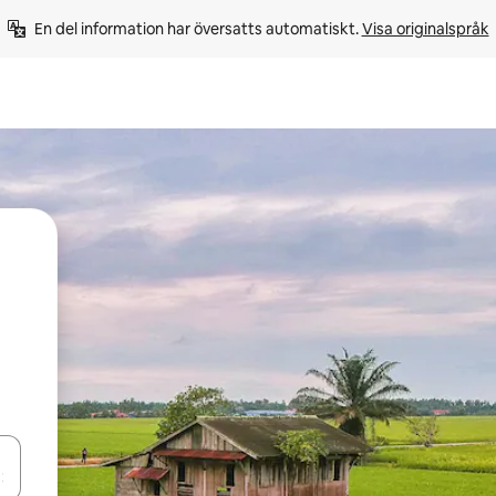
En del information har översatts automatiskt. 
Visa originalspråk
d upp- och nedåtpilarna eller utforska genom att trycka eller svepa.