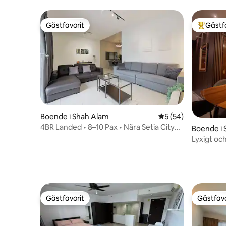
Gästfavorit
Gästf
Gästfavorit
Populär 
Boende i Shah Alam
5 av 5 i genomsnit
5 (54)
4BR Landed • 8–10 Pax • Nära Setia City
Boende i 
Mall/SCCC
Lyxigt oc
mysigt|Fa
personer
Gästfavorit
Gästfavo
Gästfavorit
Gästfavo