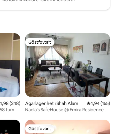
Gästfavorit
Gästfavorit
en
,98 av 5 i genomsnittligt betyg, 248 omdömen
4,98 (248)
Ägarlägenhet i Shah Alam
4,94 av 5 i genomsnitt
4,94 (155)
 58 tum
Nadia's SafeHouse @ Emira Residence
(wifi + Netflix)
Gästfavorit
Gästfavorit