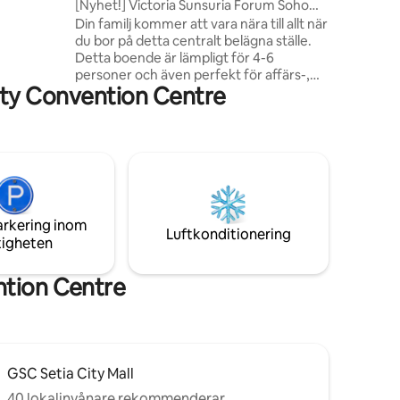
[Nyhet!] Victoria Sunsuria Forum Soho
egant
@Setia Alam
Din familj kommer att vara nära till allt när
ymliga
du bor på detta centralt belägna ställe.
der och
Detta boende är lämpligt för 4-6
kt oavsett
personer och även perfekt för affärs-,
ffärsresa.
ity Convention Centre
fritidsboende Gratis 2 parkeringsplatser
på angiven tomt Simbassäng och gym på
våning 9 Shopping & väsentligheter -
Setia City Mall (1,6 km bort) -Setia City
Convention Centre (1,9 km) -Village
Grocer (1 min bort) - Lotus's Setia Alam
(5,2 km bort) - Central i-city (12,9 km
bort) -Setia Alam Night Market (5,6 km
arkering inom
bort) *längsta nattmarknaden i klang*
Luftkonditionering
tigheten
ntion Centre
GSC Setia City Mall
40 lokalinvånare rekommenderar