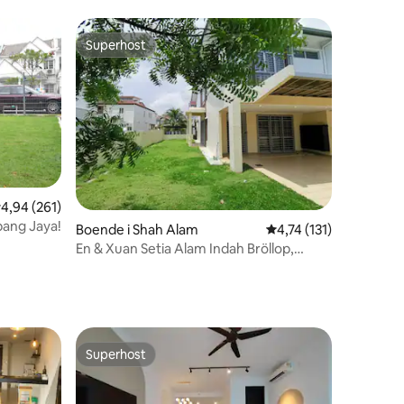
Superhost
Superhost
,94 av 5 i genomsnittligt betyg, 261 omdömen
4,94 (261)
bang Jaya!
en
Boende i Shah Alam
4,74 av 5 i genomsnit
4,74 (131)
En & Xuan Setia Alam Indah Bröllop,
Party, Nära Mall
Superhost
Superhost