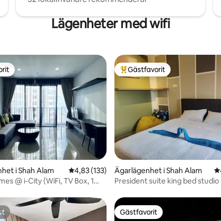
Lägenheter med wifi
rit
Gästfavorit
rit
Populär gästfavorit
ligt betyg, 356 omdömen
het i Shah Alam
4,83 av 5 i genomsnittligt betyg, 133 omdöm
4,83 (133)
Ägarlägenhet i Shah Alam
4
es @ i-City (WiFi, TV Box, 1
President suite king bed studio
splats)
TV freepark
st
Gästfavorit
st
Gästfavorit