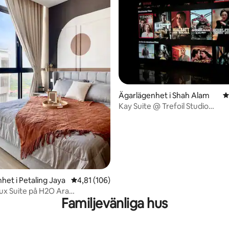
ligt betyg, 135 omdömen
Ägarlägenhet i Shah Alam
4
Kay Suite @ Trefoil Studio
Cinema/Netflix 500 Mbps
het i Petaling Jaya
4,81 av 5 i genomsnittligt betyg, 106 omdöm
4,81 (106)
x Suite på H2O Ara
Familjevänliga hus
ra