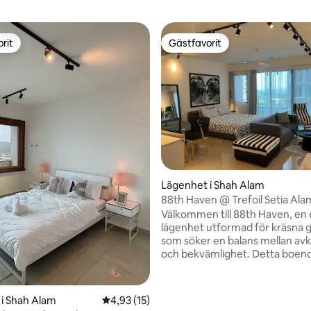
rit
Gästfavorit
rit
Gästfavorit
Lägenhet i Shah Alam
88th Haven @ Trefoil Setia Ala
{Poolutsikt}
Välkommen till 88th Haven, en 
lägenhet utformad för kräsna 
som söker en balans mellan av
och bekvämlighet. Detta boend
strategiskt bara några steg från
City Mall och erbjuder en idealis
både affärs- och fritidsvistelser. Njut a
tligt betyg, 34 omdömen
i Shah Alam
4,93 av 5 i genomsnittligt betyg, 15 omdöm
4,93 (15)
en lugn poolutsikt varje morgon