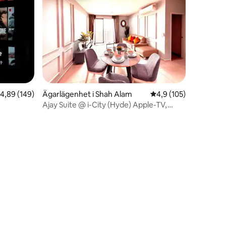
,89 av 5 i genomsnittligt betyg, 149 omdömen
4,89 (149)
Ägarlägenhet i Shah Alam
4,9 av 5 i genomsnitt
4,9 (105)
Ajay Suite @ i-City (Hyde) Apple-TV,
Netflix
en