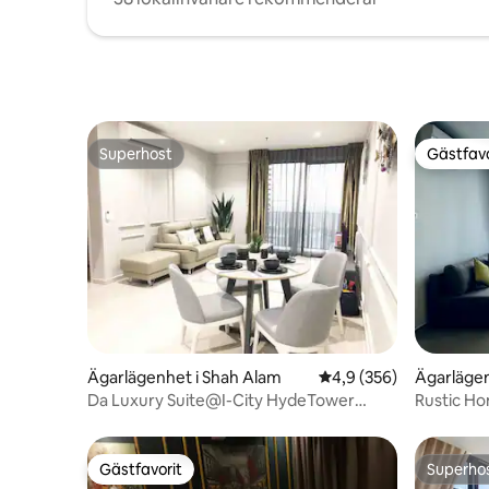
Superhost
Gästfavo
Superhost
Gästfavo
Ägarlägenhet i Shah Alam
4,9 av 5 i genomsnitt
4,9 (356)
Ägarlägen
Da Luxury Suite@I-City HydeTower
Rustic Hom
(muslimvänligt)
parkering
Gästfavorit
Superho
Gästfavorit
Superho