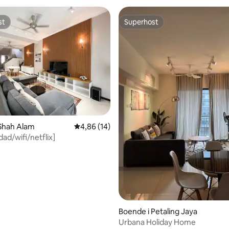
st
Superhost
st
Superhost
tligt betyg, 56 omdömen
Shah Alam
4,86 av 5 i genomsnittligt betyg, 14 omdöm
4,86 (14)
ad/wifi/netflix]
Boende i Petaling Jaya
Urbana Holiday Home