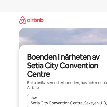
Hoppa
till
innehåll
Boenden i närheten av
Setia City Convention
Centre
Boka unika semesterboenden, hus och mer på
Airbnb
Plats
När resultaten är tillgängliga kan du navigera me