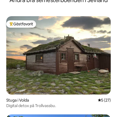
Andra bra semesterboenden i Sevland
Gästfavorit
Populär gästfavorit
Stuga i Volda
5 av 5 i g
5 (27)
Digital detox på Trollvassbu.