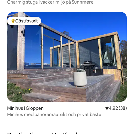
Charmig stuga i vacker miljö på Sunnmøre
Gästfavorit
Populär gästfavorit
Minihus i Gloppen
4,92 av 5 i g
4,92 (38)
Minihus med panoramautsikt och privat bastu