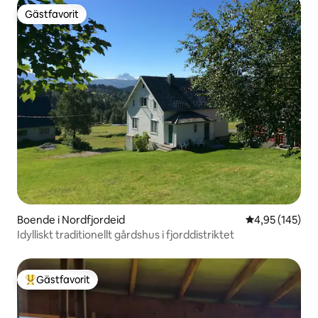
Gästfavorit
Gästfavorit
Boende i Nordfjordeid
4,95 av 5 i ge
4,95 (145)
Idylliskt traditionellt gårdshus i fjorddistriktet
Gästfavorit
Populär gästfavorit