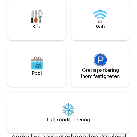
uppleva höjdpunkterna i Loen Skylift,
accepterar boknin
Lodalen, Briksdalsbreen glaciär,
fisketur i vårt lo
Geiranger och spektakulära
till Påldtun.
bergsvandringar. Liten gårdsbutik. Vi
välkomnar och delar vår idyll med dig!
Kök
Wifi
gorg(.no) - juvnordfjord insta
Gratis parkering
Pool
inom fastigheten
Luftkonditionering