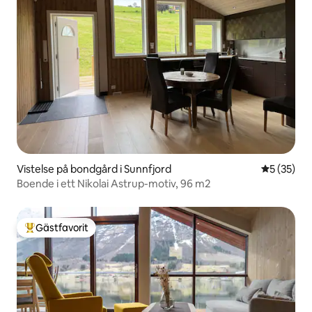
Vistelse på bondgård i Sunnfjord
5 av 5 i g
5 (35)
Boende i ett Nikolai Astrup-motiv, 96 m2
Gästfavorit
Populär gästfavorit