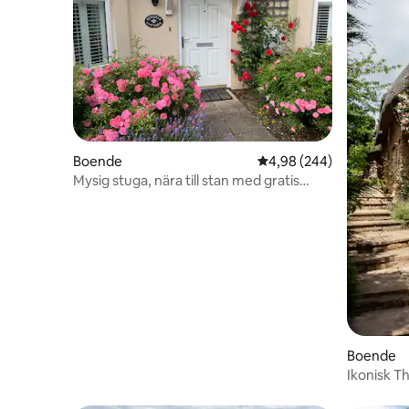
Boende
4,98 av 5 i genomsnitt
4,98 (244)
Mysig stuga, nära till stan med gratis
parkering.
Boende
Ikonisk T
talet