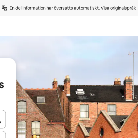
En del information har översatts automatiskt. 
Visa originalspråk
s
d upp- och nedåtpilarna eller utforska genom att trycka eller svepa.