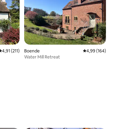
4,91 av 5 i genomsnittligt betyg, 211 omdömen
4,91 (211)
Boende
4,99 av 5 i genomsnitt
4,99 (164)
Water Mill Retreat
en