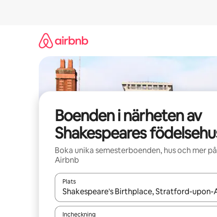
Hoppa
till
innehåll
Boenden i närheten av
Shakespeares födelsehu
Boka unika semesterboenden, hus och mer på
Airbnb
Plats
När resultaten är tillgängliga kan du navigera me
Incheckning