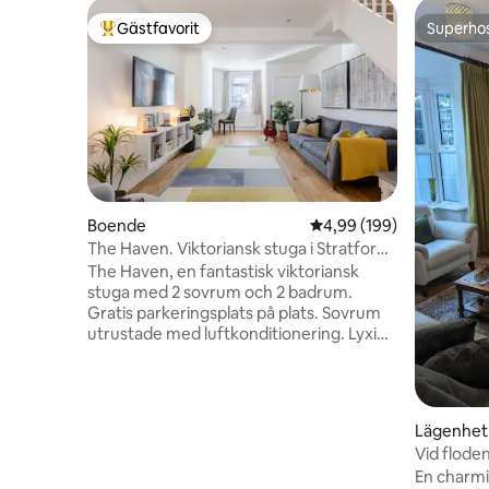
Gästfavorit
Superho
Populär gästfavorit
Superho
Boende
4,99 av 5 i genomsnitt
4,99 (199)
The Haven. Viktoriansk stuga i Stratford-
upon-Avon
The Haven, en fantastisk viktoriansk
stuga med 2 sovrum och 2 badrum.
Gratis parkeringsplats på plats. Sovrum
utrustade med luftkonditionering. Lyxigt
inrett och dyrt inrett till en mycket hög
standard med massor av speciella
detaljer. Lugnt, men ändå en kort
promenad genom den historiska staden
Lägenhet
till teatrar, parker och floden. Boendet
Vid flode
har tagit emot många kända gäster. Solig
En charmig 
trädgård med sittplatser. Välutrustat kök