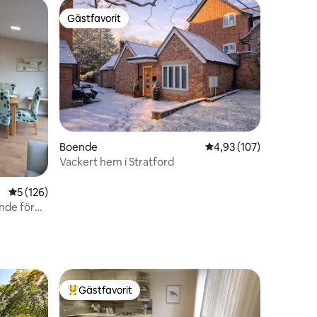
Gästfavorit
Gästfavorit
en
Boende
4,93 av 5 i genomsnitt
4,93 (107)
Vackert hem i Stratford
5 av 5 i genomsnittligt betyg, 126 omdömen
5 (126)
nde för
Gästfavorit
Populär gästfavorit