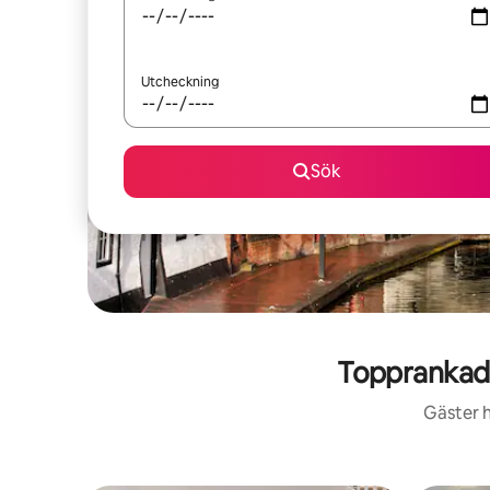
Utcheckning
Sök
Topprankad
Gäster h