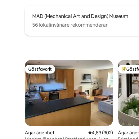
MAD (Mechanical Art and Design) Museum
56 lokalinvånare rekommenderar
Gästfavorit
Gästf
Gästfavorit
Populär 
Ägarlägenhet
4,83 av 5 i genomsnitt
4,83 (302)
Ägarläge