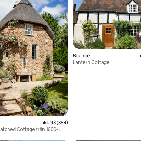
ligt betyg, 244 omdömen
Boende
Lantern Cottage
4,93 av 5 i genomsnittligt betyg, 384 omdöm
4,93 (384)
hatched Cottage från 1600-