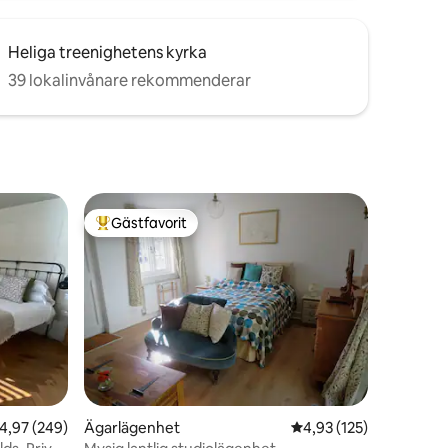
Heliga treenighetens kyrka
39 lokalinvånare rekommenderar
Gästfavorit
Populär gästfavorit
en
,97 av 5 i genomsnittligt betyg, 249 omdömen
4,97 (249)
Ägarlägenhet
4,93 av 5 i genomsnitt
4,93 (125)