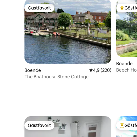
Gästfavorit
Gästf
Gästfavorit
Populär 
Boende
Beech Ho
Boende
4,9 av 5 i genomsnitt
4,9 (220)
The Boathouse Stone Cottage
Gästfavorit
Gästf
Gästfavorit
Populär 