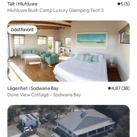
Tält i Hluhluwe
5 av 5 i 
5 (5)
Hluhluwe Bush Camp Luxury Glamping Tent 3
Gästfavorit
Gästfavorit
Lägenhet i Sodwana Bay
4,87 av 5 i g
4,87 (38)
Dune View Cottage – Sodwana Bay