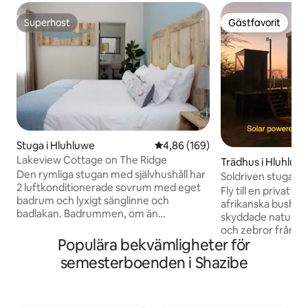
Superhost
Gästfavorit
Superhost
Gästfavorit
Stuga i Hluhluwe
4,86 av 5 i genomsnittligt bety
4,86 (169)
Lakeview Cottage on The Ridge
Trädhus i Hluhluw
Den rymliga stugan med självhushåll har
Soldriven stuga i
2 luftkonditionerade sovrum med eget
Mudhouse Zulula
Fly till en privat s
badrum och lyxigt sänglinne och
afrikanska bushen
badlakan. Badrummen, om än
skyddade naturrese
ålderdomliga, är rena och städade.
och zebror från din
Eftersom vi har åtagit oss att vara så
Populära bekvämligheter för
privata bassäng oc
miljövänliga som möjligt tvättas
och hyenors avlägsna rop. –
semesterboenden i Shazibe
sänglinnet men stryks inte. Vår kaffebar
längre vistelser - S
är fylld med hemlagade rusks, kaffe, te
speciell! - Rustik
och socker. Det finns också mjölk i
Fyrhjulsdrift krävs
kylskåpet. Vardagsrummet och