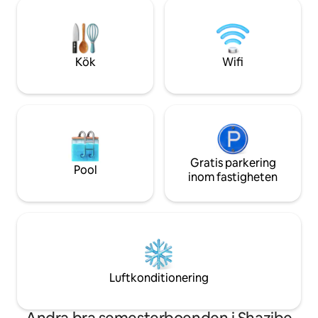
(okt–mar) - Fullt s
uteplatsen har vacker utsikt över
elnätet Perfekt beläget för att utforska
Falsebay-sjön. Köket är fullt utrustat.
både Big Five-bus
Det angivna priset gäller för upp till 2
oceanens kust på 
personer, boendet har sovplats för 4
Kök
Wifi
personer.
Gratis parkering
Pool
inom fastigheten
Luftkonditionering