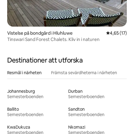
Vistelse på bondgård i Hluhluwe
4,65 av 5 i g
4,65 (17)
Tinswari Sand Forest Chalets. Kliv in i naturen
Destinationer att utforska
Resmål i närheten
Främsta sevärdheterna i närheten
Johannesburg
Durban
Semesterboenden
Semesterboenden
Ballito
Sandton
Semesterboenden
Semesterboenden
KwaDukuza
Nkomazi
Semesterboenden
Semesterboenden