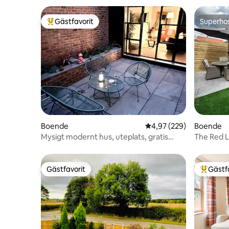
Gästfavorit
Superho
Populär gästfavorit
Superho
Boende
4,97 av 5 i genomsnitt
4,97 (229)
Boende
Mysigt modernt hus, uteplats, gratis
The Red 
parkering, promenad till centrum
Gästfavorit
Gästf
Gästfavorit
Populär 