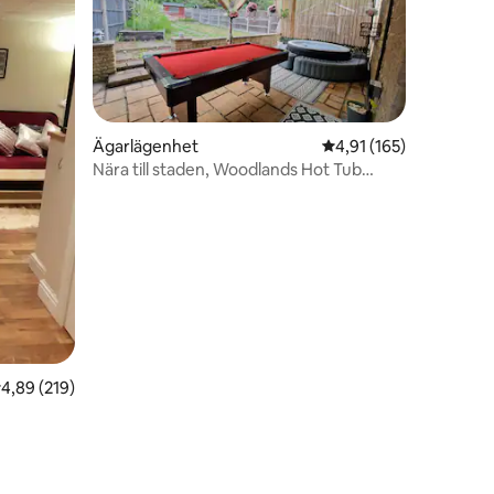
Ägarlägenhet
4,91 av 5 i genomsnitt
4,91 (165)
Nära till staden, Woodlands Hot Tub
Retreat
en
,89 av 5 i genomsnittligt betyg, 219 omdömen
4,89 (219)