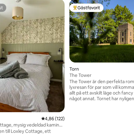
st
Gästfavorit
st
Populär gästfavorit
ligt betyg, 203 omdömen
Torn
The Tower
The Tower är den perfekta rom
lyxresan för par som vill komma
allt på ett avskilt läge och fancy
något annat. Tornet har nyligen
omvandlats för användning so
semesterlägenhet, vilket tidiga
oanvänd byggnad i anslutning ti
4,86 av 5 i genomsnittligt betyg, 122 omdöm
4,86 (122)
Water Works, en gammal
ttage, mysig vedeldad kamin
vattenreningsanläggning nära 
ård
 till Loxley Cottage, ett
som omvandlades till hushållsb