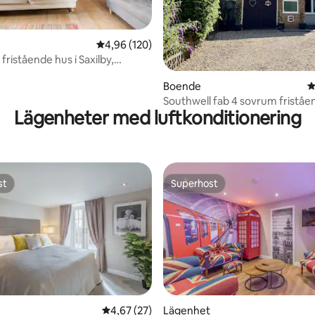
4,96 av 5 i genomsnittligt betyg, 120 omdöm
4,96 (120)
 fristående hus i Saxilby,
ligt betyg, 117 omdömen
ire
Boende
4
Southwell fab 4 sovrum fristå
Lägenheter med luftkonditionering
st
Superhost
st
Superhost
4,67 av 5 i genomsnittligt betyg, 27 omdöm
4,67 (27)
Lägenhet