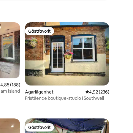
Gästfavorit
Gästfavorit
,85 av 5 i genomsnittligt betyg, 188 omdömen
4,85 (188)
ham Island
en
Ägarlägenhet
4,92 av 5 i genomsnitt
4,92 (236)
Fristående boutique-studio i Southwell
Gästfavorit
Gästfavorit