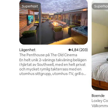
Superhost
Superho
Superhost
Superho
Lägenhet
4,84 av 5 i genomsnitt
4,84 (203)
The Penthouse på The Old Cinema
En helt unik 2-vånings takvåning belägen
i hjärtat av Southwell, med en helt privat
och mycket rymlig takterrass med en
utomhus sittgrupp, utomhus-TV, grill och
en toppmodern bubbelpool Den stora
lägenheten är möblerad till en
exceptionell standard, plus extremt
välutrustade, ockuperar de två översta
Boende
våningarna i den historiska före detta
Loxley Co
biografen. Terrassen är klar till en
och trädg
Välkommen
extremt hög standard, mer som vad du