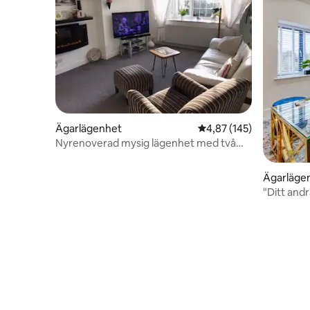
Ägarlägenhet
4,87 av 5 i genomsnitt
4,87 (145)
Nyrenoverad mysig lägenhet med två
sovrum på bottenvåningen
Ägarläge
"Ditt andr