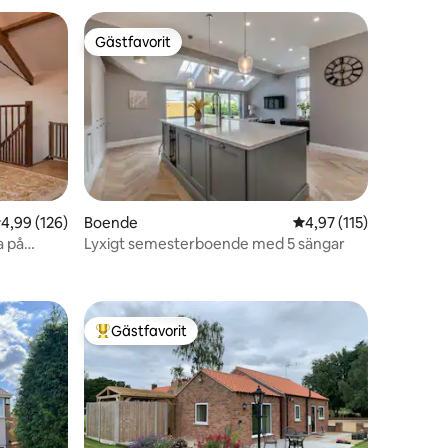
Gästfavorit
Gästfavorit
,99 av 5 i genomsnittligt betyg, 126 omdömen
4,99 (126)
Boende
4,97 av 5 i genomsnit
4,97 (115)
a på
Lyxigt semesterboende med 5 sängar
en
Gästfavorit
Populär gästfavorit