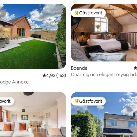
st
Gästfavorit
st
Populär gästfavorit
Boende
4
Charmig och elegant mysig lad
ligt betyg, 229 omdömen
4,92 av 5 i genomsnittligt betyg, 153 omdöm
4,92 (153)
landet
Lodge Annexe
avorit
Gästfavorit
gästfavorit
Populär gästfavorit