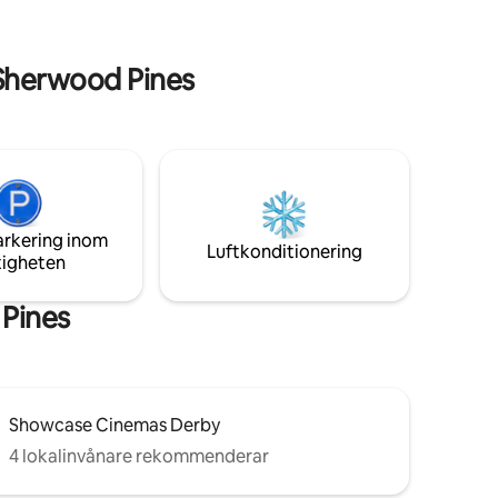
med eget badrum och kapacitet att
 4-
rymma för par, hundar och
gruppbokningar.
er på
Sherwood Pines
arkering inom
Luftkonditionering
tigheten
 Pines
Showcase Cinemas Derby
4 lokalinvånare rekommenderar