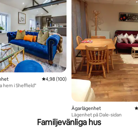
ligt betyg, 145 omdömen
nhet
4,98 av 5 i genomsnittligt betyg, 100 omdöm
4,98 (100)
a hem i Sheffield"
Ägarlägenhet
4
Lägenhet på Dale-sidan
Familjevänliga hus