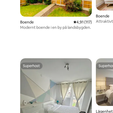
Boende
Attraktivt
Boende
4,91 av 5 i genomsnitt
4,91 (117)
Lincolnsh
Modernt boende i en by på landsbygden.
Superhost
Superho
Superhost
Superho
Lägenhet