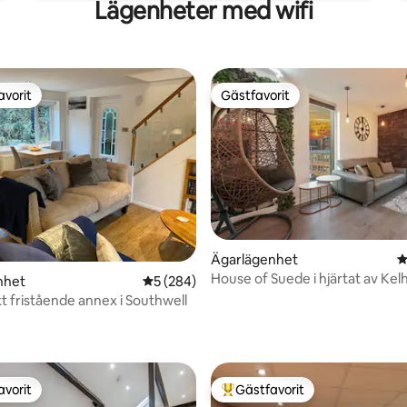
Lägenheter med wifi
avorit
Gästfavorit
gästfavorit
Gästfavorit
Ägarlägenhet
4
House of Suede i hjärtat av Kel
nhet
5 av 5 i genomsnittligt betyg, 284 omdöm
5 (284)
kt fristående annex i Southwell
ligt betyg, 212 omdömen
avorit
Gästfavorit
gästfavorit
Populär gästfavorit