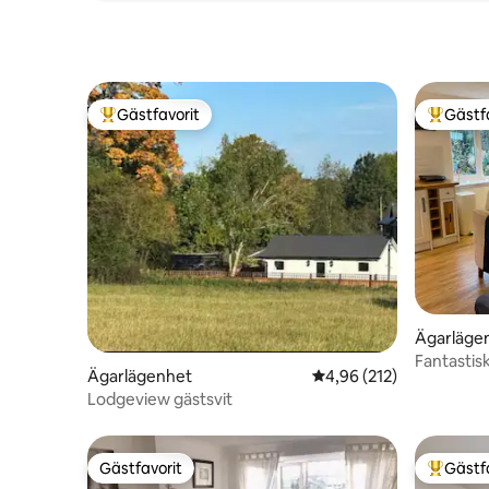
Gästfavorit
Gästf
Populär gästfavorit
Populär 
Ägarläge
Fantastis
Ägarlägenhet
4,96 av 5 i genomsnitt
4,96 (212)
Lodgeview gästsvit
Gästfavorit
Gästf
Gästfavorit
Populär 