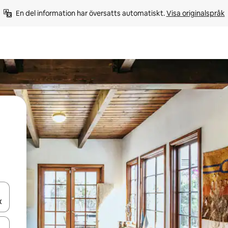
En del information har översatts automatiskt. 
Visa originalspråk
d upp- och nedåtpilarna eller utforska genom att trycka eller svepa.