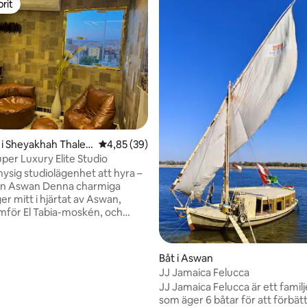
rit
rit
ttligt betyg, 3 omdömen
i Sheyakhah Thalet
4,85 av 5 i genomsnittligt betyg, 39 omdöm
4,85 (39)
per Luxury Elite Studio
mysig studiolägenhet att hyra –
 Aswan Denna charmiga
ger mitt i hjärtat av Aswan,
amför El Tabia-moskén, och
en unik utsikt över både
g och solnedgång – en sällsynt
g för gäster som söker lugn,
Båt i Aswan
n och vacker belysning.
JJ Jamaica Felucca
 är perfekt för ensamma
JJ Jamaica Felucca är ett famil
 par eller kreativa personer
som äger 6 båtar för att förbät
er en lugn plats med bra