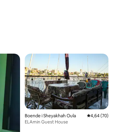
en
Boende i Sheyakhah Oula
4,64 av 5 i genomsnit
4,64 (70)
ELAmin Guest House