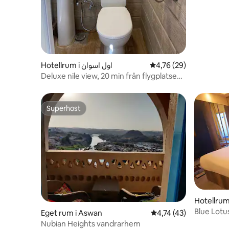
Hotellrum i اول اسوان
4,76 av 5 i genomsnit
4,76 (29)
Deluxe nile view, 20 min från flygplatsen,
pool
Superhost
Superhost
Hotellrum
Blue Lotu
Eget rum i Aswan
4,74 av 5 i genomsnit
4,74 (43)
Standard
Nubian Heights vandrarhem