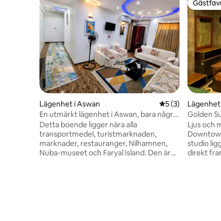
Gästfavo
Gästfavo
Lägenhet i Aswan
5 av 5 i genomsni
5 (3)
Lägenhet 
hah
En utmärkt lägenhet i Aswan, bara några
Golden Su
steg från Nilen
Detta boende ligger nära alla
Ljus och 
transportmedel, turistmarknaden,
Downtown
marknader, restauranger, Nilhamnen,
studio lig
Nuba-museet och Faryal Island. Den är
direkt fr
mycket lämplig för familjer. Det ligger i
erbjuder 
centrum av Aswan. Lägenheten har allt
soluppgån
familjen behöver hemma. Det är ett
behandlin
rymligt och rent hus med ett kök med
inspiratio
allt, nya luftkonditioneringsapparater, ett
Utrymmet
handfat, ett stort kylskåp, 4 rena sängar,
resenärer,
ett stort matbord, en skärmmottagning,
som behöv