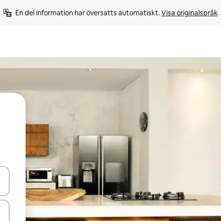
En del information har översatts automatiskt. 
Visa originalspråk
d upp- och nedåtpilarna eller utforska genom att trycka eller svepa.