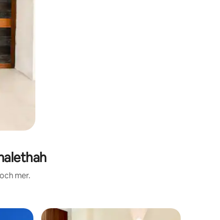
halethah
 och mer.
Boende i