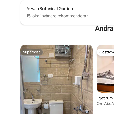
Aswan Botanical Garden
15 lokalinvånare rekommenderar
Andra
Superhost
Gästfavo
Superhost
Gästfavo
Eget rum 
Om AbdA
eget bad