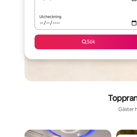
Utcheckning
Sök
Toppran
Gäster h