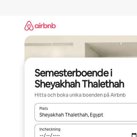
Hoppa
till
innehåll
Semesterboende i
Sheyakhah Thalethah
Hitta och boka unika boenden på Airbnb
Plats
När resultaten är tillgängliga kan du navigera me
Incheckning