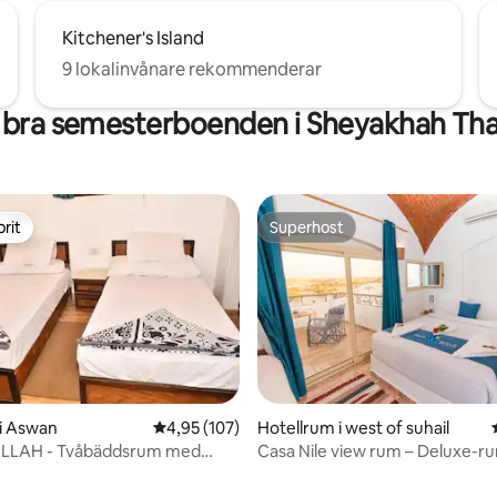
Kitchener's Island
9 lokalinvånare rekommenderar
 bra semesterboenden i Sheyakhah Tha
rit
Superhost
rit
Superhost
i Aswan
4,95 av 5 i genomsnittligt betyg, 107 omdöm
4,95 (107)
Hotellrum i west of suhail
LLAH - Tvåbäddsrum med
Casa Nile view rum – Deluxe-
rum 6
balkong