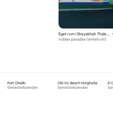
Eget rum i Sheyakhah Thaleth
ah
nubian paradise (enkelrum)
Port Ghalib
Old Vic Beach Hurghada
El 
Semesterboenden
Semesterboenden
Se