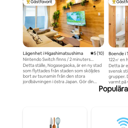
Gästfavorit
Gästf
Populär gästfavorit
Populär 
Lägenhet i Higashimatsushima
5 av 5 i genomsnit
5 (10)
Boende i 
Nintendo Switch finns / 2 minuters
122㎡ en h
promenad till närmaste station / Gratis
parkering
Detta ställe, Nogasegaoka, är en ny stad
Detta är 
parkering / 3 sovrum, vardagsrum och
bas för si
som flyttades från staden som sköljdes
svensk sti
kök / 10 minuter till Matsushima Kaigan-
Matsushi
bort av tsunamin från den stora
grupper. 
stationen / Boende för uthyrning
inomhus 
jordbävningen i östra Japan. Gör din
varmt på 
Populära
luftkondi
familjesemester enklare och
luftkondi
roligare.Detta privata värdshus för
vistelse. 
uthyrning skapades utifrån den önskan.
bilar. Det
Rymlig privat uthyrning med 3LDK.Hela
uppsättni
familjen kan koppla av i vardagsrummet,
trumtvät
och sovrummet kan delas upp, så att de
en TV. De
vuxna kan koppla av även om barnen
promenad 
somnar först. "Att resa är roligt, men det
minuter m