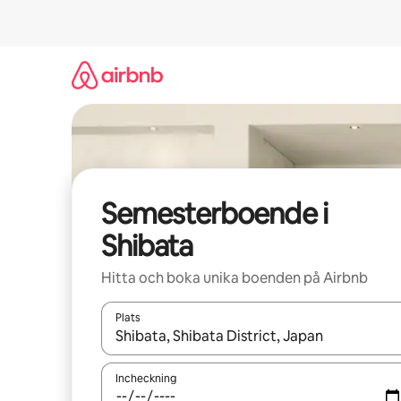
Hoppa
till
innehåll
Semesterboende i
Shibata
Hitta och boka unika boenden på Airbnb
Plats
När resultaten är tillgängliga kan du navigera me
Incheckning