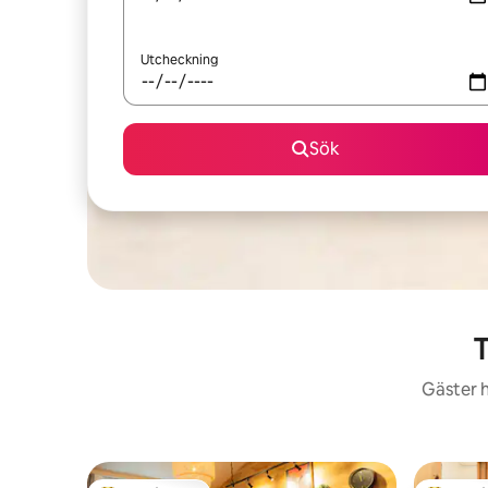
Utcheckning
Sök
T
Gäster h