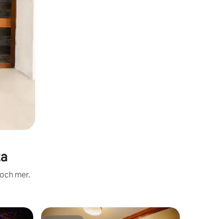
ta
 och mer.
Lägenhet