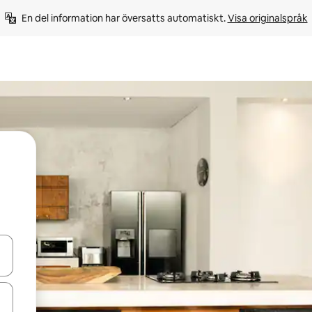
En del information har översatts automatiskt. 
Visa originalspråk
d upp- och nedåtpilarna eller utforska genom att trycka eller svepa.