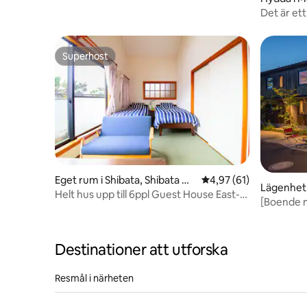
minnesvärda delarna av din resa.
Det är ett
up-down
Superhost
Superhost
Eget rum i Shibata, Shibata Dis
4,97 av 5 i genomsnit
4,97 (61)
Lägenhet
trict
Helt hus upp till 6ppl Guest House East-
[Boende 
One
högsta lu
högkvalit
nötköttstu
Destinationer att utforska
Resmål i närheten