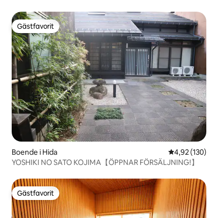
promenad från Ninjatemplet, gratis parkering, max 6
personer
Gästfavorit
Gästfavorit
Boende i Hida
4,92 av 5 i ge
4,92 (130)
YOSHIKI NO SATO KOJIMA【ÖPPNAR FÖRSÄLJNING!】
Gästfavorit
Gästfavorit