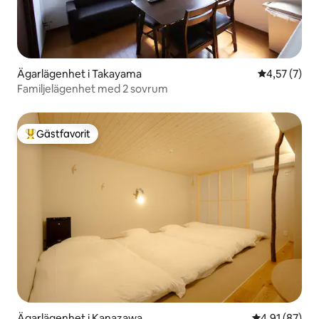
Ägarlägenhet i Takayama
4,57 av 5 i 
4,57 (7)
Familjelägenhet med 2 sovrum
Gästfavorit
Populär gästfavorit
Ägarlägenhet i Kanazawa
4,91 av 5 i g
4,91 (87)