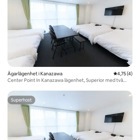
Ägarlägenhet i Kanazawa
4,75 av 5 i
4,75 (4)
Center Point In Kanazawa lägenhet, Superior med två
dubbelsängar.
Superhost
Superhost