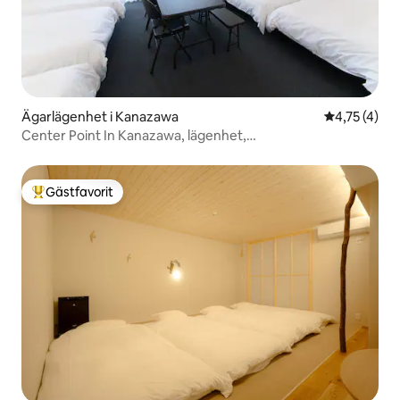
Ägarlägenhet i Kanazawa
4,75 av 5 i
4,75 (4)
Center Point In Kanazawa, lägenhet,
standardfamiljelägenhet.
Gästfavorit
Populär gästfavorit