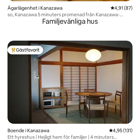
Ägarlägenhet i Kanazawa
4,91 av 5 i g
4,91 (87)
so, Kanazawa 5 minuters promenad från Kanazawa-
Familjevänliga hus
stationen | Residenshotell för långtidsvistelse, japansk
modern lägenhet 1
Gästfavorit
Populär gästfavorit
Boende i Kanazawa
4,95 av 5 i ge
4,95 (131)
Ett hyreshus | Hejligt hem för familjer | 4 minuters