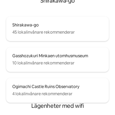
Shirakawa-go
framför värdshuset är smal och du kan
utrymmet på 195 m²
inte komma in i en bil.
Good Design Awa
Shirakawa-go
45 lokalinvånare rekommenderar
Gasshozukuri Minkaen utomhusmuseum
10 lokalinvånare rekommenderar
Ogimachi Castle Ruins Observatory
4 lokalinvånare rekommenderar
Lägenheter med wifi