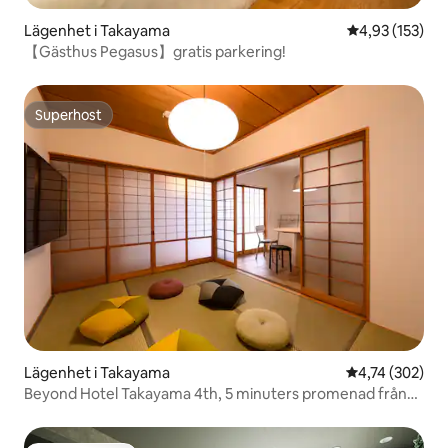
Lägenhet i Takayama
4,93 av 5 i ge
4,93 (153)
【Gästhus Pegasus】gratis parkering!
Superhost
Superhost
Lägenhet i Takayama
4,74 av 5 i ge
4,74 (302)
Beyond Hotel Takayama 4th, 5 minuters promenad från
Takayama-stationens östutgång, familjelägenhet.