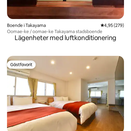
Boende i Takayama
4,95 av 5 i ge
4,95 (279)
Oomae-ke / oomae-ke Takayama stadsboende
Lägenheter med luftkonditionering
Gästfavorit
Gästfavorit