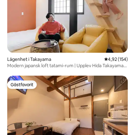
Lägenhet i Takayama
4,92 av 5 i ge
4,92 (154)
Modern japansk loft tatami-rum | Upplev Hida Takayama
på ett smartare och enklare sätt! [Kayas hus]
Gästfavorit
Gästfavorit