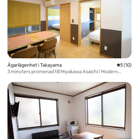
Ägarlägenhet i Takayama
5 av 5 i g
5 (10)
3 minuters promenad till Miyakawa Asaichi | Modern
japansk semestervistelse begränsad till 1 grupp per dag
[Chillax Hida Takayama KOTO]