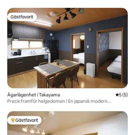
Gästfavorit
Gästfavorit
Ägarlägenhet i Takayama
5 av 5 i 
5 (5)
Precis framför helgedomen | En japansk modern
semestervistelse begränsad till en grupp per dag [Chillax
Hida Takayama KYO]
Gästfavorit
Populär gästfavorit