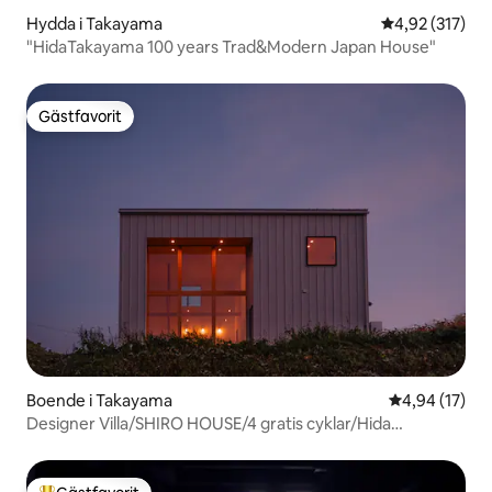
Hydda i Takayama
4,92 av 5 i ge
4,92 (317)
"HidaTakayama 100 years Trad&Modern Japan House"
Gästfavorit
Gästfavorit
Boende i Takayama
4,94 av 5 i g
4,94 (17)
Designer Villa/SHIRO HOUSE/4 gratis cyklar/Hida
Takayama/Okuhida/Kamikochi/Hirayu