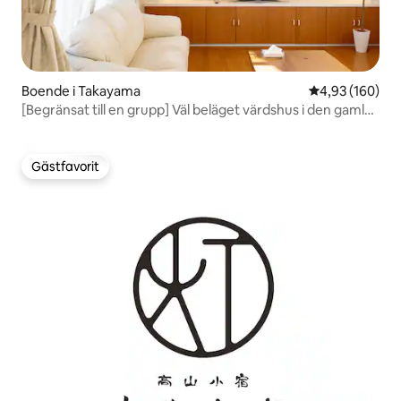
Boende i Takayama
4,93 av 5 i ge
4,93 (160)
[Begränsat till en grupp] Väl beläget värdshus i den gamla
stadsdelen. Gratis parkering på bottenvåningen. Transfer
från Takayama Station är möjlig! Max 8 personer.
Gästfavorit
Gästfavorit