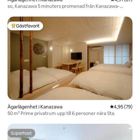
so, Kanazawa 5 minuters promenad från Kanazawa-
station | Residenshotell för långtidsvistelse, japansk
modern lägenhet 2
Gästfavorit
Populär gästfavorit
Ägarlägenhet i Kanazawa
4,95 av 5 i g
4,95 (79)
50 m² Prime privatrum upp till 6 personer nära Sta.
Superhost
Superhost