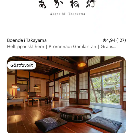
Boende i Takayama
4,94 av 5 i ge
4,94 (127)
Helt japanskt hem｜Promenad i Gamla stan｜Gratis
parkering x2
Gästfavorit
Gästfavorit