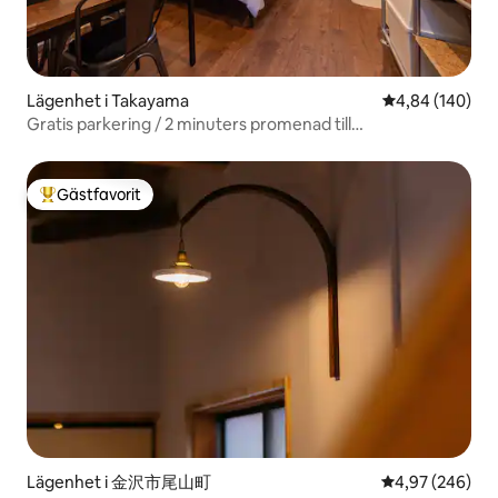
Lägenhet i Takayama
4,84 av 5 i ge
4,84 (140)
Gratis parkering / 2 minuters promenad till
morgonmarknaden / sovrum med dubbelsäng för par / 2
personer
Gästfavorit
Populär gästfavorit
Lägenhet i 金沢市尾山町
4,97 av 5 i ge
4,97 (246)