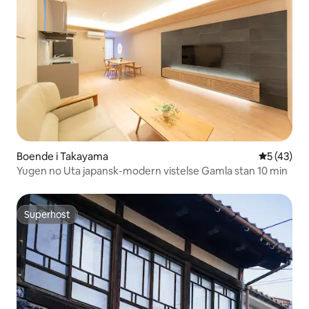
Boende i Takayama
5 av 5 i g
5 (43)
Yugen no Uta japansk-modern vistelse Gamla stan 10 min
Superhost
Superhost