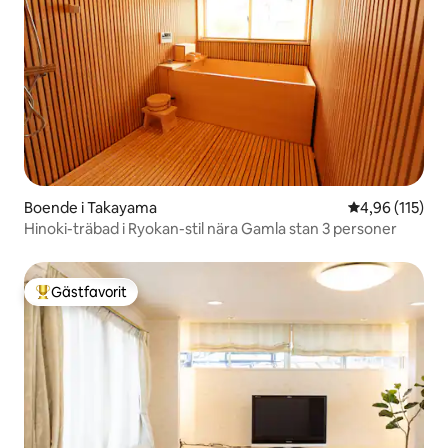
Boende i Takayama
4,96 av 5 i ge
4,96 (115)
Hinoki-träbad i Ryokan-stil nära Gamla stan 3 personer
Gästfavorit
Populär gästfavorit