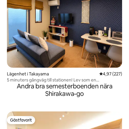
Lägenhet i Takayama
4,97 av 5 i ge
4,97 (227)
5 minuters gångväg till stationen! Lev som en
Andra bra semesterboenden nära
lokalinvånare【SAI】
Shirakawa-go
Gästfavorit
Gästfavorit