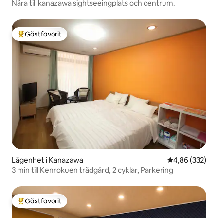
Nära till kanazawa sightseeingplats och centrum.
Gästfavorit
Populär gästfavorit
Lägenhet i Kanazawa
4,86 av 5 i ge
4,86 (332)
3 min till Kenrokuen trädgård, 2 cyklar, Parkering
Gästfavorit
Populär gästfavorit