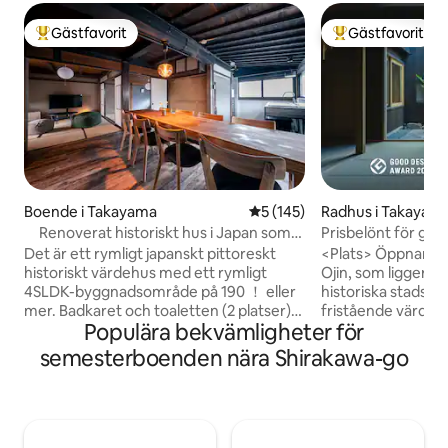
Gästfavorit
Gästfavorit
Populär gästfavorit
Populär gästfavor
Boende i Takayama
5 av 5 i genomsnittligt bet
5 (145)
Radhus i Takayam
Renoverat historiskt hus i Japan som
Prisbelönt för god
är över 80 år gammalt / Gratis parkering
teater), gratis par
Det är ett rymligt japanskt pittoreskt
<Plats> Öppnar i 
för en bil / Två toaletter / Hela huset för
gamla hus, en byg
historiskt värdehus med ett rymligt
Ojin, som ligger i 
dig själv
(upp till 8 persone
4SLDK-byggnadsområde på 190 ！ eller
historiska stadsdel
mer. Badkaret och toaletten (2 platser)
fristående värdsh
Populära bekvämligheter för
är separata, och sovrummet kan
Oshinmachi, Taka
separeras av en fusuma för att hålla ett
goda japanska atm
semesterboenden nära Shirakawa-go
privat utrymme. Köket och apparaterna
Framför vårt hus, 
var alla nyinköpta 2025. Njut av
Buri-kaido som för
sightseeing i Hida Takayama i ett
Toyama och Takay
bekvämt utrymme. Det finns också en
Folk Art Museum o
gammal japansk lagerlokal som heter
Residence, viktiga