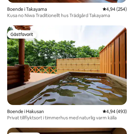
Boende i Takayama
4,94 av 5 i ge
4,94 (254)
Kusa no Niwa Traditionellt hus Trädgård Takayama
Gästfavorit
Gästfavorit
Boende i Hakusan
4,94 av 5 i ge
4,94 (493)
Privat tillflyktsort i timmerhus med naturlig varm källa