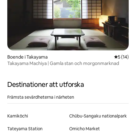
Boende i Takayama
5 av 5 i g
5 (14)
Takayama Machiya | Gamla stan och morgonmarknad
Destinationer att utforska
Främsta sevärdheterna i närheten
Kamikōchi
Chūbu-Sangaku nationalpark
Tateyama Station
Omicho Market