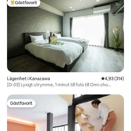
Gästfavorit
Populär gästfavorit
Lägenhet i Kanazawa
4,93 av 5 i ge
4,93 (314)
[D-03] Lyxigt utrymme, 1 minut till fots till Omi-cho
marknad
Gästfavorit
Gästfavorit