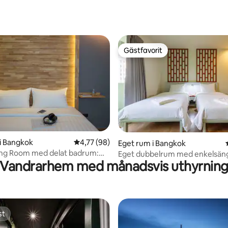
Gästfavorit
Gästfavorit
tligt betyg, 54 omdömen
i Bangkok
4,77 av 5 i genomsnittligt betyg, 98 omdöm
4,77 (98)
Eget rum i Bangkok
ing Room med delat badrum:
Eget dubbelrum med enkelsäng
Vandrarhem med månadsvis uthyrnin
stel
Ratchada/Ensuite/WiFi
st
st