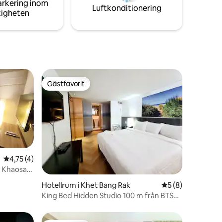
arkering inom
även gästerna som redan checkat ut.
Luftkonditionering
tigheten
Gästfavorit
Gästfavorit
4,75 av 5 i genomsnittligt betyg, 4 omdömen
4,75 (4)
a Khaosan
en
Hotellrum i Khet Bang Rak
5 av 5 i genomsni
5 (8)
King Bed Hidden Studio 100 m från BTS
Taksin