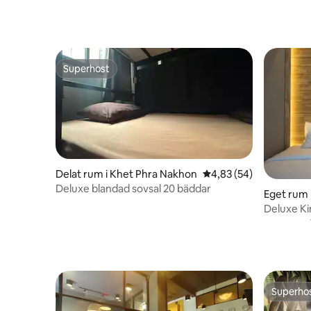
Superhost
Superhost
Delat rum i Khet Phra Nakhon
4,83 av 5 i genomsnit
4,83 (54)
Deluxe blandad sovsal 20 bäddar
Eget rum 
Deluxe K
Timberho
Superho
Superho