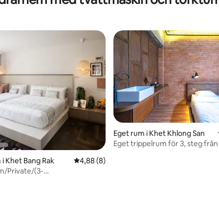
ttligt betyg, 8 omdömen
Eget rum i Khet Khlong San
Eget trippelrum för 3, steg frå
 i Khet Bang Rak
4,88 av 5 i genomsnittligt betyg, 8 omdöm
4,88 (8)
/Private/(3-
7Min/Silom/Sathorn/New