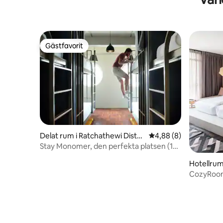
Gästfavorit
Gästfavorit
Delat rum i Ratchathewi Distri
4,88 av 5 i genomsni
4,88 (8)
ct
Stay Monomer, den perfekta platsen (12
blandad) 02
Hotellrum
CozyRoom
4pp)/BTS