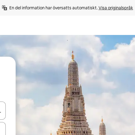
En del information har översatts automatiskt. 
Visa originalspråk
d upp- och nedåtpilarna eller utforska genom att trycka eller svepa.