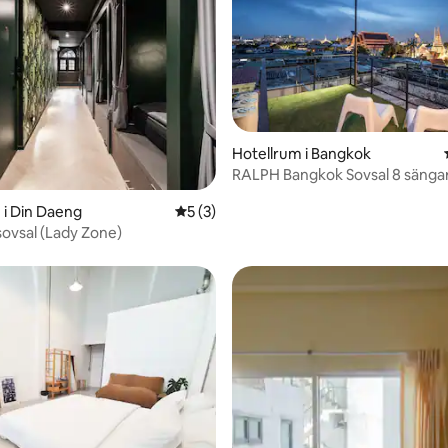
tligt betyg, 97 omdömen
Hotellrum i Bangkok
RALPH Bangkok Sovsal 8 sänga
 i Din Daeng
5 av 5 i genomsnittligt betyg, 3 omdöm
5 (3)
sovsal (Lady Zone)