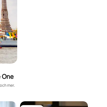
e One
 och mer.
Eget rum