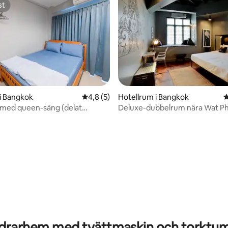
st
st
i Bangkok
4,8 av 5 i genomsnittligt betyg, 5 omdöm
4,8 (5)
Hotellrum i Bangkok
4
 med queen-säng (delat
Deluxe-dubbelrum nära Wat P
tligt betyg, 15 omdömen
drarhem med tvättmaskin och torktum