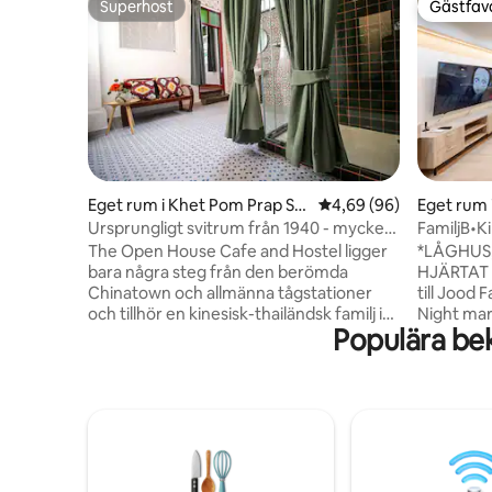
Superhost
Gästfavo
Superhost
Gästfavo
Eget rum i Khet Pom Prap Sat
4,69 av 5 i genomsnit
4,69 (96)
Eget rum 
tru Phai
Ursprungligt svitrum från 1940 - mycket
FamiljB•K
lokalt!
The Open House Cafe and Hostel ligger
*LÅGHUS, 
bara några steg från den berömda
HJÄRTAT 
Chinatown och allmänna tågstationer
till Jood 
och tillhör en kinesisk-thailändsk familj i
Night mark
Populära be
över 80 år. Vår farfar som var snickare
och badrum • Daglig st
och entreprenör byggde ursprungligen
Dammsugn
detta ställe för att vara ett
och byte 
"kärleksmotell". Efter generationer av
mycket be
renovering blev det äntligen vårt senaste
minuters 
vandrarhem rikt på historia och lokala
Cultural 
element. Vi behåller de flesta av de
station. 
nostalgiska föremålen och till och med
gallerior