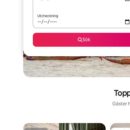
Utcheckning
Sök
Topp
Gäster h