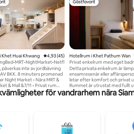
rit
Gästfavorit
rit
Gästfavorit
tligt betyg, 96 omdömen
i Khet Huai Khwang
4,93 av 5 i genomsnittligt betyg, 45 omdöm
4,93 (45)
Hotellrum i Khet Pathum Wan
ingBed•MRT•NightMarket•Netflix•DailyClean
Privat enkelrum med eget bad
påverkas inte av jordbävning
Detta privata enkelrum är lämpl
AV BKK. 8 minuters promenad
ensamresenär eller affärspers
Fair Night Market • Nära MRT &
letar efter komfort och privat
et & Mall &7/11 • Privat rum
Rummet är utrustat med fullt 
kvämligheter för vandrarhem nära Sia
ädning;
faciliteter : - Toalett med eget
ing, tömning av papperskorg
gratis toalettartiklar - Hårtork -
av handdukar • Lyxig och
Luftkonditionering - Skrivbord o
kväm sömnmadrass Några
Låsbar garderob med säkerhet
promenad från "Thailand
med flerspråkiga kanaler - Grati
Center" MRT (tunnelbana)
rummet - Personlig läslampa Läget är
Omgiven av restauranger,
också mycket bekvämt att ko
, gatumat och nattmarknad
med all kollektivtrafik som tun