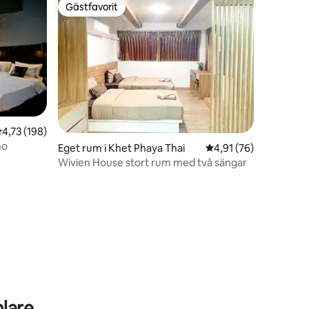
Gästfavorit
Gästfavorit
en
,73 av 5 i genomsnittligt betyg, 198 omdömen
4,73 (198)
ho
Eget rum i Khet Phaya Thai
4,91 av 5 i genomsnit
4,91 (76)
Wivien House stort rum med två sängar
lare