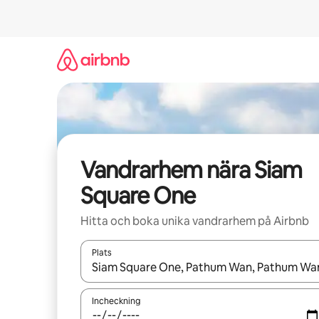
Hoppa
till
innehåll
Vandrarhem nära Siam
Square One
Hitta och boka unika vandrarhem på Airbnb
Plats
När resultaten är tillgängliga kan du navigera me
Incheckning