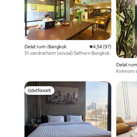
Delat rum i Bangkok
4,54 av 5 i genomsnit
4,54 (97)
S1 vandrarhem (sovsal) Sathorn Bangkok
Delat rum
Kvinnors 
Gästfavorit
Gästfavorit