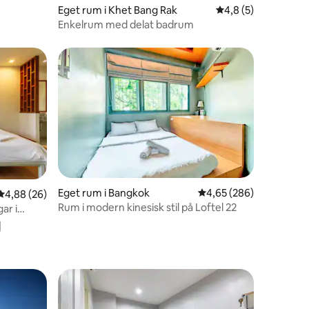
Eget rum i Khet Bang Rak
4,8 av 5 i genomsni
4,8 (5)
Enkelrum med delat badrum
en
Eget rum i Bangkok
4,65 av 5 i genomsnitt
4,65 (286)
4,88 av 5 i genomsnittligt betyg, 26 omdömen
4,88 (26)
Rum i modern kinesisk stil på Loftel 22
ar i
g