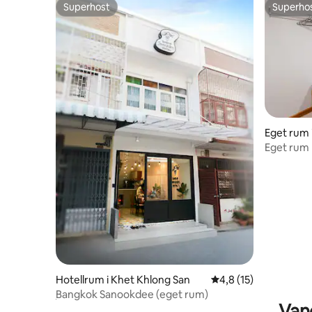
Superhost
Superho
Superhost
Superho
Eget rum 
Eget rum
badrum)
Hotellrum i Khet Khlong San
4,8 av 5 i genomsnit
4,8 (15)
ฺBangkok Sanookdee (eget rum)
Van