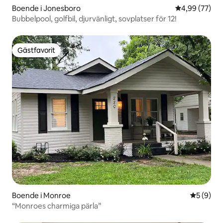
Boende i Jonesboro
4,99 av 5 i g
4,99 (77)
Bubbelpool, golfbil, djurvänligt, sovplatser för 12!
Gästfavorit
Gästfavorit
Boende i Monroe
5 av 5 i 
5 (9)
“Monroes charmiga pärla”