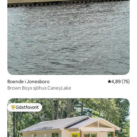
Boende i Jonesboro
4,89 av 5 i g
4,89 (75)
Brown Boys sjöhus CaneyLake
Gästfavorit
Populär gästfavorit