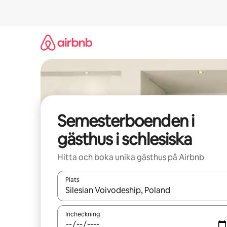
Hoppa
till
innehåll
Semesterboenden i
gästhus i schlesiska
Hitta och boka unika gästhus på Airbnb
Plats
När resultaten är tillgängliga kan du navigera me
Incheckning