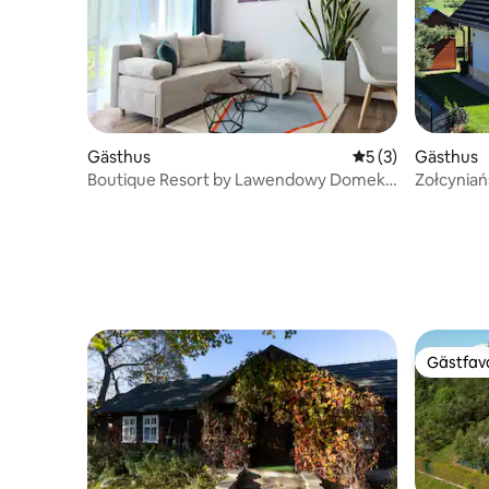
Gästhus
5 av 5 i genomsni
5 (3)
Gästhus
Boutique Resort by Lawendowy Domek
Zołcyniań
— Domek 6
panorama
Gästfavo
Gästfavo