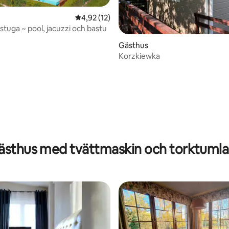
4,92 av 5 i genomsnittligt betyg, 12 omdöm
4,92 (12)
tuga ~ pool, jacuzzi och bastu
ttligt betyg, 4 omdömen
Gästhus
Korzkiewka
ästhus med tvättmaskin och torktumla