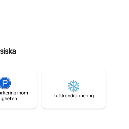
en
siska
arkering inom
Luftkonditionering
tigheten