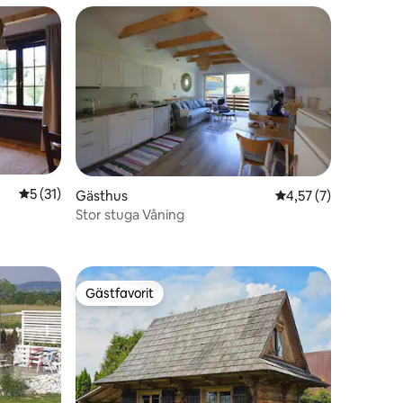
5 av 5 i genomsnittligt betyg, 31 omdömen
5 (31)
Gästhus
4,57 av 5 i genomsni
4,57 (7)
Stor stuga Våning
en
Gästfavorit
Gästfavorit