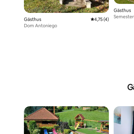
Gästhus
Semesters
Gästhus
4,75 av 5 i genomsni
4,75 (4)
Dom Antoniego
G