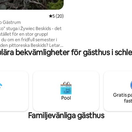
öringen i Polen, Janowa...
5 av 5 i genomsnittligt betyg, 20 omdöm
5 (20)
o Gästrum
o" stuga i Żywiec Beskids - det
tället för en stor grupp!
u om en fridfull semester i
 den pittoreska Beskids? Letar
lära bekvämligheter för gästhus i schle
n rymlig stuga för en stor
er eller familj? Vår stuga är ett
älle för 16 personer, beläget i
Górna! Inredning med bekväma
ör kvällsmöten och integration.
ädgård med plats för en brasa
ll. Området erbjuder många
Gratis p
ndringsleder, cykelvägar och
Pool
fas
er!
Familjevänliga gästhus