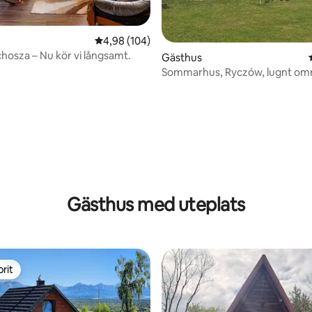
4,98 av 5 i genomsnittligt betyg, 104 omdöm
4,98 (104)
chosza – Nu kör vi långsamt.
Gästhus
Sommarhus, Ryczów, lugnt om
ttligt betyg, 6 omdömen
Gästhus med uteplats
rit
rit