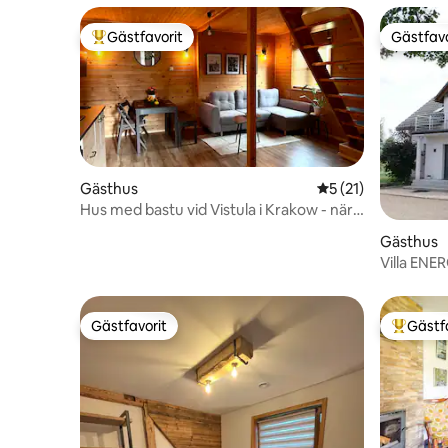
Gästfavorit
Gästfavo
Populär gästfavorit
Gästfavo
Gästhus
5 av 5 i genomsnit
5 (21)
Hus med bastu vid Vistula i Krakow - nära
centrum
Gästhus
Villa ENE
ENERGYL
Gästfavorit
Gästf
Gästfavorit
Populär 