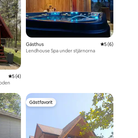
en
Gästhus
5 av 5 i genomsni
5 (6)
Lendhouse Spa under stjärnorna
5 av 5 i genomsnittligt betyg, 4 omdömen
5 (4)
floden
Gästfavorit
Gästfavorit