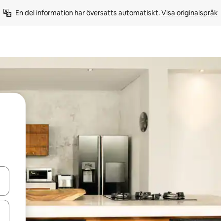
En del information har översatts automatiskt. 
Visa originalspråk
d upp- och nedåtpilarna eller utforska genom att trycka eller svepa.