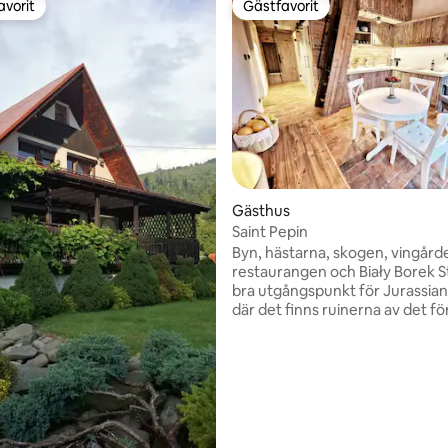
avorit
Gästfavorit
gästfavorit
Gästfavorit
Gästhus
Saint Pepin
Byn, hästarna, skogen, vingård
restaurangen och Biały Borek S
bra utgångspunkt för Jurassian
där det finns ruinerna av det fö
närvarande renoverade medelt
slottet. Vid foten av naturrese
Sokole Góra, med massor av bra
ttligt betyg, 3 omdömen
och cykelleder. Det finns dussin
grottor och dör i reserven. 20 
Częstochowa. Bas till Jurassian
Żarek, Złotego Potoku med den