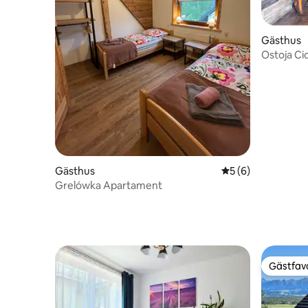
Gästhus
Ostoja Ci
Gästhus
5 av 5 i genomsni
5 (6)
Grelówka Apartament
Gästfavo
Gästfavo