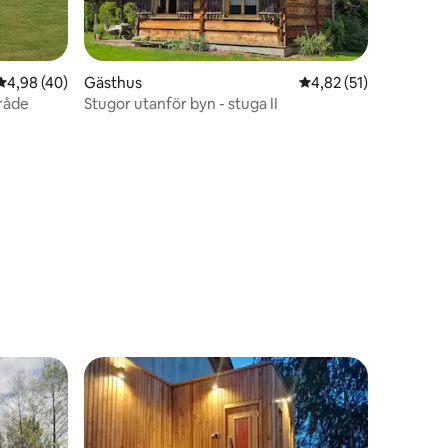
en
4,98 av 5 i genomsnittligt betyg, 40 omdömen
4,98 (40)
Gästhus
4,82 av 5 i genomsnit
4,82 (51)
råde
Stugor utanför byn - stuga II