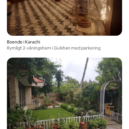
Boende i Karachi
Rymligt 2-våningshem i Gulshan med parkering