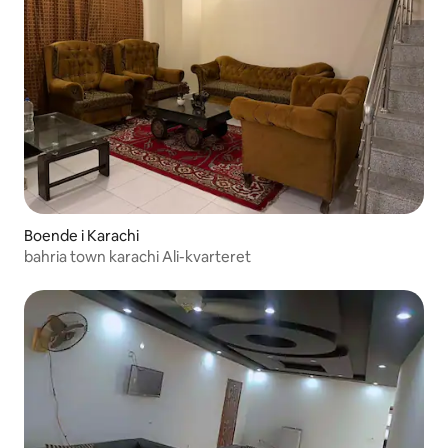
Boende i Karachi
bahria town karachi Ali-kvarteret