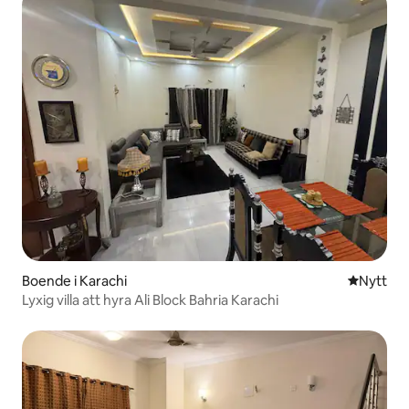
Boende i Karachi
Nytt ställ
Nytt
Lyxig villa att hyra Ali Block Bahria Karachi