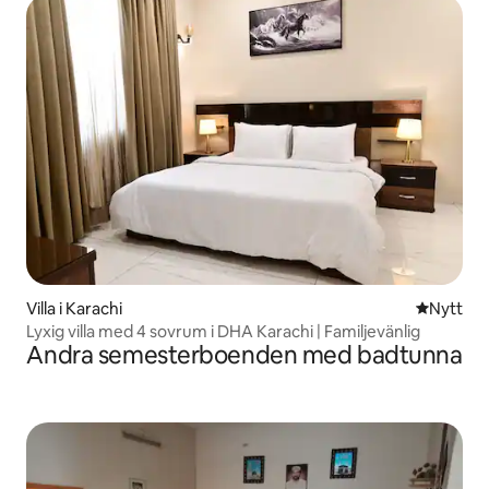
Villa i Karachi
Nytt ställ
Nytt
Lyxig villa med 4 sovrum i DHA Karachi | Familjevänlig
Andra semesterboenden med badtunna