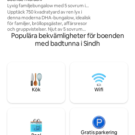
ensamresenärer s
Lyxig familjebungalow med 5 sovrum i
bekvämlighet. OBLIGATORISK regel för
DHA fas 5
Upptäck 750 kvadratyard av ren lyx i
Bahria Town i Kara
denna moderna DHA-bungalow, idealisk
för alla gäster. Observera: (AC-rum
för familjer, bröllopsgäster, affärsresor
uppdelade efter an
och gruppvistelser. Njut av 5 sovrum
Populära bekvämligheter för boenden
med eget badrum, starkt WiFi, 7
luftkonditioneringsapparater,
med badtunna i Sindh
varmvatten/gas dygnet runt och daglig
städning. Koppla av med oavbruten
ström via reservgenerator, trädgård och
utsikt från taket. Säkerhet med två
vakter, conciergetjänster, biluthyrning
och flygplatstransfer finns tillgängligt.
Väsentligheter, fräscha sängkläder och
badprodukter tillhandahålls för en
Kök
Wifi
stressfri, förstklassig vistelse.
Gratis parkering