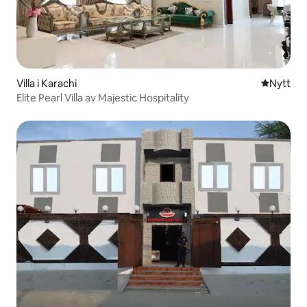
Villa i Karachi
Nytt ställ
Nytt
Elite Pearl Villa av Majestic Hospitality