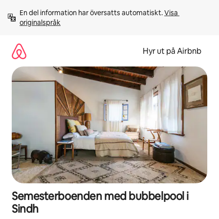
Hoppa
En del information har översatts automatiskt. 
Visa 
till
originalspråk
innehåll
Hyr ut på Airbnb
Semesterboenden med bubbelpool i
Sindh