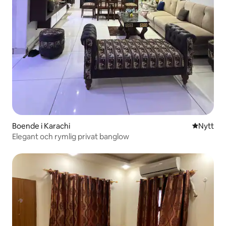
Boende i Karachi
Nytt ställ
Nytt
Elegant och rymlig privat banglow