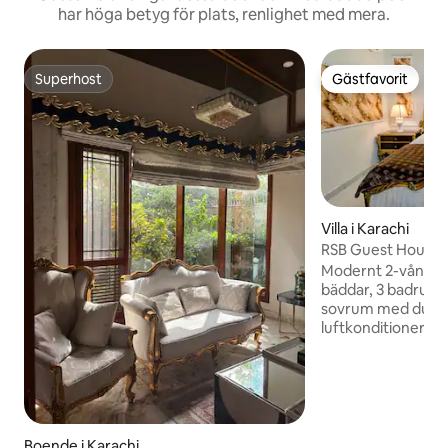
har höga betyg för plats, renlighet med mera.
Superhost
Gästfavorit
Superhost
Gästfavorit
Villa i Karachi
RSB Guest House i
Modernt 2-våning
bäddar, 3 badrum.
sovrum med dubb
luftkonditionering
salong, matplats 
vattendispenser. F
sovrum med kings
luftkonditionering
anslutna badrum. 
rent och säkert. Pe
Boende i Karachi